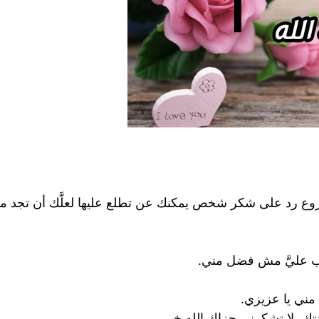
 أروع رد على شكر شخص يمكنك عن تطلع عليها لعلَّك أن تجد ما
جب عليَّ مش فضل مني.
ني يا عزيزي.
تك، لا تشكرني جزاك الله خير.