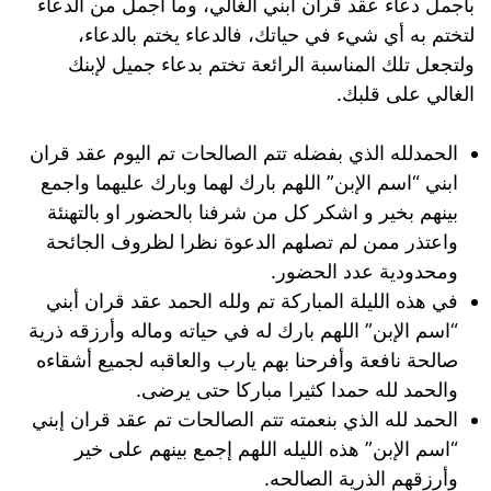
بأجمل دعاء عقد قران ابني الغالي، وما أجمل من الدعاء
لتختم به أي شيء في حياتك، فالدعاء يختم بالدعاء،
ولتجعل تلك المناسبة الرائعة تختم بدعاء جميل لإبنك
الغالي على قلبك.
الحمدلله الذي بفضله تتم الصالحات تم اليوم عقد قران
ابني “اسم الإبن” اللهم بارك لهما وبارك عليهما واجمع
بينهم بخير و اشكر كل من شرفنا بالحضور او بالتهنئة
واعتذر ممن لم تصلهم الدعوة نظرا لظروف الجائحة
ومحدودية عدد الحضور.
في هذه الليلة المباركة تم ولله الحمد عقد قران أبني
“اسم الإبن” اللهم بارك له في حياته وماله وأرزقه ذرية
صالحة نافعة وأفرحنا بهم يارب والعاقبه لجميع أشقاءه
والحمد لله حمدا كثيرا مباركا حتى يرضى.
الحمد لله الذي بنعمته تتم الصالحات تم عقد قران إبني
“اسم الإبن” هذه الليله اللهم إجمع بينهم على خير
وأرزقهم الذرية الصالحه.