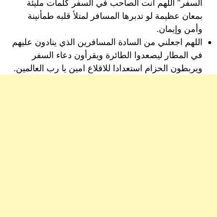
السفر” اللهم أنت الصاحب في السفر كلمات مليئة
بمعان عظيمة لو تدبرها المسافر لمتلأ قلبه طمأنينة
وأمن وإيمان.
اللهم اجعلني من السادة المسافرين الذي ينادون عليهم
في المطار ليصعدوا الطائرة ويقرأون دعاء السفر
ويربطون الحزام استعدادا للاقلاع امين يا رب العالمين.