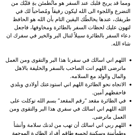
ومما قد يريح قلبك عند السفر هو ماتُطمئن بةِ قلبُك من
التضرع واللجوء الى الله ليكون رفيقاً ومُصاحباً لك في
طريقك، عندها يخالطُك اليقين التام بأن الله هو الحافظ
لتهون عليك لحظات السفر بالطائرة ومخاوفها، فاجعل
دعاء السفر بالطائرة سبيلاً لتنال البر والخير في سفرك ان
شاء الله.
اللهم اني اسالك في سفرنا هذا البر والتقوى ومن العمل
ماترضى اللهم انت الصاحب بالسفر والخليفة بالاهل
والمال والولد مع السلامه.
الاتجاه نحو الطائرة اللهم اني استودعتك أولادي وبلدي
فاحفظهم أمين.
في الطائرة مقعد “رقم المقعد” بسم الله توكلت على
الله اللهم اني اسالك في سفري هذا البر والتقوى ومن
العمل ماترضى.
اللهم ربي اني اسالك أن تهب من لدنك سلامة وأنشأ
وطمأنينة وسكينة لجميع طاقم أفراد الطائرة الموجهة