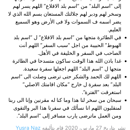
إلى “اسم البلد” من “اسم بلد الاقلاع” اللهم يسر لهم
وسخر لهم ودبر لهم جلالتك المستعان بسم الله الذي لا
يضر اسمه ف السموات ولا فى الأرض وهو السميع
العليم.
في الطائرة متجها من “اسم بلد الاقلاع” ل “اسم بلد
الهبوط” الحبيبة من اجل “سبب السفر” اللهم أنت
الصاحب في السفر و الخليفة في الأهل.
غدا باذن الله هذا الوقت ساكون متسدحا في الطائرة
متجها ل “اسم البلد” اللهم اجعلها سفرة سعيدة.
اللهم لك الحمد والشكر حتى ترضى وصلت الى “اسم
البلد” بعد سفرة ل خارج “مكان اقامتك الاصلي”
استغرقت “الفترة”.
سبحان من سخر لنا هذا وما كنا له مقرنين وإنا الى ربنا
لمنقلبون اللهم انا نسألك في سفرنا هذا البر والتقوى
ومن العمل ماترضى يارب مسافر إلى “اسم البلد”.
نشر بتاريخ
27 مارس، 2020
قام بتأليفه
Yusra Naz