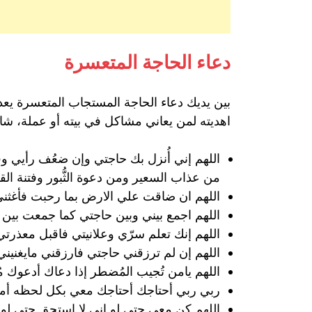
دعاء الحاجة المتعسرة
بين يديك دعاء الحاجة المستجاب المتعسرة يعد 
اهديته لمن يعاني مشاكل في بيته أو عملة، شار
اللهم إني أُنزل بك حاجتي وإن ضعُف رأيي و
من عذاب السعير ومن دعوة الثُّبور وفتنة القب
اللهم ان ضاقت علي الارض بما رحبت فأغثني 
اللهم اجمع بيني وبين حاجتي كما جمعت بين أ
اللهم إنك تعلم سرّي وعلانيتي فاقبل معذر
اللهم إن لم ترزقني حاجتي فارزقني مايغنيني 
اللهم يامن تُجيب المُضطر إذا دعاك أدعوك م
ربي ربي أحتاجك أحتاجك معي بكل لحظه أمر 
اللهم كن معي حتي لو اني لا استحق حتي لو 