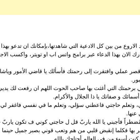
الاروع من بين كل الادعية التي شاهدتها،بإمكانك ان تدعو بهذ
ك الان بهذا الدعاء عبر برامج واتس اب او تويتر، واكسب الاجر
قصر عملي وافتقرت إلى رحمتك فأسألك يا قاضي الأمور وياشاف
ور.
برحمتك التي أغثت بها صاحب الحوت اللهم ان رفعت لك يديي أ
سمائك و صفاتك يا ذا الجلال والأكرام.
تي، وتعلم حاجتي فاعطني سؤلي، وتعلم ما في نفسي فاغفر لي.
عنها.
ُضطراً فأجبني يا الله ياربّ قل ل حاجتي كوني ف تكون ياربّ
بها فكلما إنقبض قلبي من هم وتعب قوني بصبر جميل حينما اق
كنت أسوء من في العالم أحتاجك يالله.