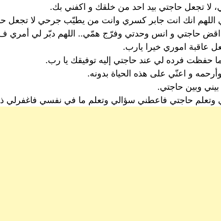
لا تجعل حاجتي بيد احد من خلقك و اكفني بك.
للهم انك انت جابر كسري وانت من يطيّب جرحي لا تجعل حاج
ض حاجتي و انس وحدتي وفرّج همّي.. اللهم دبّر لي أمري ف إن
ل عاقبة اموري خيرا يارب.
ا حفظت فرده لي عند حاجتي إليه توفيقك يا رب.
رحمه و اعنّي على هذه الحياة بدونه.
بيني وبين حاجتي.
ي وتعلم حاجتي فاعطني سؤالي وتعلم ما في نفسي فاغفرلي ذن