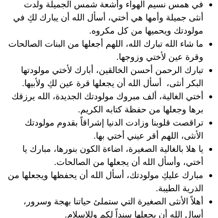
في همس نسيم الهواء وأشعة شمس الجميلة ولدت
أنثى جميلة وأمها هي أختي، أسأل الله أن يبارك لكِ في
مولودتك ويحميها من كل مكروه.
ما شاء الله تبارك الله، اللهم أجعلها من البنات الصالحات
وقرة عين لأختي وزوجها.
تبارك الرحمن أحسن الخالقين، أبارك لأختي مولودتها
البكر أنثى، أسأل الله أن يجعلها قرة عين لكِ ولأبيها.
أختي الغالية، ألف مبروك مولودتك الجديدة، الله يرزقك
برها وجعلها من حفظة كتابه الكريم.
تراقصت قلوبنا وزادت الدنيا إشراقاً بقدوم مولودتك
الأنثى، اللهم أقر عيني أختي بها.
يا هلا بالغالية الصغيرة، اضاءة الكون بنورها، مبارك يا
أختي، وأسأل الله أن يجعلها من الصالحات.
مبارك عليكِ مولودتك، أسأل الله أن يحفظها ويجعلها من
الذرية الطيبة.
أهلاً الأنثى الصغيرة التي ستملئ حياتنا بهجة وسرور،
أسال الله أن يجعلها سنداً لكم وللإسلام.