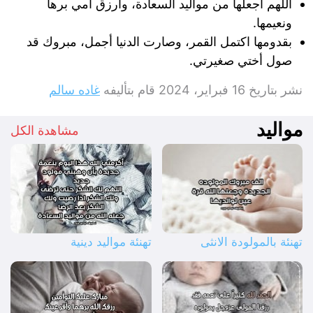
اللهم اجعلها من مواليد السعادة، وارزق أمي برها
ونعيمها.
بقدومها اكتمل القمر، وصارت الدنيا أجمل، مبروك قد
صول أختي صغيرتي.
نشر بتاريخ
16 فبراير، 2024
قام بتأليفه
غاده سالم
مواليد
مشاهدة الكل
تهنئة بالمولودة الانثى
تهنئة مواليد دينية