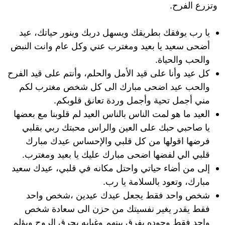
وتزرع الفرح.
يا رب يوفقك بطريقك ويسهل دربك وينور حياتك، عيد
أضحى سعيد يا بعيد ومغترب عني وكل عام وانت النبض
والحب والحياة.
كل عيد وأنا على قيد الأمل والحلم، وأنتم على قيد الفرح
والحب عيد اضحى مبارك الى كل شخص مغترب لكم
مني أجمل تحية وأجمل وردة تعانق قلوبكم.
العيد ما هو لمت الناس بالناس العيد لم قلوبنا مع بعضها
يا صاحبي حبك على العين والراس محبتك ربي بقلبي
فرضها اقولها من كل قلبي والإحساس عيدك مبارك
قلبي الي لفضها اضحى مبارك عليك يا بعيد ومغترب.
إلى من أضاء حياتي واحتل مكانه في قلبي، عيدك سعيد
مبارك، وتعود بالسلامة يا رب.
شخص واحد فقط يجعل عيدك عيدين ،شخص واحد
فقط يقدر يغير نفسيتك من حزن الى سعادة شخص
واحد فقط وجوده يفرق بينهم وغيابه يحرق الروح ويؤلم