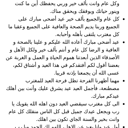
وكل عام وانت بألف خير وربي يحفظك أين ما كنت
وينور حياتك ويوفقك ويحقق مناك.
كل عام والجميع بألف خير عيد أضحى مبارك على
الجميع وربنا يديم الصحة والعافية على الجميع وعقبا ما
كل مغترب يلتقى بأهله وأحبابه.
عيد أضحى مبارك أعاده الله عليكم و علينا بالصحة و
العافية و الرضا كل عام و أنتم بألف خير ولكل الأهل و
الأصدقاء الذين أبعدتنا هموم الحياة و العمل و الغربة عن
بعضنا أقول لكم أفتقدكم في هذا العيد و أشتاق لكم،
عسى الله أن يجمعنا بإذنه قريبا.
مهما أظهرنا الفرحة تظل فرحة العيد للمغترب
مصطنعة، فأجمل العيد عيد يشرق عليك وأنت بين أهلك
عيدكم مبارك.
الى كل مغترب سيقضي العيد دون اهله الله يقويك يا
رب ويجعل عيدك جميل قبل كل الناس منقلك كل عام
وانت بخير والسنة الجاي تكون بين اهلك.
أول عيد وانا بعيد عن الاهل، اللهم لك الحمد ويا رب