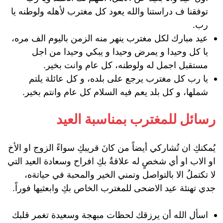
توفقنا ف دراستنا والله يعود كل مغترب لأهله ولوطنه يا
رب.
عيد مبارك لكل مغترب ينهر منه الزمن باليوم الف مره،
يا كل وحيدا و يمرض وحيدا و يبكي وحيدا من اجل
مستقبل اجمل له ولوطنه، كل عام وانت بخير.
يا رب كل مغترب يرجع على بلده، و كل عائلة يلتم
شملها، و كل بلد يعم فيه السلام كل عام وانتم بخير.
رسائل للمغترب بمناسبة العيد
يُمكنكِ ان تُشاركي أيضاً من كانَ قريبكِ سواءً الزوج او الأخ
او الاب او أي شخصٍ له علاقةٌ بكِ افراح وسعادة العيد التي
لا تكتملُ الا بالتواصل وتمني الخير والمحبة في حياتةه،
جدي تهنئة عيد الاضحى للمغترب الخاص بكِ وابعثيها فوراً.
اسأل الله أن يرزقك لحظات مبهجة وسعيدة تغمر قلبك