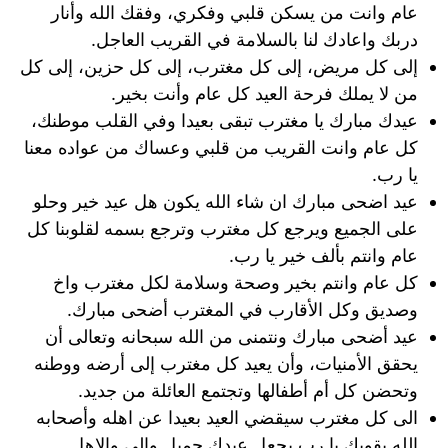
عام وانت من يسكن قلبي وفكري، وفقك الله وأنار
دربك واعادك لنا بالسلامة في القريب العاجل.
إلى كل مريض، إلى كل مغترب، إلى كل حزين، إلى كل
من لا يملك فرحة العيد كل عام وأنت بخير.
عيدك مبارك يا مغترب تبقى بعيدا وفي القلب موطنك،
كل عام وانت القريب من قلبي وعساك من عواده معنا
يا رب.
عيد اضحى مبارك ان شاء الله يكون هل عيد خير وحلو
على الجميع ويرجع كل مغترب وترجع بسمه لقلوبنا كل
عام وانتم بألف خير يا رب.
كل عام وانتم بخير وصحة وسلامة لكل مغترب واخ
وصديق وكل الأقارب في المغترب أضحى مبارك.
عيد أضحى مبارك ونتمنى من الله سبحانه وتعالى أن
يحقق الأمنيات، وأن يعيد كل مغترب إلى أرضه ووطنه
وتحضن كل أم أطفالها وتجتمع العائلة من جديد.
الى كل مغترب سيقضي العيد بعيدا عن اهله وأصحابه
الله يقويك يا رب يجعل عيدك جميل والى والاهل