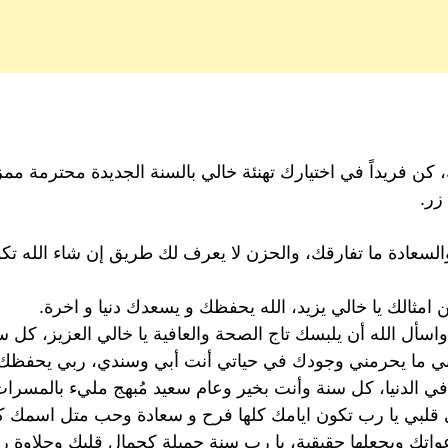
كن فريداً في اختيارك تهنئة خالي بالسنة الجديدة محترمة ممزوج
زر.
السعادة ما تفارقك، والحزن لا يعرف لك طريق إن شاء الله ت
ن امثالك يا خالي يزيد، الله يحفظك و يسعدك دنيا و اخرة.
سأل الله أن يلبسك تاج الصحة والعافية يا خالي العزيز، كل س
، ربي ما يحرمني وجودك في حياتي أنت أبي وسندي، ربي يحفظ
في الدنيا، كل سنة وأنت بخير وعام سعيد مُبهج مليء بالمسرا
بي يا رب تكون ايامك كلها فرح و سعادة وحب متل اسمك كل
عواتك ويجعلها حقيقية، يا رب سنة جميلة كجمال قلبك وحلاوة ر