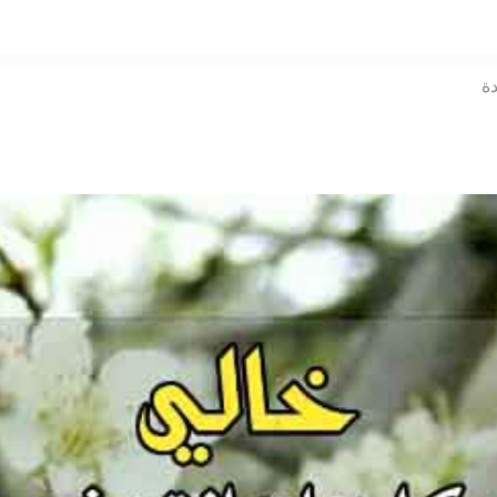
التخطي
إلى
المحتوى
دة