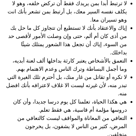
لا ترتبط أبدا بمن يريدك فقط أن تركض خلفه، وهو لا
يكلف نفسه السير معك، بل أرتبط بمن تشعر بأنك انت
وهو تسيران معا.
إياك والاعتقاد بأنك لا تستطيع أن تتجاوز كل ما حل بك
من أذى كان أم ألم، حتى وإن وصلت الأمور لأقصى حد
من السوء، إياك أن تجعل هذا الشعور يمتلك شيئًا
بداخلك.
‏التعمق بالأشخاص يعتبر كارثة بداخلها ألف لعنة أبديه،
وما أجمل البساطة وترك الناس وعدم الاهتمام بهم.
لا تكره أو تقاتل من غار منك، بل أحترم تلك الغيرة التي
تبدر منه، لأن غيرته ليست الا غلاف لاعترافه بأنك افضل
منه.
هي هكذا الحياة، تعلمنا كل يوم درسا جديدا، وأن كان
دروسها مؤلمة أم قاسية، هي فقط تعلم.
التعافي من المعاناة والمواقف ليست كالتعافي من
المرض، كثير من الناس لا يشفون، بل يخرجون
متخلفين.