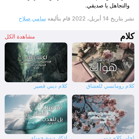
والتجاهل يا صديقي.
نشر بتاريخ
14 أبريل، 2022
قام بتأليفه
سامي صلاح
كلام
مشاهدة الكل
كلام رومانسي للعشاق
كلام ديني قصير
احلى كلام ديني
اذكار دينية جميلة