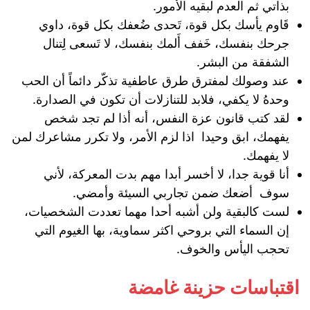
بذاتي ‌ثم ‌العدم لبقيه الأمور.
‏قَاوم يأسك بكل قوة، تَحدى ضُعفك بكل قوة، داوي
جرحك بنفسك، خَفف أَلمك بنفسك، لا تَسعى لِتنال
الشفقة من البشر.
عند وصولك لمفترق طرق عاطفية تذكّر دائماً أن الحب
وحدهُ لا يكفي، فلابد للتنازلات أن تكون في الصدارة.
لقد كتب قانون عزة النفس، أنه أذا لم تجد شخص
يفهمك، ابق وحيدا اذا لزم الأمر، ولا تكرر مشاعرك لمن
لا يفهمك.
أنا قوية جدا، لا أخسر أبدا مهم بدت المعركة، لأني
سوف أضعك ضمن تجاربي السيئة وأمضي.
لست كالبقية ولن أشبه أحدا مهما تعددت الشخصيات،
إن السماء التي بروحي اكثر سماوية، بها الغيوم التي
تحجب اليأس والخوف.
اقتباسات حزينة غامضة