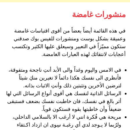
منشورات غامضة
في هذه القائمة أيضاً بعضاً من أقوى اقتباسات غامضة
وعميقة بشكل بوست ومنشورات للفيس بوك صدقني
ستكون مميّزاً في التعبير وسيعلق عليها الكثير وتكتسب
أعجابات لانتقائك لهذه العبارات الغامضة.
في الامس واليوم وغداً والى الأبد أنتِ ناجحة ومتفوقة،
فأنظري الى نفسك هكذا دائماً لا تغيرين منكِ شيئاً
لترضين الأخرين وتثبتين ذلك وأنتِ الاثبات بذاته.
‏الرسائل الذاتية لنفسك هي أقوى أنواع الرسائل التي لها
أثر بالغ في نفسك، فان خاطبت نفسك بضعف فستبقى
ضعيفاً وأن خاطبتها بقوه فستكون قوياً.
مريحة هي فُكرة انني ‌لا أرغب الا بالسلامي الداخلي،
ولرُبما لا يـوجد لدي ‌أي ‌رغبـة سِوى‌ ان ‌ازداد اكـتفاء