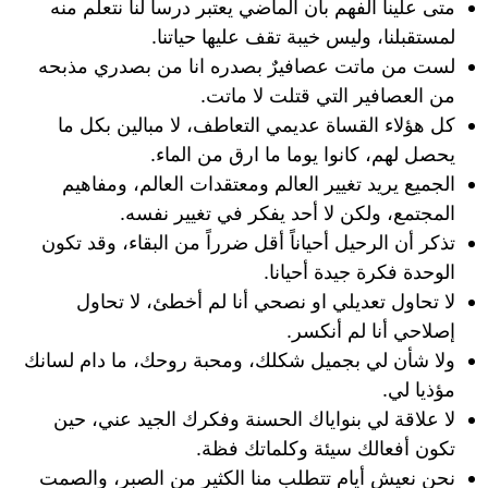
متى علينا الفهم بأن الماضي يعتبر درسا لنا نتعلم منه
لمستقبلنا، وليس خيبة تقف عليها حياتنا.
لست من ماتت عصافيرٌ بصدره انا من بصدري مذبحه
من العصافير التي قتلت لا ماتت.
كل هؤلاء القساة عديمي التعاطف، لا مبالين بكل ما
يحصل لهم، كانوا يوما ما ارق من الماء.
الجميع يريد تغيير العالم ومعتقدات العالم، ومفاهيم
المجتمع، ولكن لا أحد يفكر في تغيير نفسه.
تذكر أن الرحيل أحياناً أقل ضرراً من البقاء، وقد تكون
الوحدة فكرة جيدة أحيانا.
لا تحاول تعديلي او نصحي أنا لم أخطئ، لا تحاول
إصلاحي أنا لم أنكسر.
ولا شأن لي بجميل شكلك، ومحبة روحك، ما دام لسانك
مؤذيا لي.
لا علاقة لي بنواياك الحسنة وفكرك الجيد عني، حين
تكون أفعالك سيئة وكلماتك فظة.
نحن نعيش أيام تتطلب منا الكثير من الصبر، والصمت