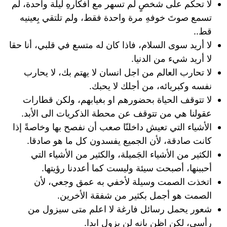
‏لا تحكُم على شخصٍ لم تسهر مع أفكارهِ ليلة واحدة، لم
تسمع صوتَ خوفهِ مرة واحدة فقط، ولم تلتقي بِعينيه
قط..
لا أريد سوى السلام، فاذا كان له متسع في قلبي، أنا حقا
لا أريد شيء من الدنيا.
لا تحارب العالم من اجل انسان لا يهتم بك، لا يحارب
نفسه وكبريائه، من أجلك لا يحبك.
لا تتوقف الحياة بحضورهم او بغيابهم، ولكن قطارات
عقولنا هي من تتوقف عن محطة الذكريات الى الأبد.
الأشياء التي تعيش داخلنّا صعب أن نفصح بها وخاصةً إذا
كانت صادقة، لأن الجميع يفسدون كل ما هو صادقا.
الكثير من الأشياء الجَميلة، والكثير من الأشياء التي
أحببنها، أصبحت سيئة وليست كما أعددنا رؤيتها.‏
اتخذت الصمت وسيلة لأخفي به عمق وجعي، لأن
الصمت هو أجمل بكثير من شفقة الأخرين.
شعور يحمل رسائل فارغة لا اعلم متى سيزول من
رأسي، لكن اظن بانه لن يزول ابدا.