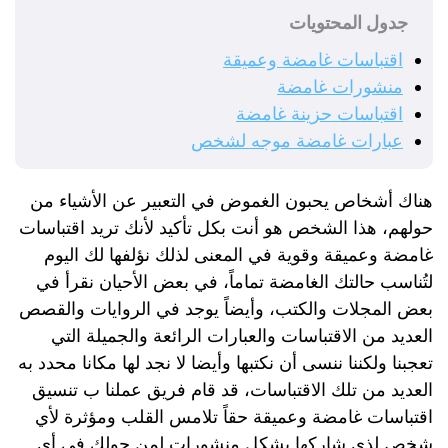
جدول المحتويات
اقتباسات غامضة وعميقة
منشورات غامضة
اقتباسات حزينة غامضة
عبارات غامضة موجه لشخص
هناك أشخاص يحبون الغموض في التعبير عن الأشياء من
حولهم، هذا الشخص هو أنت بكل تأكيد لأنك تريد اقتباسات
غامضة وعميقة وقوية في المعنى لذلك نؤلفها لك اليوم
لتُناسب حالتك الغامضة تماماً، في بعض الأحيان نقرأ في
بعض المجلات والكتب، وأيضاً يوجد في الروايات والقصص
العديد من الاقتباسات والعبارات الرائعة والجميلة التي
تعجبنا ولكننا ننسى أن نكتبها وأيضا لا نجد لها مكانا محدد به
العديد من تلك الاقتباسات، قد قام فريق عملنا ب تنسيق
اقتباسات غامضة وعميقة حقاً تلامس القلب ومؤثرة لأي
شخص لذى شاركها بشكل منشورات لمن حولك في أي