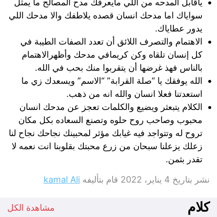
ياقابل المدحه من اللي مايعرفك مدح المصالح ما يمثل
سواياك اما مدحك انسان قصده يلاطفك والا مدحك اللي
يدور عطاياك.
الاهتمام والتصرف اللائق أن تعدد الصفات الطيبة في
كل إنسان تلقاه وكن كريمافي مدحك وأظهرالاهتمام
بالناس فهذ غرضها أن يتقربوا منك بحب في الله.
الله يوفقك يا “صلة القرابة” “الاسم” ويسعدك زي ما
استعدتنا فعلا انسان والله انه من ذهب.
الكلام يتبعثر ويضيع والكلمات تعجز عن مدحك انسان
محبوب وصاحب روح حلوه وتصنع السعاده بكل مكان
تروح له وتتواجد فيه غيابك مؤثر لمحبينك نجاحك نجاح لنا
زعلك يزعلنا سبحان من زرع محبتك بقلوبنا انت نعمه لا
تقدر بثمن.
نشر بتاريخ
4 يناير، 2022
قام بتأليفه
kamal Ali
كلام
مشاهدة الكل