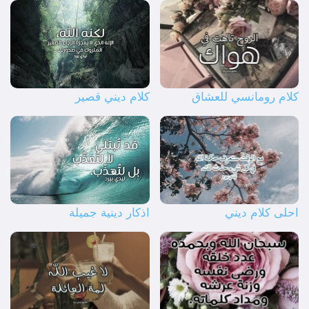
كلام رومانسي للعشاق
كلام ديني قصير
احلى كلام ديني
اذكار دينية جميلة