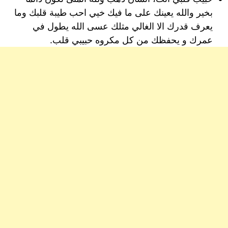
بخير والله يعينك على ما فيك خيي احب طيبة قلبك وما
يعرف قدرك الا الغالي مثلك عسى الله يطول في
عمرك و يحفظك من كل مكروه حبيبي قلب.