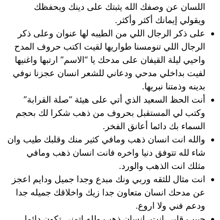
اللسان عن وصفك الله يثبتك على دينك ويحفظك
ويقولي إيمانك أكثر وأكثر.
على ذكر الرجال اللي من الطيبه لها عنوان وعلى ذكر
الرجال اللي تنومسنا طواريها لقيت اكتب حروف المدح
واحيي ليلة القيفان على مدحك يا “الاسم” ارتبها واغنيها
لفيت بداخلي مدحي ودعاني للشعر انسان عجزنا نوفي
بدينه وذمتنا نبريها.
أنت الحظ السعيد الذي أتي على هيئة “صلة القرابة”
وكتب لي المستقبل بحروف من ذهب شكرا لك بحجم
السماء بك دائما أعانق الفخر.
والله انت انسان ذهب ومافي كثير منك وقلبك طيب وان
شاء لله تتوفق دنيا واخره فانت انسان ذهب ومافي
مثلك انت الذهب والورد.
انت مثال للثقه وربي ونك مبدع وجدا جميل ودايم اعجز
عن مدحك انسان متعاون جدا زيك واخلاقك جميله جدا
ودعم فني ولا اروع.
حبيب قلبي انت، انسان ذهب ولله اتمنى تكون دائما