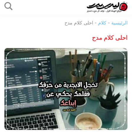
التخطي
إلى
ليدي
المحتوى
الرئيسية
-
كلام
-
احلى كلام مدح
بيرد
احلى كلام مدح