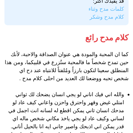
قد يُفيدك أكثر:
كلمات مدح وثناء
كلام مدح وشكر
كلام مدح رائع
كما ان المحبة والمودة هي عنوان الصداقة والاحبة، لأنك
حين تمدح شخصاً ما فالمحبة ستُزرع في قلبيكما، ومن هذا
المنطلق سعينا لتكون بارزاً ومُلفتاً للانتباه عند دح اي
شخص تحبه ووضعنا لك العديد من احلى كلام مدح .
والله اني فيك اناني لو يجي انسان يضحك لك ثواني
امتلي غيض وقهر واحترق واحزن واعاني كيف عاد لو
مدحك انسان ثاني يمكن اقطع له لسانه انت اجمل في
لساني وكيف عاد لو يجي ياخذ مكاني شخص ماله اي
قدر يمكن اني اذبحك واصير جاني ايه انا بالحيل أناني.