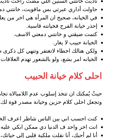
ناديت خانتني السنين اللي مضت راحت نادي
حاولت أداري عبرتي بس ماقويت، خانتني دم
في الخيانه، صحيح ان المرأه هي اخر من يعل
إحذر خيانة الفرح فخيانته قاسية.
كتمت ضيقتي و خانتني دمعتي الاسف.
الخيانة حبيب لا يغار.
ولكن هنالك اخطاء لاتغتفر وتنهي كل ذكرى طيب
الخيانه امر بشع، ولو بالشعور تهدم العلاقات
احلى كلام خيانة الحبيب
حيثُ يُمكنك ان تتخذ إسلوب عدم اللامبالاه تج
وتجعل احلى كلام حزين وخيانة مصدر قوة لك.
كنت احسب اني بين الناس شاطر اعرف الخاين
انت اخر واحد ف الدنيا دي ممكن ابكي عليه زي
أنا لم أحبك، أنا نقلت ملكية قلبي إلى حياتك،