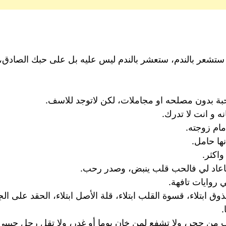
اً ستشعر بالندم، ستعشر بالندم ليس عليه بل على حبك الصادق،
حبة بدون مصلحه او مجاملات، لكن لاتوجد للاسف.
نه و انت لا تدرك.
ام زوجته.
نها حامل.
واكثر.
 ماعاد لي فالحب قلب ينبض، وصدر رحب.
 روايات تافهة.
وق ابتلاء، قسوة القلب ابتلاء، قلة الأصل ابتلاء، الحقد على الجمي
.
من حجر، ولا تشفع لمن خان يوما أو غدر، ولا تقل رحل حبيبي