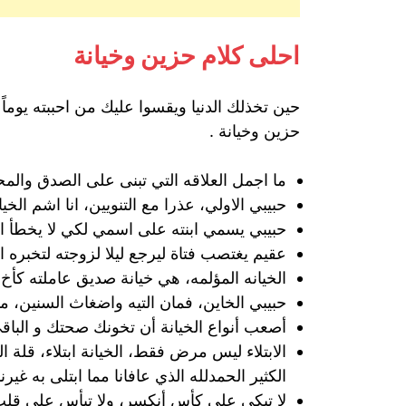
احلى كلام حزين وخيانة
حين تخذلك الدنيا ويقسوا عليك من احببته يوم
حزين وخيانة .
ما اجمل العلاقه التي تبنى على الصدق والم
حبيبي الاولي، عذرا مع التنويين، انا اشم الخيا
حبيبي يسمي ابنته على اسمي لكي لا يخطأ ام
عقيم يغتصب فتاة ليرجع ليلا لزوجته لتخبره ا
الخيانه المؤلمه، هي خيانة صديق عاملته كأخ 
حبيبي الخاين، فمان التيه واضغاث السنين،
أصعب أنواع الخيانة أن تخونك صحتك و الباقي
الابتلاء ليس مرض فقط، الخيانة ابتلاء، قلة الذ
الكثير الحمدلله الذي عافانا مما ابتلى به غيرنا
لا تبكي على كأس أنكسر، ولا تيأس على قلب 