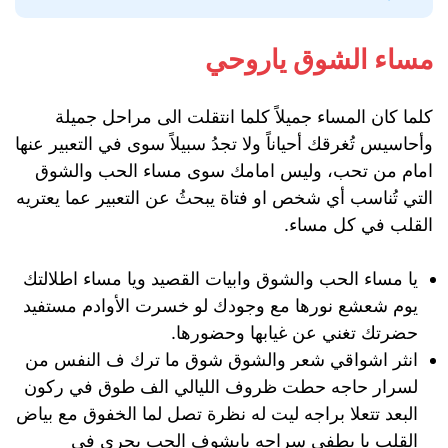
مساء الشوق ياروحي
كلما كان المساء جميلاً كلما انتقلت الى مراحل جميلة
وأحاسيس تُغرقك أحياناً ولا تجدُ سبيلاً سوى في التعبير عنها
امام من تحب، وليس امامك سوى مساء الحب والشوق
التي تُناسب أي شخص او فتاة يبحثُ عن التعبير عما يعتريه
القلب في كل مساء.
يا مساء الحب والشوق وابيات القصيد ويا مساء اطلالتك
يوم شعشع نورها مع وجودك لو خسرت الأوادم مستفيد
حضرتك تغني عن غيابها وحضورها.
انثر اشواقي شعر والشوق شوق ما ترك ف النفس من
لسرار حاجه حطت ظروف الليالي الف طوق في ركون
البعد تتعلا براجه ليت له نظرة تصل لما الخفوق مع بياض
القلب با يطفي سراجه بايشوف الحب يجري في