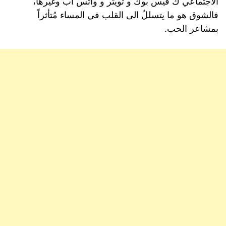
الاجتماعي ك فيس بوك و تويتر و واتس اب وغيرها،
فالشوق هو ما يتسللُ الى القلب في المساء مُتأثراً
بمشاعر الحب.