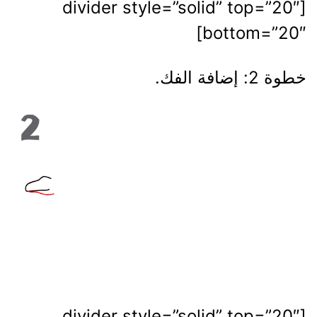
[divider style=”solid” top=”20″
bottom=”20″]
خطوة 2: إضافة الفك.
[divider style=”solid” top=”20″