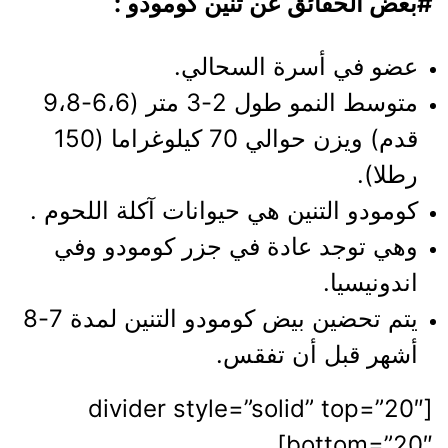
#بعض الحقائق عن تنين كومودو :
عضو في أسرة السحالي.
متوسط النمو طول 2-3 متر (6،6-9،8
قدم) ويزن حوالي 70 كيلوغراما (150
رطلا).
كومودو التنين هي حيوانات آكلة اللحوم .
وهي توجد عادة في جزر كومودو وفي
اندونيسيا.
يتم تحضين بيض كومودو التنين لمدة 7-8
أشهر قبل أن تفقس.
[divider style=”solid” top=”20″
bottom=”20″]