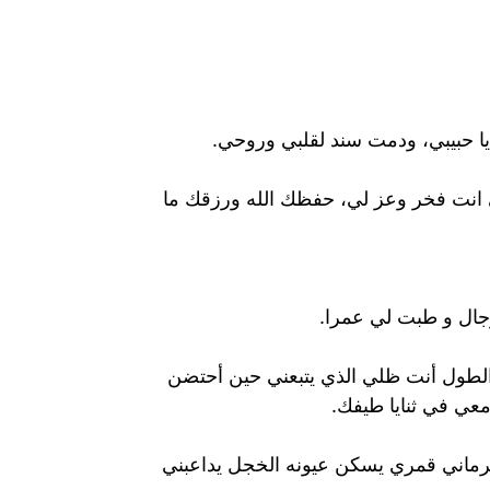
يا حبيبي، ودمت سند لقلبي وروحي.
انت فخر وعز لي، حفظك الله ورزقك ما
رجال و طبت لي عمرا.
ط الطول أنت ظلي الذي يتبعني حين أحتضن
عي في ثنايا طيفك.
حرماني قمري يسكن عيونه الخجل يداعبني