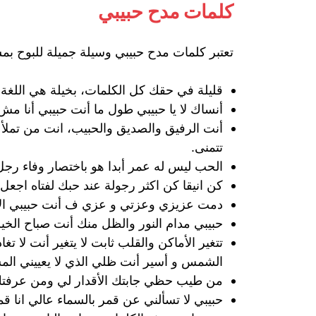
كلمات مدح حبيبي
تعتبر كلمات مدح حبيبي وسيلة جميلة للبوح بمش
قليلة في حقك كل الكلمات، بخيلة هي اللغة 
أنساك لا يا حبيبي طول ما أنت حبيبي أنا م
أنت الرفيق والصديق والحبيب، انت من تم
تتمنى.
الحب ليس له عمر أبدا هو باختصار وفاء رجل،
كن انيقا كن اكثر رجولة عند حبك لفتاه اجع
دمت عزيزي وعزتي و عزي ف أنت حبيبي الأول
حبيبي مدام النور والظل منك أنت صباح الخير
تتغير الأماكن والقلب ثابت لا يتغير أنت ل
الشمس و أسير أنت ظلي الذي لا يعييني الم
من طيب حظي جابتك الأقدار لي ومن عرفتك و
حبيبي لا تسألني عن قمر بالسماء عالي انا