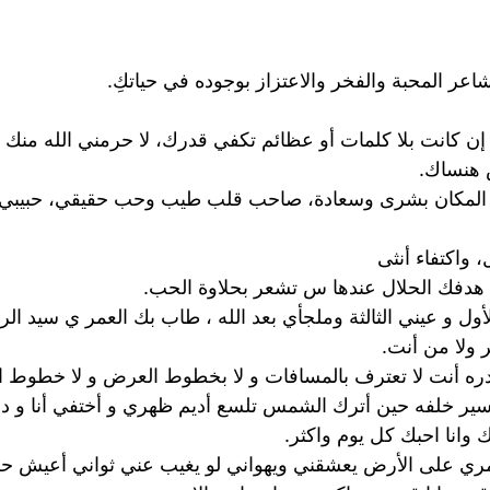
اعر المحبة والفخر والاعتزاز بوجوده في حياتكِ.
إن كانت بلا كلمات أو عظائم تكفي قدرك، لا حرمني الله منك 
ش هنساك.
لأ المكان بشرى وسعادة، صاحب قلب طيب وحب حقيقي، حبيبي 
 واكتفاء أنثى
ل هدفك الحلال عندها س تشعر بحلاوة الحب.
 و عيني الثالثة وملجأي بعد الله ، طاب بك العمر ي سيد ال
 ولا من أنت.
ا تغادره أنت لا تعترف بالمسافات و لا بخطوط العرض و لا خطو
سير خلفه حين أترك الشمس تلسع أديم ظهري و أختفي أنا و دم
انا احبك كل يوم واكثر.
 قمري على الأرض يعشقني ويهواني لو يغيب عني ثواني أعيش 