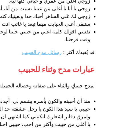
زوجي أغلي من عمري و حياتي كلها ليه.
زوجي يا أنا يا أغلى من عينيا نسيت من أنا، أ
زوجي لك غنى الساهر أحبك جدا ولعينيك كتب
ستبقى أغلى الحبايب مهما تبعد يا غائب ان
نفسي اقولك كلمة اغلي من حبيبي خلينا لوحد
وقت فرحتنا.
قد يُفيدك أكثر :
رسائل مدح الحبيب
عبارات مدح وثناء للحبيب
لمدح حبيبكِ والثناء على صفاته وخصاله الجميل
منذ أن أحببته والكون بأسره يبتسم لي، أ
حبيبي يا سيد هذا الكون يا رجل عشقته حد
وامزق دفاتر اشعارك لتكتبني كما اشتهي ان 
يا أغلى من حبيت وأكثر من احب، حبيبي احبك