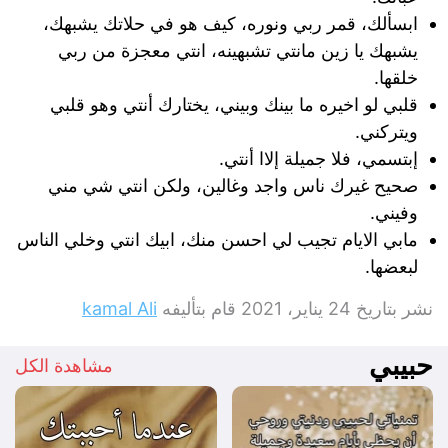
ابسألك، قمر ربي ونوره، كيف هو في حلاتك يشبهك،
يشبهك يا زين مانتي تشبهينه، انتي معجزة من ربي
خلقها.
قلبي لو اخيره ما بينك وبيني، يختارك أنتي وهو قلبي
ويتركني.
إبتسمي، فلا جميلة إلاا أنتي.
صحيح غيرك ناس واجد وغالين، ولكن انتي شي مني
وفيني.
مابي الايام تجيب لي احسن منك، ابيك انتي وخلي الناس
لبعضھا.
نشر بتاريخ
24 يناير، 2021
قام بتأليفه
kamal Ali
حبيبي
مشاهدة الكل