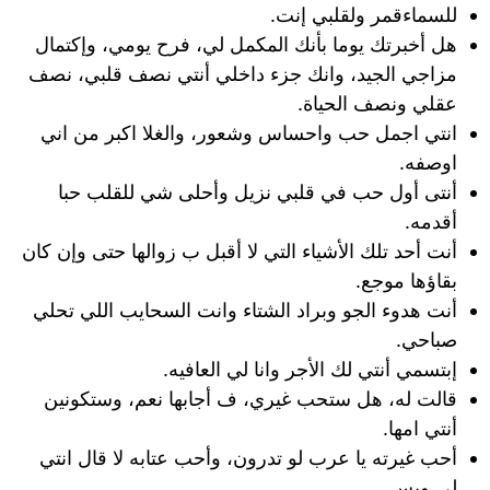
للسماءقمر ولقلبي إنت.
هل أخبرتك يوما بأنك المكمل لي، فرح يومي، وإكتمال
مزاجي الجيد، وانك جزء داخلي أنتي نصف قلبي، نصف
عقلي ونصف الحياة.
انتي اجمل حب واحساس وشعور، والغلا اكبر من اني
اوصفه.
أنتى أول حب في قلبي نزيل وأحلى شي للقلب حبا
أقدمه.
أنت أحد تلك الأشياء التي لا أقبل ب زوالها حتى وإن كان
بقاؤها موجع.
أنت هدوء الجو وبراد الشتاء وانت السحايب اللي تحلي
صباحي.
إبتسمي أنتي لك الأجر وانا لي العافيه.
قالت له، هل ستحب غيري، ف أجابها نعم، وستكونين
أنتي امها.
أحب غيرته يا عرب لو تدرون، وأحب عتابه لا قال انتي
لي وبس.