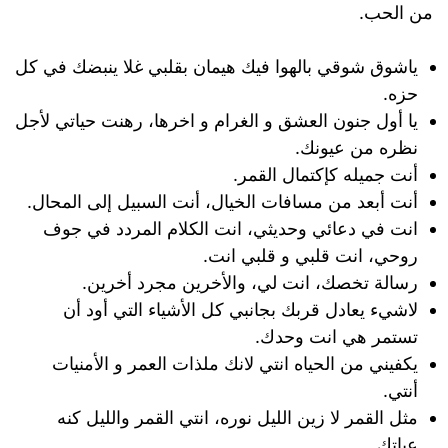
من الحب.
ياشوق شوقي بالهوا فيك هيمان بقلبي غلا ينبضك في كل
حزه.
يا أول جنون العشق و الغرام و اخرها، رهنت حياتي لأجل
نظره من عيونك.
أنت جميله كإكتمال القمر.
أنت أبعد من مسافات الخيال، أنت السبيل إلى المحال.
انت في دعائي وحديثي، انت الكلام المردد في جوف
روحي، انت قلبي و قلبي انت.
رسالة تخصك، انت لي، والأخرين مجرد أخرين.
لاشيء يعادل قربك بجانبي كل الأشياء التي أود أن
تستمر هي انت وحدك.
يكفيني من الحياه انتي لانك ملذات العمر و الأمنيات
أنتي.
مثل القمر لا زين الليل نوره، انتي القمر والليل كنه
عباتك.