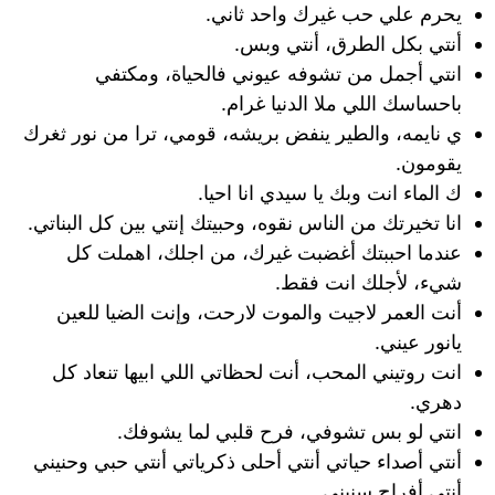
يحرم علي حب غيرك واحد ثاني.
أنتي بكل الطرق، أنتي وبس.
انتي أجمل من تشوفه عيوني فالحياة، ومكتفي
باحساسك اللي ملا الدنيا غرام.
ي نايمه، والطير ينفض بريشه، قومي، ترا من نور ثغرك
يقومون.
ك الماء انت وبك يا سيدي انا احيا.
انا تخيرتك من الناس نقوه، وحبيتك إنتي بين كل البناتي.
عندما احببتك أغضبت غيرك، من اجلك، اهملت كل
شيء، لأجلك انت فقط.
أنت العمر لاجيت والموت لارحت، وإنت الضيا للعين
يانور عيني.
انت روتيني المحب، أنت لحظاتي اللي ابيها تنعاد كل
دهري.
انتي لو بس تشوفي، فرح قلبي لما يشوفك.
أنتي أصداء حياتي أنتي أحلى ذكرياتي أنتي حبي وحنيني
أنتي أفراح سنيني.