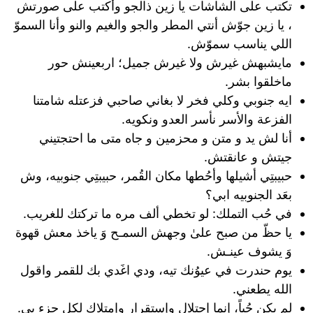
تكتب على الشاشات يا زين ذالجو وأكتب على صورتش
، يا زين جوّش أنتي المطر والجو والغيم والنو وأنا السموّ
اللي يناسب سموّش.
مايشبهش غيرش ولا غيرش جميل؛ اربعينش حور
ماخلقوا بشر.
ايه جنوبي وكلي فخر لا بغاني صاحبي فزعتله شامتنا
الفزعة والأسر نأسر العدو ونكويه.
أنا لش يد و متن و محزمين و جاه متى ما احتجتيني
جيتش و عانقتش.
حبيبتِي أشيلها وأحُطها مكان القُمر، حبيبتِي جنوبيه، وش
بعَد الجنوبيه ابي؟
في حُب التملك: لو تخطي ألف مره ما تركتك للغريب.
يا حظّ من صبح علىٰ وجهش السمـح وَ ياخذ معش قهوة
وَ يشوف عينـش.
يوم حندرت في عيوُنك تيه، ودي اغَدي بك للقمر واقول
الله يطعني.
لم يكن حُباً، إنما إحتلال وإستقرار وإمتلاك لكل جزء بي.