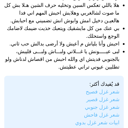
هلا باللي تعكس السين وتخليه حرف الشين هـلا بش كل
ما صوت لشالغربي وهلابش احبش المهم اني فدا
هالعيـن دخيل امش وابوش انش تضميني مع احبابش.
بي عنك من كل مايشقيك ويتعبك خذيت ضيمك لاضامك
الوجع واستحلك.
احبش وأنا بلياش م أعيش ولا أرضى بدالش حب ثاني.
لبى عيـــــونش يا غـــلاتي ولبـــاش ولبـــى قليبش،
بالجنوبي فديتش اي والله احبش من اقصاش لدناش ولو
تطلبين عيوني تراني عطيتش.
قد يُفيدك أكثر:
شعر غزل فصيح
شعر غزل قصير
شعر غزل جنوبي
شعر غزل فاحش
ابيات شعر غزل بدوي