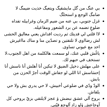
بي عنگ من گل مايشقيگ ويتعبگ خذيت ضيمگ لا
ضامگ الوجع و استحلگ
غزل جنوبي، بي عنه من ضيم الزمان وغرابيله تفداه
ضلوعٍ تضمه عن برد الشعور ومفاعيله.
لاا قلتي لي فديتك ثم رديت افداش يعني معاليق الحشى
لش رضااوي لا تلتفتين و تصدّين منا و مناك مااغيرش
احد مع عيوني تساوى.
ياغُش قلبي عنك، لو سمعت هالكلمة من اهل الجنوب،لا
تستخف في حبهم لك.
على مهلش دخيل الضيق لا تبكين أنا أهلش أنا ناسش أنا
إحسَاسش انا اللي لو جفاش الوقت أجرّ الحزن من
بابش.
الودّ ودّي في ضلوعي أخبيش، لا حي يدري بش ولا حي
يلقاش.
بروح آلي عشق نبضش ۈ عجز لايلتقي بزيّ بروحي كل
آوجاعش ۈلو زاد آلوجع فيّني.