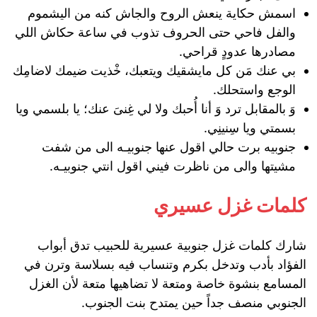
اسمش حكاية ينعش الروح والجاش كنه من اليشموم
والفل فاحي حتى الحروف تذوب في ساعة حكاش اللي
مصادرها عدودٍ قراحي.
بي عنك مَن كل مايشقيك ويتعبك، خْذيت ضيمك لاضامِك
الوجع واستحلك.
وَ بالمقابل ترد وَ أنا أُحبك ولا لي غِنىَ عنك؛ يا بلسمي ويا
بسمتي ويا سِنينِي.
جنوبيه برت حالي اقول عنها جنوبيـه الى من شفت
مشيتها والى من ناظرت فيني اقول انتي جنوبيـه.
كلمات غزل عسيري
شارك كلمات غزل جنوبية عسيرية للحبيب تدق أبواب
الفؤاد بأدب وتدخل بكرم وتنساب فيه بسلاسة وترن في
المسامع بنشوة خاصة ومتعة لا تضاهيها متعة لأن الغزل
الجنوبي منصف جداً حين يمتدح بنت الجنوب.