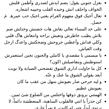
بغزل جنوبي يقول: بضم ايدش لصدري وأطمن قلبش
الخواف واحلف انش وحيده القلب وحبيبه اشعاره.
تعال أحبک فوق مفهوم ﺎلغرام يعني ﺎحبک حب عمرهہ مَ
حصل.
على خد المساء تعالي بغاش هات حضنش وخذلش ضم
بلاش يطيب خاطرش وتعيش براحه وانتعاش هاگ قلبي
وكلي فداش وأعطني جروحش وضحكتش واعدگ ارحل
وقت الغباش.
يا مبسمي يا مقصدي يا كاملي والجنون تجين استعمرش
استوطنش وبتفاصيلش اكون؟
كل ما حاولت اداري الشوق تفضحني الصبابة ولا نويت
أبعد يقولي الشوق ما عنك و عنّه.
و ليه جرحي صار بعيونش سهل من عقب ما كان
بعيونش عظيم.
الهمتني برونق ذوقها واختلس من الضلوع شئ ثمين.
كن حذراً يا انتي فالقلوب الساهية، المتعطشة دائماً، لا
ترتوي آبداً، حتى لو كانت، ع نهراً جاري.