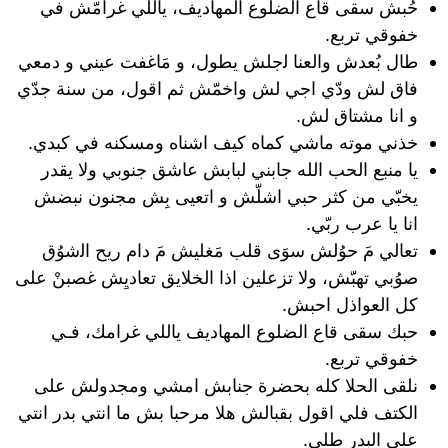
حُبش سقى قاع الضلوع المهاديف، ياللي غرامّش في
خفوقي تربع.
طال بُعدش والعنا ﻟجلش يطول، و مَاغفت عيني و دمعي
فاق لش ودّي اجي لش واخمّش ثم اقول، من سنة جدّي
و انا مشتاق لش.
خذني موته ماشي كماه كيف اشناه ومسكنه في كبدي.
يا منبع الحب الله جابني لبابش عاشق جنوبي ولا يقدر
يخبّي من كثر حبي اشلّش و اتعيى بِش مجنون نبضش
انا يا عرب ربّي.
تعالي مَ حوُلش سوَى قلب مَغليش مَ دام ريح اﻟشوُق
صوُبي تهبّش، ولا تزعلين اذا الخلايق تعاديِش غصبنْ على
كل العواذل احبش.
حبك سقى قاع الضلوع المهاديف ياللي غرامك، فـي
خفوقي تربع.
نلقى الحلا كله بحضرة جنابش امشي ومجدولش على
الكتف فلي اقول بقبالش هلا مرحبا بش ما انتي بدر انتي
على البدر طلي.