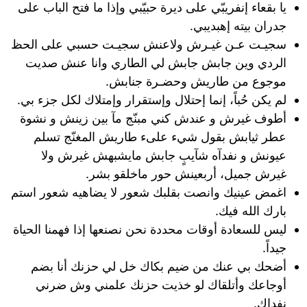
يا بقعاء إنفريبّي على ديرة حبيّبي وإذا ما فتح الباب على
جدران بيته إهبديبي.
سجيـت عـن غيـرش ولاعنش سجيـت حسبي على الحظ
الردي وين جابش جابش لي الطاري وانا عنش صديت
موجوع من طاريش وحضـرة جنابش.
لم يكن حُباً، إنما إحتلال وإستقرار وإمتلاك لكل جزء بي.
أطوف غيرش و عندش كني مبنّج مآ بين زينش و نشوة
عطر ثيابش بقول شيء علىء طاريش المغنّج تسلم
عيونش و نفدآه شآيبٍ جابش مايشبهش غيرش ولا
غيرش جميل، أربعينش حور ماخلقو بشر.
اغمض عينيك وانصت بقلبك شعور لا يضاهيه شعور استم
بارك الله فيك.
‏‏‏‏‏‏‏‏ليس للسعادة أوقات محددة نحن نصنعها إذا فهمنا الحياة
جيداً.
أضحك بي عنك من ضيم بكاك خل لي حزنك أنا بضم
أوجاعك وأتلقاك لو خذيت حزنك علمني وش ضرني
نفداك.