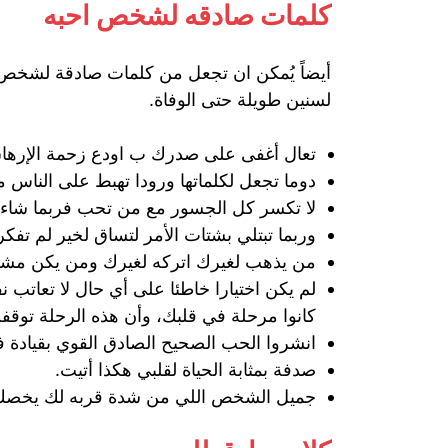
كلمات صادقه لشخص احبه
أيضاً يُمكن ان تجعل من كلمات صادقة لشخص غا
لسنين طويلة حتى الوفاة.
تعال أغفى على صدرك ب اودع زحمة الإرها
دوما تجعل لكلماتها ورودا تهبط على الناس م
لا تكسر كل الجسور مع من تحب فربما شاءت ال
وربما تبتلي بشتات الأمر لتساق لخير لم تفكر
من يذهب لغيرك اتركه لغيرك ومن يكن مشغول
لم يكن اختيارا خاطئا على أي حال لا تعاتب 
كانوا مرحلة في قلبك، وأن هذه الرحلة توقفت 
انشروا الحب الصحيح الصادق القوي بقيادة
صدفة بمثابة الحياة لقلبي هكذا أتيت.
جميل الشخص اللي من شدة قربه لك يخصك ب