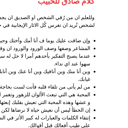
كلام صادق للحبيب
وللعلم ان من رُقي الشخص او الصديق ان يجد كُ
لشخص تُريد ان تغرس كُل الاثار الإيجابية في حي
وإن ضاقت عليك يوما ف أنا أمك وأختك وحبيب
المشاعر وصفها وصف الورود والورود ان و
عندما يصبح التفكير بأحدهم أمرا لا حل له
سهوا عند اي نداء.
وين أنا منك وين أنافيك وين أنا عنك وين
غيابك.
من لم يأتى من تلقاء قلبه فأنت لست بحاجة إ
المحبة هي التي تبعث الألوان للزهور وتغمر 
و عشها وهذه المحبة التي تعيش بقلبك إبعثها 
إن الخطأ ليس أن نعيش حياة لا نرضاها لكن ال
إنتقاء الكلمات والعبارات له كبير الأثر في 
على طيب أفعالك قبل أقوالك.