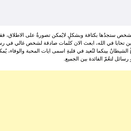
 ستجدُها بكثافة وبشكلٍ لايُمكن تصورةُ على الاطلاق، فقد ان
 تحابا في الله، ابعث الان كلمات صادقة لشخص غالي في رسال
 الشيطانُ بينكما لتُعيد في قلبةِ اسمى ايات المحبة والوفاء، ي
ائل لتعُمّ الفائدة بين الجميع.