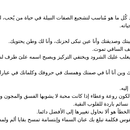
ل ما هو مُناسب لتشجيع الصفات النبيلة في حياة من يُحب، لذا 
اته.
تك وصديقتك وأنا عين تبكى لحزنك، وأنا لك وطن يحتويك.
قف الساقي تموت.
 سيغلب عليك الشرود ويختفي التركيز ويصبح اسمه علىٓ طرف 
 أنابك وين أنا أنا في صمتك وهمسك في حروفك وكلماتك في 
ليه.
الكون روعة وعطاء إذا كانت محبة لا يشوبها الفسق والمجون ول
نسائم باردة للقلوب النقية.
خطأ هو ألا نحاول تغييرها إلى الأفضل دائما.
النفوس فكلمة تبلغ بك عنان السماء وإبتسامة تمسح بقايا ألم ول