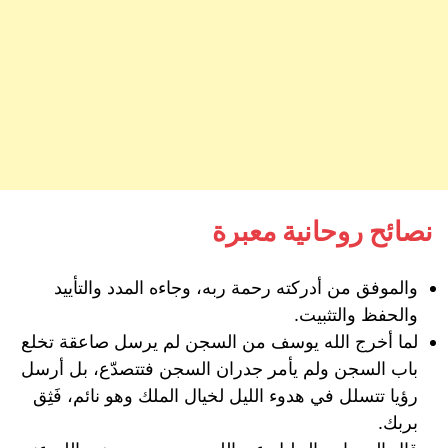
نصائح روحانية معبرة
والموفق من أدركته رحمة ربه، وجاءه المدد والتأييد
والحفظ والتثبيت.
لما أخرج الله يوسف من السجن لم يرسل صاعقة تخلع
باب السجن ولم يأمر جدران السجن فتتصدّع، بل أرسل
رؤيا تتسلل في هدوء الليل لخيال الملك وهو نائم، فَثِق
بربك.