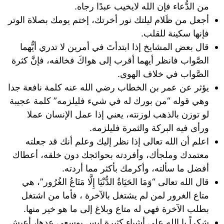
من الدُّعاء فإن الله لايخيب عبدًا رجاه.
أجعل من ظَلام ليلتك نور أخرتك، إختم يومك بصلاة الوتر
فإنها سكينة للقلب.
قال بعض المشايخ إذا ابتدأتَ في أمرين لا تدري أيُّهما
الصَّواب فانظر أيهما أقرب إلى هواكَ فخالفه، فإنَّ كثرة
الصَّواب في خلاف الهوى.
يؤثر عن عمر بن الخطاب رضي الله عنه كلمة نافعة جدا
وهي قوله “من بورك له في شيء فليلزمه” كلمة عجيبة
لو توزن بالذهب لوزنته، يعني إذا عمل الإنسان عملا
ورأى فيه البركة والثمرة فليلزمه.
اعلم أن الله تعالى إذا نظر إليك وعلم أنك قد جعلته
معتمدك وملجأك، وأفردته بحوائجك دون خلقه، أعطاك
أفضل ما سألته، وأكرمك بأكثر مما أردته.
قال الله تعالى “وَمَا الحَيَاةُ الدُّنْيَا إِلَّا مَتَاعُ الغُرُور”، هي
متاع الغرور لمن لم يشتغل بالآخرة ، فأما من اشتغل
بطلب الآخرة فهي له متاع وبلاغ إلى ما هو خير منها.
‏شكراً يا الله على أشياء كثيرة ليس بوسعي عدها، أعيش