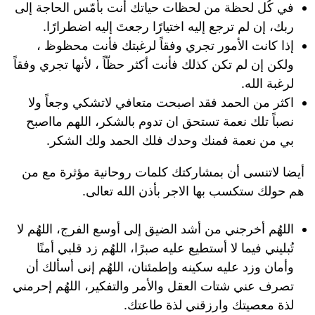
في كُل لحظة من لحظات حياتك أنت بأمّس الحاجة إلى
ربك، إن لم ترجع إليه اختيارًا رجعتَ إليه اضطرارًا.
إذا كانت الأمور تجري وفقاً لرغبتك فأنت محظوظ ،
ولكن إن لم تكن كذلك فأنت أكثر حظّاً ، لأنها تجري وفقاً
لرغبة الله.
اكثر من الحمد فقد اصبحت متعافي لاتشكي وجعاً ولا
نصباً تلك نعمة تستحق ان تدوم بالشكر، اللهم مااصبح
بي من نعمة فمنك وحدك فلك الحمد ولك الشكر.
أيضا لاتنسى أن بمشاركتك كلمات روحانية مؤثرة مع من
هم حولك ستكسب بها الاجر بأذن الله تعالى.
اللهُم أخرجني من أشد الضيق إلى أوسع الفرج، اللهُم لا
تُبليني فيما لا أستطيع عليه صبرًا، اللهُم زد قلبي أمنًا
وأمان وزد عليه سكينه وإطمئنان، اللهُم إنى أسألك أن
تصرف عني شتات العقل والأمر والتفكير، اللهُم إحرمني
لذة معصيتك وارزقني لذة طاعتك.