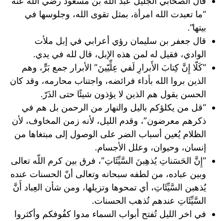
قال الصحابي الجليل عبد الله بن مسعود رضي الله عنه
“ما تعبدت الله امرأة، بمثل تقوى الله، وجلوسها في
بيتها”.
قال جعفر بن سليمان رؤي أعرابي في إبل ملأت
الوادي، فقيل له لمن هذه الإبل، قال لله في يدي.
“كَلّا إِنَّ كِتابَ الأَبرارِ لَفي عِلِّيّينَ” الأبرار جمع بَرٍّ، وهم
الذين بروا الله بأداء فرائضه، واجتناب محارمه، وقد كان
الحسن يقول هم الذين لا يؤذون شيئًا حتى الذَرّ.
“قل من يكلؤكم باليل والنهار من الرحمن بل هم في
ذكرهم معرضون”، وقدم الليل، لأنه زمن المخاوف، لأن
الظلام يُعين أسباب الضر على الوصول إلى مبتغاها من
إنسان، وحيوان، وعلل الأجسام.
“إِنَّ الحَسَناتِ يُذهِبنَ السَّيِّئَاتِ”، فرق بين كرم اللّه تعالى
وبين عباده، من لطفه سبحانه وتعالى أنّ الحسنات عنده
يُذهبن السَّيِّئَاتِ، أي تمحوها وتزيلها، ومن شأن العِباد أَنَّ
السَّيِّئَاتِ عندهم تُذهب الحسنات.
في اخر الليل تُفتح أبواب السماء مدوا كفُوفكم وأكثروا