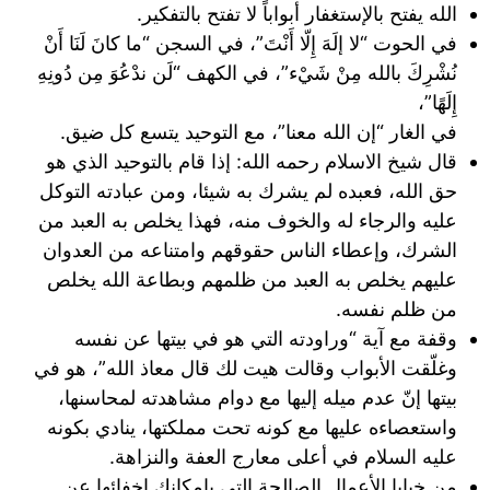
الله يفتح بالإستغفار أبواباً لا تفتح بالتفكير.
في الحوت “لا إلَهَ إِلّا أَنْتَ”، في السجن “ما كانَ لَنَا أَنْ
نُشْرِكَ بالله مِنْ شَيْء”، في الكهف “لَن ندْعُوَ مِن دُونِهِ
إِلَهًا”،
في الغار “إن الله معنا”، مع التوحيد يتسع كل ضيق.
قال شيخ الاسلام رحمه الله: إذا قام بالتوحيد الذي هو
حق الله، فعبده لم يشرك به شيئا، ومن عبادته التوكل
عليه والرجاء له والخوف منه، فهذا يخلص به العبد من
الشرك، وإعطاء الناس حقوقهم وامتناعه من العدوان
عليهم يخلص به العبد من ظلمهم وبطاعة الله يخلص
من ظلم نفسه.
وقفة مع آية “وراودته التي هو في بيتها عن نفسه
وغلّقت الأبواب وقالت هيت لك قال معاذ الله”، هو في
بيتها إنّ عدم ميله إليها مع دوام مشاهدته لمحاسنها،
واستعصاءه عليها مع كونه تحت مملكتها، ينادي بكونه
عليه السلام في أعلى معارج العفة والنزاهة.
من خبايا اﻷعمال الصالحة التي بإمكانك إخفائها عن