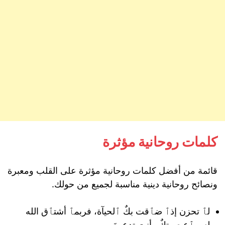
كلمات روحانية مؤثرة
قائمة من أفضل كلمات روحانية مؤثرة على القلب ومعبرة
ونصائح روحانية دينية مناسبة لجميع من حولك.
لٱ تحزن إذٱ ضٱقت بكٌ ٱلحيآة، فربمٱ أشتٱق الله
لسمٱع صوتكٌ وأنت تدعوهَ.