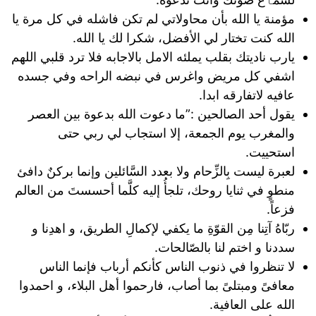
مؤمنة يا الله بأن محاولاتي لم تكن فاشله في كل مرة يا
الله كنت تختار لي الأفضل، شكرا لك يا الله.
يارب ناديتك بقلب يملئه الامل بالاجابه فلا ترد قلبي اللهم
اشفي كل مريض واغرس في نبضه الراحه وفي جسده
عافيه لاتفارقه ابدا.
يقول أحد الصالحين :”ما دعوت الله بدعوة بين العصر
والمغرب يوم الجمعة، إلا استجاب لي ربي حتى
استحييت.
لعبرة ليست بِالزِّحام ولا بعدد السَّائلين وإنما بركنٌ دافئ
منطوٍ في ثنايا روحك، تلجأُ إليه كلَّما أحسستَ من العالم
فزعاً.
ربّاهُ آتِنا مِن القوّةِ ما يكفي لإكمالِ الطريق، و اهدِنا و
سددنا و اختم لنا بالصّالحات.
لا تنظروا في ذنوب الناس كأنكم أرباب فإنما الناس
معافىً ومبتلىً بما أصاب، فارحموا أهل البلاء، و احمدوا
الله على العافية.