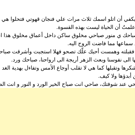
في أن اتلو اسمك ثلاث مرات علي فنجان قهوتي فتحلوا هي وأذ
ا علمتُ أن الحياة ليست بهذه القسوة.
باحك ي منور صباحي مخلوق ساكن داخل أعماق مخلوق هذا ا
 سماعها مما فاضت الروح اليه.
 فقبلته وهمست أحبك علّك تصحو فهلا استجبت وأشرقت صبا
لى نفوسنا وبعث الزهر أريجة الى ارواحنا، صباحك ورد.
 وتقبلها كما هي لا تقلب أوجاع الأمس وتفاءل بهدية الغد بك 
أبدؤها ولا كيف.
عند شوفتك، صاحي انت صباح الخير الورد و النور و انت الص