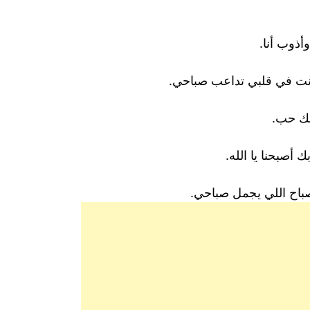
وب أنا. ㅤ
نت في قلبي تداعب صباحي.
حك حب.
أصبحنا يا الله.
باح اللي يجمل صباحي.