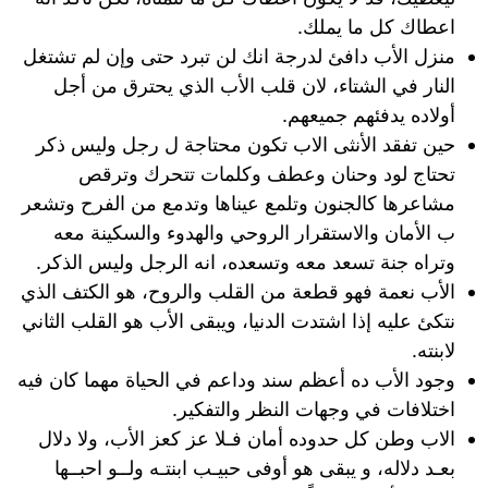
اعطاك كل ما يملك.
منزل الأب دافئ لدرجة انك لن تبرد حتى وإن لم تشتغل
النار في الشتاء، لان قلب الأب الذي يحترق من أجل
أولاده يدفئهم جميعهم.
حين تفقد الأنثى الاب تكون محتاجة ل رجل وليس ذكر
تحتاج لود وحنان وعطف وكلمات تتحرك وترقص
مشاعرها كالجنون وتلمع عيناها وتدمع من الفرح وتشعر
ب الأمان والاستقرار الروحي والهدوء والسكينة معه
وتراه جنة تسعد معه وتسعده، انه الرجل وليس الذكر.
الأب نعمة فهو قطعة من القلب والروح، هو الكتف الذي
نتكئ عليه إذا اشتدت الدنيا، ويبقى الأب هو القلب الثاني
لابنته.
وجود الأب ده أعظم سند وداعم في الحياة مهما كان فيه
اختلافات في وجهات النظر والتفكير.
الاب وطن كل حدوده أمان فـلا عز كعز الأب، ولا دلال
بعـد دلاله، و يبقى هو أوفى حبيـب ابنتـه ولــو احبــها