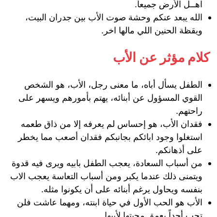
اهــل الأرض جميعاً.
الله يبعد عنكم وحشة صوت الأب بين جدران البيت،
ويقظة الحنين اللي مالها اخر.
كلام مؤثر عن الأب
الطفل يسأل أباه، ما معنى رجل، الأب، هو الشخص
القوي المسؤول عن أبنائه، يهتم بأمورهم ويسهر على
راحتهم.
فقدان الأب، هو إحساس لم يعرفه إلا من ذاق طعمه
استغلوا وجود ابائكم بجانبكم فقدان أصعب مما يخطر
على أذهانكم.
من أسباب السعادة، يعجب الطفل بابيه ويرى فيه قدوة
ويتمنى ذلك عندما يكبر ومن أسباب التعاسة يعجب الاب
بنفسه ويحاول يرغم أبنائه على أن يكونوا مثله.
الأب هو الحب الأول في حياة ابنته، ومهما عاشت فلن
تحب أحداً بعمق محبتها لأبيها.