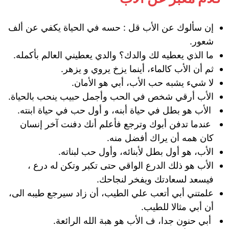
إن سألوك عن الأب قل : حسه في الحياة يكفي عن ألف
شعور.
ما الذي يعطيه لك والدك؟ والدي يعطيني العالم بأكمله.
ثم أن الأب كالماء، أينما يزخ يروي و يزهر.
لا شيء يشبه حب الأب، أبي هو الأمان.
الأب أرقي شخص في الحب وأجمل حبيب ينحب بالحياة.
الأب هو بطل في حياة أبنه، و أول حب في حياة ابنته.
عندما تدفن أبوك وترجع فأعلم أنك دفنت آخر إنسان
كان همه أن يراك أفضل منه.
الأب، هو أول بطل لأبنائه، وأول حب لبناته.
الأب هو ذلك الدرع الواقي حتى تكبر وتكن له درع ،
فيسعد لسعادتك ويفخر لنجاحك.
علمتني أبي أتعب علي الطيب، أن زاد سيرجع طيبه الى،
أن أبي مثالا للطيب.
أبي حنون جدا، ف الأب هو هبة الله الرائعة.