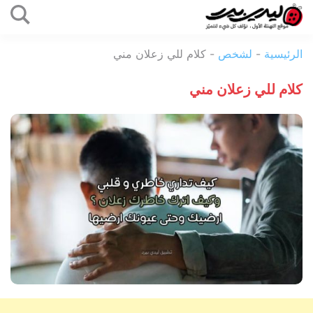
التخطي
إلى
ليدي
المحتوى
الرئيسية
-
لشخص
-
كلام للي زعلان مني
بيرد
كلام للي زعلان مني