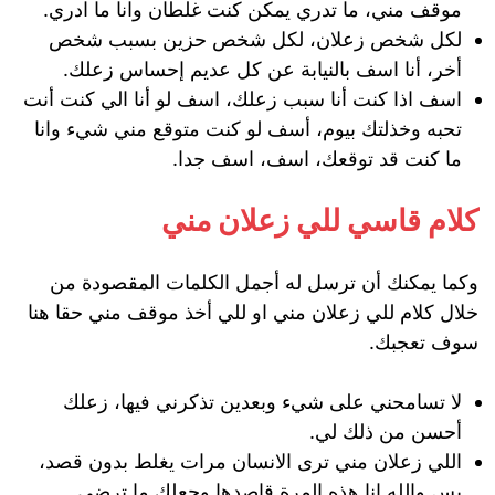
موقف مني، ما تدري يمكن كنت غلطان وانا ما ادري.
لكل شخص زعلان، لكل شخص حزين بسبب شخص
أخر، أنا اسف بالنيابة عن كل عديم إحساس زعلك.
اسف اذا كنت أنا سبب زعلك، اسف لو أنا الي كنت أنت
تحبه وخذلتك بيوم، أسف لو كنت متوقع مني شيء وانا
ما كنت قد توقعك، اسف، اسف جدا.
كلام قاسي للي زعلان مني
وكما يمكنك أن ترسل له أجمل الكلمات المقصودة من
خلال كلام للي زعلان مني او للي أخذ موقف مني حقا هنا
سوف تعجبك.
لا تسامحني على شيء وبعدين تذكرني فيها، زعلك
أحسن من ذلك لي.
اللي زعلان مني ترى الانسان مرات يغلط بدون قصد،
بس والله انا هذه المرة قاصدها وجعلك ما ترضى.