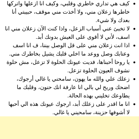
كيف هي تداري خاطري وقلبي، وكيف انا ازعلها واتركها
خاطرها زعلان مني، ولا أخذت مني موقف، حبيبتي أنا
بعدك ولا شيء.
لا تخبئ عني أسباب الزعل، واذا كنت الآن زعلان مني انا
اسف، لأني لا أقوى على العيش بدونك أبد.
اذا انت زعلان مني على قل الوصل بيننا، ف انا اسف
وعتابك وصل ووعد ما اخلي قلبك يشيل بخاطرك مني.
يا روحا أحبناها، فديت عيونك الحلوة لا تزعل، مش حلوة
نشوف العيون الحلوة تزعل.
زعلك علي والله ما يهون، سامحني يا غالي أرجوك،
اضحك وريح لي بالي انا عارفة انك حنون، وقلبك ما
يطاوعك تخليني بهذه الحالة.
انا ما اقدر على زعلك أبد، ارجوك عيونك هذه الي أحبها
لا أشوفها حزينة، سامحيني يا غالي.