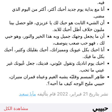
فيه.
أنا مع بداية يوم جديد أحبك أكثر، أكثر من اليوم الذي
مضى.
أن الشيء الثابت هو حبك لك يا عزيزي، فلو حصل بينا
مليون خلاف أظل أحبك للابد.
أن ما يجعل وجهك جميل وبه هذا الخير والنور، وهو حبي
لك ، فهو حب صعب ينوصف،
أنا احبك بكل عيوبك ومميزاتك، أحبك بقليلك وكثير، أحبك
بكل ما فيك.
احبك يوم اناديك وتقول عيُوني، فديتك، جعل عُيونك غير
عيني ما تحب.
طاهِر المبسم وقلبّه يشبه الغيم وعيناه قمران منيران،
حبيبي مليح الوجه كيف ما أحبه؟.
نشر بتاريخ
21 فبراير، 2022
قام بتأليفه
مآيا سعيد
حبيبي
مشاهدة الكل