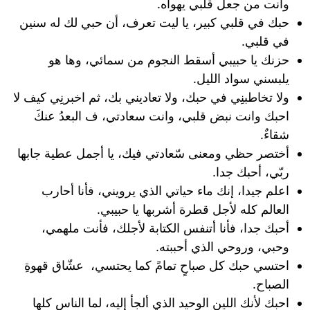
وأنت من جعل قلبي يهواه.
حبك في قلبي كبير، يا ليت تعرف، أن حبي لك له سنين
في قلبي.
حزنك يا حبيبي أسقط النجوم من سمائي، وها هو
يلبسني سواد الليل.
ولا تخاطبنِي في حبك، ولا تعاديني بك، ثم اخبرنِي كيف لا
احبك وانت نبض قلبي، وانت سعادتي، ف البعدُ عنكَ
شقاءٌ.
أختصر حظي ومعنى سّعادتي فيك، يا أجمل عطية جابها
ربّي، أحبك جدا.
اعلم جيدا، إنك ماء حياتي الذي يرويني، فأنا أحارب
العالم كله لأجل قطرة أشربها يا حبيبي.
أحبك جدا، فأنا أتنفس الكتابة لأجلك، فأنت ملهمي،
وحبي، وروحي الذي أحببته.
احتسي حبك كل صباحٍ تمامً كما يحتسي، عشّاق قهوةِ
الصباح.
احبك لأنك اللين الوحيد الذي ألجأ إليه، لما الناس كلها