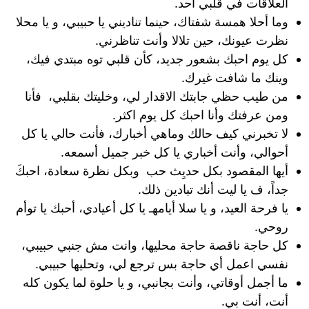
العلاقات في قلبي احد.
وما أحلا همسة شفتاك، حينما تناديني يا حبيبي، و يا محلا
نظرت عيونك، حين تلالا وأنت تناظرني.
كل يوم احبك بشعور جديد، كأن قلبي توه مبتدي فيك،
وينك ما شافت غيرك.
من طيب حظي جابتك الاقدار لي، وخليتك بقلبي، فأنا
ومن عرفتك وأنا احبك كل يوم اكثر.
لا تخبرني كيف حالك وماهي أخبارك، فأنت حالي يا كل
أحوالي، وأنت أخباري يا كل خبر جميل أسمعه.
أيها المقصود بكل حديِث حب وبكل نظرة سعادة، احبكَ
جداً، ف يا ليت أنك تبادين ذلك.
يا فرحة العيد، و يا سلا أيامهـ يا كل أعيادي، أحبك يا توأم
روحي.
كل حاجة ناقصة حاجة محليها، وانت مش جنبي حبيبي،
نفسي اعمل أي حاجة بس ترجع لي، وتحليها حبيبي.
ما أجمل أوقاتي، وأنت بجانبي، و يا حلوة لما يكون كله
أنت، أنت بي.