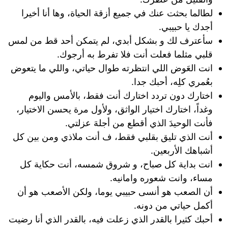
لطالما بحثت عنك في جميع أزقة الحياة، وها أنا أخيرا
أجدك يا حبيبي.
سأعترف لك و بشكل أبدي، لم يتمكن أحد قط من لمس
قلبي مثلما فعلت أنت فلا تفرط به أرجوك.
انت العَوض اللي انتظرته طوال حياتي، واللي ما يتعوض
بعُمري كلِه، أحبك جدا.
اختارك دون تردد اختارك أنت فقط، ‏بالأمس واليوم
وغداً، اختارك اختيار الواثق، ولأول مرة يحسن الاختيار،
فأنت الوحيدَ الذي أقطع من أجلهَ عزلتي.
أنت الذي تليق بقلبي فقط، ف أنت ملاذي ومن بين كل
أشباهك الأربعين.
انت بداية كل صباح، و شروق شمسه، أنت حكاية كل
مساء، وانت شعوره وامانيه.
أن الصعب هو أنسى حبيبي يوما، ولكن الأصعب هو أن
أكمل حياتي من دونه.
أحبك كثيرا بالقدر الذي زعلت فيه، بالقدر الذي أنا رضيت