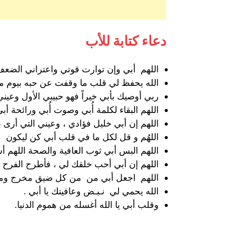
دعاء كتابة للأب
اللهم أبي وإن توارت قوتي واعتراني الضعف ،
‏الله يحفظ لي قلب ما وقفت عن حبه بيوم من 
ربي أوصيك بأبي خيراً فهو حبيبي الأول وعيني 
اللهم البقاء لكلمة أُبي وصوت أُبي ورائحة أبي 
‏اللهم إن أبي خليل فؤادي ، وعيني التي أرى ب
‏اللهُم و قل لكل ما في قلب أبي كن ليكون ،
‏اللهم البس أبي ثوب العافية والصحة اللهم 
‏اللهم إن أبي أحب خلقك لي ، فأطرح الفرح وال
اللهم اجعل أبي من من كل ضيق مخرج ومن
الله يحمي لي نـبـض وعافيتك يا أبي .
وقلب أبي يا الله أغسله من هموم الدنيا.