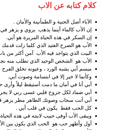
كلام كتابه عن الاب
الآباء أصل الحنية و الطمأنينة والأمان .
إن الأب كالماء أينما يذهب يروي و يزهر في
‏إن السكر في هذه الحياة المريرة هو أبي.
الأب هو الصرح العتيد الذي كلما زلت قدمك ف
البيت الذي يتواجد فيه الأب آمن أكثر من باب
الأب هو الشخص الوحيد الذي تطلب منه نجمتين
مبسم أبي يشبه الورد ، وعيونه تخلق الفرح 
‏وكأنما لا خير إلا في ابتسامة وصوت أبي.
أبي أنا في أمان ما دمت أستيقظ ليلاً وأرى حذ
أبي ضماد لكل جروح قلبي عسى ربي لا يح
‏أبي أنت سحاب وصوتك الطاهر مطر يزهر قل
كل الحب فقط يكون في قلب أبي .
ويبقى الأب أوفى حبيب لابنته في هذه الحياة 
أول وأطهر حب هو الحب الذي يكون بين الأب