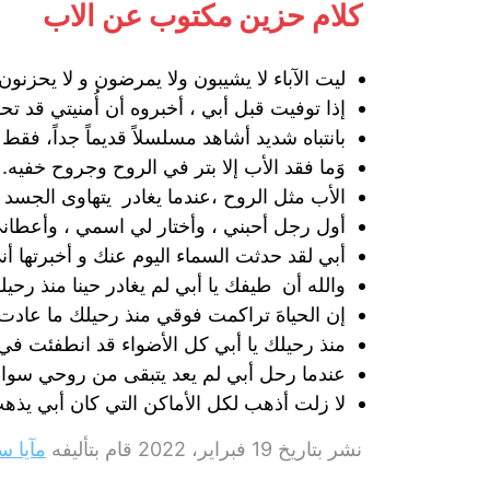
كلام حزين مكتوب عن الاب
ليت الآباء لا يشيبون ولا يمرضون و لا يحزنون
‏إذا توفيت قبل أبي ، أخبروه أن أُمنيتي قد ت
‏بانتباه شديد أشاهد مسلسلاً قديماً جداً، ف
وَما فقد الأب إلا بتر في الروح وجروح خفيه.
الأب مثل الروح ،عندما يغادر يتهاوى الجسد
أول رجل أحبني ، وأختار لي اسمي ، وأعطاني
‏‏أبي لقد حدثت السماء اليوم عنك و أخبرتها أ
والله أن طيفك يا أبي لم يغادر حينا منذ رحيل
إن الحياهَ تراكمت فوقي منذ رحيلك ما عادت
منذ رحيلك يا أبي كل الأضواء قد انطفئت ف
عندما رحل أبي لم يعد يتبقى من روحي سواء
لا زلت أذهب لكل الأماكن التي كان أبي يذه
نشر بتاريخ
19 فبراير، 2022
قام بتأليفه
مآيا س