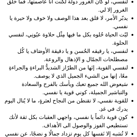
لنفسي، لو كان الغرور دولة لكنت أنا عاصمتها، فما خلق
الغرور إلا لي.
يدبّر الأمر، لا قلق بعد هذا الوصف ولا خوف ولا حيرة يا
نفسي.
ليّت الحياة حُلوه بكل ما فيها مِثْل حلاوة عيُونِي، لنفسي
الحلوة.
لنفسي، يا رقيقه الحُسن و يا دقيقة الأوصَاف يا كُل
مصطلحات الجمّال و الإذهال والروعة.
لنفسي القوية، إنَها من الطرّاز الشديدُّ البراءةِ والجراءةِ
معًا، إنها من الشيء الجميل الذي لا يوصف.
سَيعوض الله جميع تعبك ويأسك بالفرح والسعادة
والتباشير الجميلة، كوني قوية يا نفسي.
للقوية نفسي، لا تقنطن من النجاح لعثرةٍ، ما لا يُنال اليوم
يدرك في غدِ.
كونِ قوية دائماً يا نفسي، واجهي العقبات بكل ثقة لأنك
تستطيعي الفوز والوصول الى الأهداف.
لا تُشبه إلا نَفسها كل يوم تزداد جمالًا و نضجًا، عن نفسي