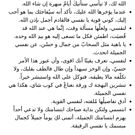
الله لك، لا تيأسي ستأتيكَ أيامٌ مبهرة إن شاء الله.
‏عندما يؤخرها الله عليك، تأكد أنه سيُفاجئك بما هو أحب
إليك، كوني قوية يا نفسي فالقادم أجمل بإذن الله.
لنفسي، ولعلَّها مسألة وقت، إنَّما هي عند الله قد
قُضيَت، اطمئن فكل ما تسعى إليه هو بيدِ الله وحده.
‏يا باهية مثل السحابّ من جمال و حسْن، عن نفسي
الجميلة اتحدث.
لنفسي، ‏تعرف يقينًا أنك اقوى، وأن عبور هذا الأمر
حتميّ، وإن الوخز سيهدأ وإن طال فالطف بقلبك، ولا
تكلّفه مالا يطيقه، فتوكل على الله واستبشر خيراً.
تنشرين البهجة ك ورقة نعناعْ في كوب شاي، هكذا هي
نفسي الجميلة.
أدق تفاصيلُها مُلفته، لنفسي القوية.
ابتسمي ولتكن بداية صباحك ابتسامتك ولا تدعي أحداً
يهزم ابتسامتك الجميلة، أتمنى لكِ يوماً جميلاً كجمال
مبسمك يا نفسي الرقيقة.