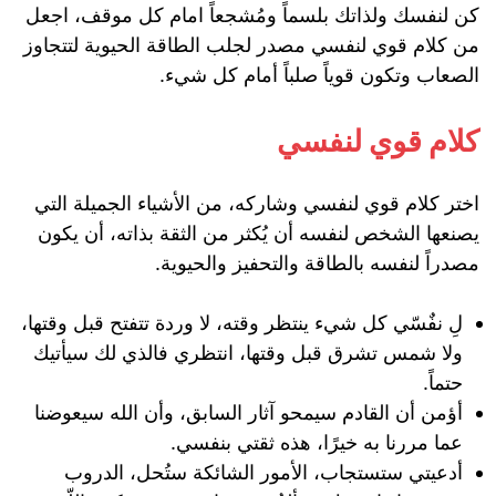
كن لنفسك ولذاتك بلسماً ومُشجعاً امام كل موقف، اجعل
من كلام قوي لنفسي مصدر لجلب الطاقة الحيوية لتتجاوز
الصعاب وتكون قوياً صلباً أمام كل شيء.
كلام قوي لنفسي
اختر كلام قوي لنفسي وشاركه، من الأشياء الجميلة التي
يصنعها الشخص لنفسه أن يُكثر من الثقة بذاته، أن يكون
مصدراً لنفسه بالطاقة والتحفيز والحيوية.
لِ نفٌسّي ‏كل شيء ينتظر وقته، لا وردة تتفتح قبل وقتها،
ولا شمس تشرق قبل وقتها، انتظري فالذي لك سيأتيك
حتماً.
أؤمن أن القادم سيمحو آثار السابق، وأن الله سيعوضنا
عما مررنا به خيرًا، هذه ثقتي بنفسي.
أدعيتي ستستجاب، الأمور الشائكة ستُحل، الدروب