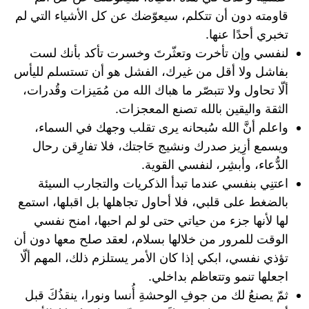
قاومته دون أن تتكلم، سيعوّضك عن كل الأشياء التي لم
تخبري أحدًا عنها.
لنفسي ‏وإن تأخرت وتعثّرتَ وخسرت تأكد بأنك لست
بفاشل ولا أقل من غيرك، الفشل هو أن تستسلم لليأس
ألّا تحاول ولا تتبصّر ما هباك الله من مُمَيزات وقُدرات،
الثقة واليقين بالله تصنع المعجزات.
‏واعلم أنَّ الله سُبحانه يرى تقلب وجهك في السماء،
ويسمع أزِيز صدرك ونشيج حَاجتك، فلا تفارِقن رحال
الدُّعاء، وأبشِر، لنفسي القوية.
‏اعتنِي بنفسي عندما تبدأ الذكريات والتجارب السيئة
بالضغط على قلبي، فلا أحاول تجاهلها بل اقبلها، استمع
لها لأنها جزء من حياتي حتى لو لم احبها، امنح نفسي
الوقت للمرور من خلالها بسلام، لعقد صلح معها دون أن
تؤذي نفسي، ابكي إذا كان الأمر يستلزم ذلك، المهم ألّا
اجعلها تنمو وتتعاظم بداخلي.
‏ثمّ يصنعُ لك من جوفِ الوحشةِ أُنسا ونورا، ينقذُكَ قبل