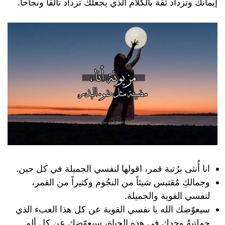
إيمانك وتزداد ثقة بالكلام الذي يجعلك تزداد تألقاً ونجاحاً.
انا أُنثى برُتبة قمر، اقولها لنفسي الجميلة في كل حين.
وجمالكِ مُقتبس شيئاً من النجُوم وكثيراً من القمر،
لنفسي القوية والجميلة.
سيعوّضك الله يا نفسي القوية عن كل هذا العبء الذي
حملتيهُ وحدك في هذه الحياة، سيعوّضك عن كل ألم