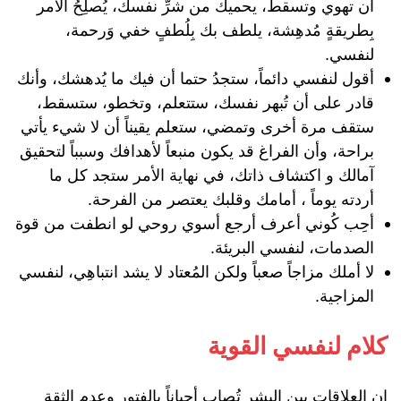
أن تهوي وتسقط، يحميكَ من شرِّ نفسك، يُصلِحُ الأمر
بِطريقةٍ مُدهِشة، يلطف بك بِلُطفٍ خفي وَرحمة،
لنفسي.
أقول لنفسي دائماً، ستجدُ حتما أن فيك ما يُدهشك، وأنك
قادر على أن تُبهر نفسك، ستتعلم، وتخطو، ستسقط،
ستقف مرة أخرى وتمضي، ستعلم يقيناً أن لا شيء يأتي
براحة، وأن الفراغ قد يكون منبعاً لأهدافك وسبباً لتحقيق
آمالك و اكتشاف ذاتك، في نهاية الأمر ستجد كل ما
أردته يوماً ، أمامك وقلبك يعتصر من الفرحة.
‏أحِب كُوني أعرف أرجع أسوي روحي لو انطفت من قوة
الصدمات، لنفسي البريئة.
لا أملك مزاجاً صعباً ولكن المُعتاد لا يشد انتباهِي، لنفسي
المزاجية.
كلام لنفسي القوية
إن العلاقات بين البشر تُصاب أحياناً بالفتور وعدم الثقة