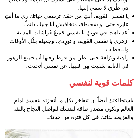
في طُرق لا تنتمي إليها.
يا نفسي القوية، أنتِ من حقك ترسمي حياتك زي ما أنتِ
عايزه حتى لو شخبطة، متخافيش أنا جنبك دائماً.
لَقد تَاهت فِي قوتكِ يا نفسي جَمِيعُ فَراشات المدينة.
أزهري يا نفسي القوية، و تورِدي، وجميلة بكُل الأوقات
واللحظات.
زاهية وبرّاقة حتى تظن من فرط رِقتها أن جميع الزهور
في العالم سُقيت مِن قلبِها، عن نفسي أتحدث.
كلمات قوية لنفسي
باستطاعتك أيضاً ان تتفاخر بكل ما أنجزته بنفسك امام
العالم وتكون مصدر طاقة لنفسك لتواصل النجاح بالثقة
والعزيمة لذاتك في كل فترة من حياتك.