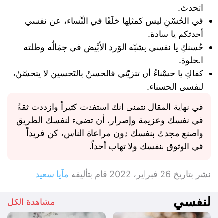
اتحدث.
في الحُسْنِ ليس كمثلِها خَلَقًا في النِّساء، عن نفسي
أحدثكم يا سادة.
‏حُسنكِ يا نفسي يشبّه الوَرد الأبْيض في جمَالُه وطلته
الحلوة.
‏كفاكِ يا حسْناءُ أن تتزيّني ‏فالحسنُ بالتَحسين لا يتحسّنُ،
لنفسي الحسناء.
في نهاية المقال نتمنى انك استفدت كثيراً وازددت ثقةً
في نفسك وعزيمة وإصرار، أن تضيء لنفسك الطريق
واصنع مجدك بنفسك دون مراعاة الناس، كن فريداً
في الوثوق بنفسك ولا تهاب أحداً.
نشر بتاريخ
26 فبراير، 2022
قام بتأليفه
مآيا سعيد
لنفسي
مشاهدة الكل