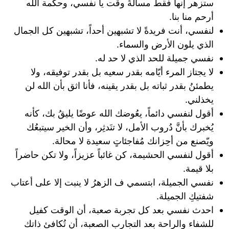
ستزهر إنها فقط مسألةُ وقت يا نفسي، وحكمة اللّه
أرحم منا بنا.
لنفسي، أنت فريدةً لا تشبهين أحداً، تشبهين كل الجمال
الذي يلون الأرض والسماء.
نفسي جميلة للحد الذي لا حد له.
لا يجتاز المرء أيّامه بقدر سعيه بل بقدر توفيقه، ولا
يطمئنُ بقدر ثباته بل بقدر يقينه، فأنا اثق بأن الله لن
يخذلني.
أقول لنفسي دائماً، يعُوضك الله عوضًا يليقُ بك، كأنه
يُخبرك بأنَّ دُروب الأمل، لا تنَدثِر، وأن الخير سيتبعُك
ويّصنع من أحِزانك مُفاجئاتٍ سعيدة لا محالة.
أقول لنفسي الحشيمة، كن غائباً عزيزاً، ولا تكن حاضراً
بلا قيمة.
نفسي الجميلة، ابتسمي ف الزهرُ لا ينبت إلا على أعتاب
شفتيكِ الجميلة.
احدث نفسي بعد كل تجربة صعبة، أن الوقت كفيل
للشفاء والراحة بعد التجارب الصعبة، أن تُكافئ ذاتك