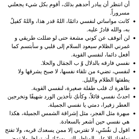
أن انتظر أن يبادر أحدهم بذلك، أقوم بكل شيء يجعلني
مسروراً.
كانت مواساتي لنفسي دائمًا، اللهُ قدر هذا، واللهُ كفيلٌ
به، والله قادرٌ عليه.
لن أتوقف عن كوني مشعة حتى لو ضللت طريقي و
غمرني الظلام سيعود السلام إلى قلبي و سأبتسم كما
أفعل دائما، لنفسي القوية.
نفسي فارقه بالدلال وّ ب الجمَال والحلا.
لنفسي، تضيء من تلقاء نفسها، لا صبح يشرقها ولا
يطفئها الظلام والليل.
طاهرة ك قلب طفلة صغيرة، لنفسي القوية.
احدثُ نفسي قائلاً، ‏وكأنكِ تأخذين الورد شهيقًا وتخرجين
العطر زفيرا، دمتي يا نفسي الجميلة.
مبهرة مثل الفجر، مثل إشراقة الشمس الجميلة، هكذا
هي نفسي حين أشعر بالسعادة.
اقول ل نفٌسّيِ، ‏لا تقتربي إلا ممن يسعدك قربه، ولا تفتح
نوافذك إلا على المناظر التي يسرّك أن تراها، ولا تمضِ