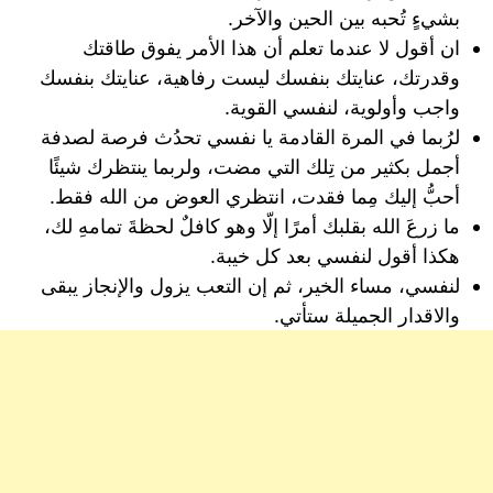
بشيءٍ تُحبه بين الحين والآخر.
ان أقول لا عندما تعلم أن هذا الأمر يفوق طاقتك
وقدرتك، عنايتك بنفسك ليست رفاهية، عنايتك بنفسك
واجب وأولوية، لنفسي القوية.
لرُبما في المرة القادمة يا نفسي تحدُث فرصة لصدفة
أجمل بكثير من تِلك التي مضت، ولربما ينتظرك شيئًا
أحبُّ إليك مِما فقدت، انتظري العوض من الله فقط.
‏ما زرعَ الله بقلبك أمرًا إلّا وهو كافلٌ لحظةَ تمامهِ لك،
هكذا أقول لنفسي بعد كل خيبة.
لنفسي، مساء الخير، ثم إن التعب يزول والإنجاز يبقى
والاقدار الجميلة ستأتي.