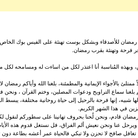
ب رمضان للأصدقاء وبشكل بوست تهنئة على الفيس بوك الخا
عر فرحة وتهنئة بقرب رمضان.
بهذه المُناسبة أنا اعتذر لكل من اساءت له ومسامحه لكل من ا
تلئ بالأجواء الإيمانية والمطمئنة، بلغنا الله وأياكم رمضان لا
 بلغنا سماع التراويح ودعوات المصلين، وختم القرآن ، ونحن 
 شبيه، إنها فرحة بالرحيل إلى حياة روحانية مختلفة، يبسط الل
ئزين في هذا الشهر الكريم.
رمضان قادم، ونحن لُحنا بحروف تهانينا على سطوركم لنقول لكم 
يرحل عنا ونحن نعيش ألم الفراق، فل نستغل قدوم هذه الأيام الف
افل صافح لا تحزن ولا تبكي فالحياة عمر أعشه بطاعة دون ت