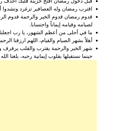
قبل دخول رمضان افتح خزينة قلبك احذف رتب 
اقترب رمضان وله العصافير تزغرد وتشدوا أج
قدوم رمضان قدوم الخير والرحمة قدوم الرحم
لصيامه وقيامه إيماناً واحتسابا.
ما في أحلى من أعظم الشهور، يا رب اجعلنا 
أهلاً بشهر الصيام والقيام، اللهم ارزقنا الر
شهر الخير والرحمة يقترب والقلب يرفرف وير
حينما نستقبلها بقلوب إيمانية رحبه، بلغنا الل