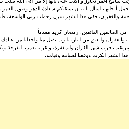
سامح اغفر تجاوز و اكتب على بابها إلا من أتى الله بقلب س
مل ألحانها، اسأل الله أن يسقيكم سعادة الدهر وطول العمر و
ة والغفران، ففي هذا الشهر تتنزل رحمات ربي الواسعة، فأسأل
من الصائمين القائمين، رمضان كريم مقدماً.
حمة والغفران والعتق من النار، يا رب تقبل منا واجعلنا من عبادك
تقب، قرب شهر القرآن والمغفرة، وبقربه تغمرنا الفرحة وتكسو
ه هذا الشهر الكريم ووفقنا لصيامه وقيامه.