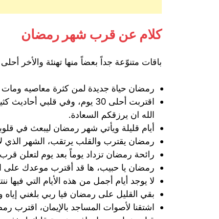
كلام عن قرب شهر رمضان
باقات متنوّعة جداً بعضاً منها تهنئة والأخر 
رمضان حياة جديدة لمن كثرة معاصيه ومات قلب
اقتربت أحلى 30 يوم، وفي قل
الله ان يرزقكم السعادة.
أيام قليلة ويأتي شهر رمضان ليبعث في قلوب
رمضان يقترب والقلب يرتقب، الشهر الذي لا
رائحة رمضان تزداد يوماً بعد يوم لتعلن قرب 
رمضان يا حبيب، ها قد أقترب موعدك على الأبواب
لا يوجد أيام أجمل من هذه الأيام التي فيها ننت
بقي القليل على رمضان فيا ربي بلغني إياه وم
اشتقنا لأصوات المساجد بالإيمان، اقترب رمضان