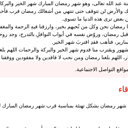
ة عند الله تعالى، وهو شهر رمضان المبارك شهر الخير والبركا
طك والأرض لن تتوقف حتى تنتهي من أشغالك رمضان قرب فأح
بعض ترى هذه الدنيا ما تسوى.
 رمضان نحن وكل من نُحبهم بخير، وارزقنا فيهِ الرحمة والمغفرة
 قبل رمضان، وروّض نفسه في أبواب النوافلِ بالتدرج، وجد روح
سارير، فتأهب فقدِ اقتربَ شهر الخير.
الشهور ويقترب منا قدوم شهر الخير والبركة والرحمات اللهم بلغ
، اللهم بلغنا رمضان ومن نحب لا فاقدين ولا مفقودين ووفقنا 
اقع التواصل الاجتماعية.
اء
شهر رمضان بشكل تهنئة بمناسبة قرب شهر رمضان المبارك للأ