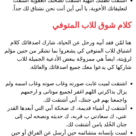
أشتقت لطلتك البهية اشتقت لضحتك العفوية اشتقت
لتعليقاتك الأخوية، يا أبي أين أنت نحن نشتاق لك جداً.
كلام شوق للاب المتوفي
هنا لمّن فقد أبيه ورحل عن الحياة، شارك اصدقائك كلام
اشتياق للاب المتوفي كي يشعروا بما تشعّر من حنين مؤلم
لرؤيتة، ايضاً هي ممزوجّة ببعض الأدعية الجميلة للاب
شاركها كي يدعوا معك جميع اصدقائك والعائلة.
اشتقت لميت غابت صورته وغاب صوته وغاب اسمه ولم
يزال بذاكرتي اللهم اغفر لجميع موتانى و ارحمهم
واجمعنا بهم في جنتك، أبي أشتقت لك.
أشتقت ل أشياء قديمة، ك ضحكة أبي التي أبعدها القدر
عني، ك سعادتي ب قربه، ك حديثه ونصحه لي، إلى
جنان الخُلد يامن أشتقت لك.
لست بإنسانه متشائمه حين أرسل عن الفراق أو حين