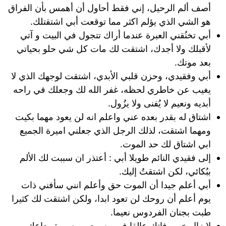
أصف ألم الرحيل، إني فقط أحاول أن أهمس بأن الفراق
هو الشي الذي يؤلم اكثر مما توقعت أبي اشتقتلك.
أبي تخنُقني العبرة عندما أراك تتجول في البيت و آتي
لأقبلك ولا أجدك، اشتقت لك مات كل شي حلو بحياتي
بعد موتك.
أبي وفقيدي، وحزن قلبي الأبدي، اشتقت لوجهك الذي لا
يغيب عن خاطري لحظه، غفر الله لك وجعلك في راحه
أبديه ونعيم لا يُفنى ولا يزُول.
اشتاق له بقدر بعده عني واعلم انه لن يعود مهما بكيت
ومهما اشتقت، لذلك الرجل الذي جعلني اميرة الجميع
ابي اشتاق لك حد الموت.
إلى فقيدي النائم طويلا أبي : أعتذر ان سببت لك الألم
ببُكائي، لكن اشتقتُ إليك.
أبي أعلم جيدا أن الموت حق وأعلم انني سأفني ذات
يوم أعلم أن روحك لن تعود ابدا، ولكن اشتقت لك كثيرا
طبت بجنان الفردوس نعيما.
لا زال خبر وفاتك عالقا في مسمعي وصورة وداعك