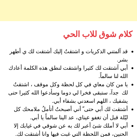
كلام شوق للاب الحي
قد آلمتني الذكريات و اشتقتُ إليك أشتقت لك ي أطهر
بشر.
أبي آشتقت لك كثيرا واشتقت لنطق هذه الكلمة أعادك
الله لنا سالماً.
يا من كان معاي في كل لحظة وكل موقف ، اشتقتُ
لك جدآ، ستبقى فخرا لي دوما وسأدعوا الله كثيرا حتى
يشفيك ، اللهم اسعدني بشفاء أبي.
أشتقت لك أبي حتى ّ أني أصبحتُ أتأملُ ملامحك كل
ليّلة قبل أن تغفو عيناي، عد الينا سالماً يا أبي.
أبي لا أملك شئ أعبر لك به عن شوقي في غيابك إلا
الحنين، فمن اللحظة التي غبت فيها وانا أشتقت لك.