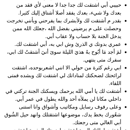
حبيبي أبي اشتقت لك جدا جدا لا معنى لأي فقد من
بعدك ولا شيء، بعدك يفقد أصلا أشتاق إليك كثيرا.
بقدر م أشتقت لك ولأبشرك بما يفرحني وبأنني تخرجت
وحصلت على م يرضيني بفضل الله ،جعلك الله ممن
يدخل الجنة بلا حساب ولا عقاب أبي.
عمري بدونك ي الذرئ وش ابي به، أبي اشتقت لك.
لمٓ أجد مٓا أبُوح بهُ هذيٓ الليلهٓ سوىٓ أنيٓ أشتقتُ لك ابي،
سفرك متى ينتهي.
ابي رغم كثرة من حولي الا انني اشعربوحده، اشتقت
لرائحتك لضحكتك لمناداتك لي اشتقت لك وبشده فمتى
اللقاء.
أشتقت لك يا أمي الله يرحمك ويسكنك الجنة تركتي في
داخلي مكانا لن يملأه أحد والله يطول في عمر أبي.
وعلى رفوف رسايل ومكاتيب وأشواق وانا استنى
شعُورك بخط يدك، موضوعها اشتقتلك وانهد حيل الشُوق
أبي الغالي متى رجعتك.