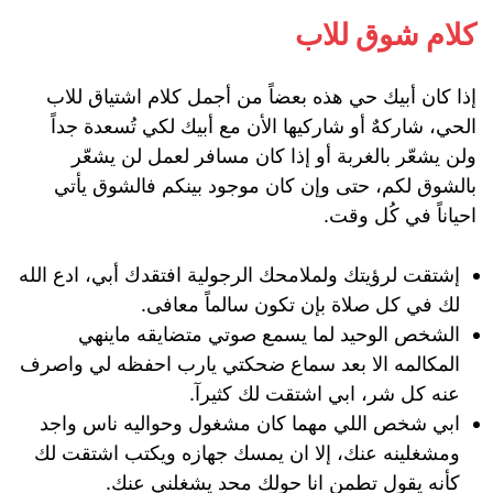
كلام شوق للاب
إذا كان أبيك حي هذه بعضاً من أجمل كلام اشتياق للاب
الحي، شاركهٌ أو شاركيها الأن مع أبيك لكي تُسعدة جداً
ولن يشعّر بالغربة أو إذا كان مسافر لعمل لن يشعّر
بالشوق لكم، حتى وإن كان موجود بينكم فالشوق يأتي
احياناً في كُل وقت.
إشتقت لرؤيتك ولملامحك الرجولية افتقدك أبي، ادع الله
لك في كل صلاة بإن تكون سالماً معافى.
الشخص الوحيد لما يسمع صوتي متضايقه ماينهي
المكالمه الا بعد سماع ضحكتي يارب احفظه لي واصرف
عنه كل شر، ابي اشتقت لك كثيرآ.
ابي شخص اللي مهما كان مشغول وحواليه ناس واجد
ومشغلينه عنك، إلا ان يمسك جهازه ويكتب اشتقت لك
كأنه يقول تطمن انا حولك محد يشغلني عنك.