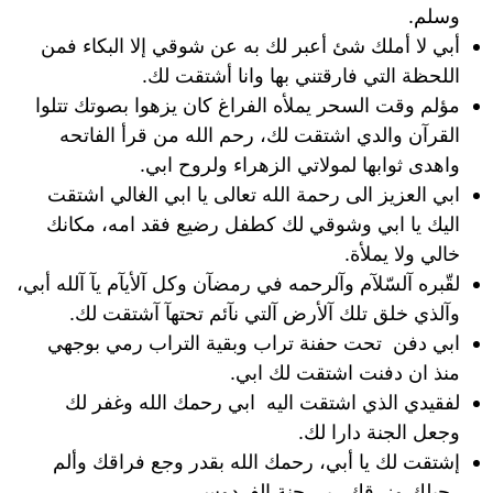
وسلم.
أبي لا أملك شئ أعبر لك به عن شوقي إلا البكاء فمن
اللحظة التي فارقتني بها وانا أشتقت لك.
مؤلم وقت السحر يملأه الفراغ كان يزهوا بصوتك تتلوا
القرآن والدي اشتقت لك، رحم الله من قرأ الفاتحه
واهدى ثوابها لمولاتي الزهراء ولروح ابي.
ابي العزيز الى رحمة الله تعالى يا ابي الغالي اشتقت
اليك يا ابي وشوقي لك كطفل رضيع فقد امه، مكانك
خالي وﻻ يملأة.
لقّبره آلسّلآم وآلرحمه في رمضآن وكل آلأيآم يآ آلله أبي،
وآلذي خلق تلك آلأرض آلتي نآئم تحتهآ آشتقت لك.
ابي دفن تحت حفنة تراب وبقية التراب رمي بوجهي
منذ ان دفنت اشتقت لك ابي.
لفقيدي الذي اشتقت اليه ابي رحمك الله وغفر لك
وجعل الجنة دارا لك.
إشتقت لك يا أبي، رحمك الله بقدر وجع فراقك وألم
رحيلك وزرقك ربي جنة الفردوس.