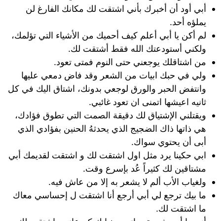
أبي أود أن أخبرك بأني اشتقت لك مكانك الفارغ لن
يملؤه أحد.
لم أكن يا أبي أعلم كيف أحميك من الأشياء التي تؤلمك،
ولكني أستودعتك الله فقط أشتقت لك.
من اشتاقلك يوجعني حتى النوم فمتى تعود.
ولي في حبك ابيات من الشعر وقد فاض دمعي عليها
وانتفض الحبر والورق لوجعي بدونك، اشتاق اليك في كل
ثانيه اعيشها اتمنى ان تعود غائبي.
ويقتلني الإشتياق لك دقيقة الصمت التي تطوق فؤادك،
هي ذاتها ذاك الضجيج الذي يحدثهُ الحنين بفؤادي الذي
أبى أن يحتوي سواك.
ابي حكينا يرد مثل اول اشتقت لك و اشتقت لقديمك أبي
مشتاقين لك كثيراً عُد بإسرع وقت.
ولغياب الأب ألم لا يشعر به إلا من عاش فيه.
ما بيك ترجع لي أبي أرجع أنا اشتقت ل إحساسي معاك
ما اشتقت لك.