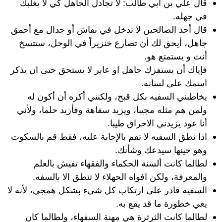
قال علي بن أبي طالب: لا تجادل الجاهل كي لا يغلبك
في جهله.
قال أحد الصالحين لا تدخل في نقاش أو جدال مع أحمق
جاهل، أيحق لك أن تصارع خنزيراً في الوحل، ستتسخ
أنت و يستمتع هو.
فإياك أن يستفزك جاهل او عابر لا يستحق حتى ان يذكر
اسمك على لسانه.
يخاطبني السفيه بكل قبح، ولكنني أكره أن أكون له
ولمن هم مثله مجيبا، ويزيد سفاهة وفأزيد حلما، ولأني
أنا عود يزيدني الاحراق طيبا.
اذا نطق السفيه لا تقم بالإجابة عليه، فقط قم بالسكوت
وهو حينها سيدعك وشأنك.
لطالما كانت ألسنة الحكماء والفقهاء تفيش بالعلم
والمعرفة، ولكن افواه الجهلاء لا تنطق الا بالسفه.
السفيه قادر على ارتكاب كل شيء بشكل همجي، لأنه لا
يعي خطورة ما قد يقع به.
لطالما كانت الثرثرة هي مهنة السفهاء، ولطالما كان