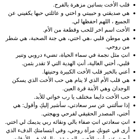
قلب الأخت بساتين مزهرة بالفرح.
هي صديقتي و حبيبتي و اختي و عائلتي حبها يكفيني عن
الجميع ، اللهم احفظها لي.
الأخت اسم اخر للحب وقطعة من الأم.
هي موطن قلبي ،هي اختي، هي جنة الصحبة، هي شطر
من روحي.
انتِ مثل نجمة في سماء الحياة، تضيء دروبي وتنير
قلبي، أختي الغالية، أنتِ الهدية التي لا تقدر بثمن.
أعني بالخير قلب الأخت الكبيرة وحنيتها.
هي قلب الأم الذي لا ينام هي حب الأخت الذي يسكن
الوجدان وهي الأبنة قرة العين.
حب الأخت دايما مختلف يا رب خواتي للأبد.
إذا سألتني عن سر سعادتي، سأشير إليكِ وأقول: هي
أختي، المصدر الحقيقي لفرحي وبهجتي.
انتِ سعادتي انتِ صفاء بالي ونقائه ربي يديمك لي اختي.
أرى في عيونكِ مرآة روحي، وفي ابتسامتكِ الدفء الذي
أبحث عنه. أنتِ الأخت، الصديقة، والملاذ في الأوقات