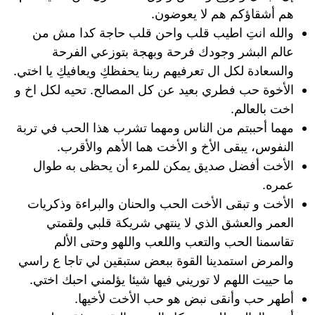
هم أشقاؤكم هم لا يعوضون.
والله انتِ اطيب قلب واحن قلب حاجة كدا مش من
عالم البشر وجودك فرحة وبهجة بتوزعي الفرحة
والسعادة لكل ال تعرفيهم ربنا يحفظكِ ويعافيكِ يا اختي.
الأخوة حب فطري بعيد عن كل المصالح. تحيه لكل اخ و
اخت بالعالم.
مهما أحببتم من الناس ومهما تشرب هذا الحب في تربة
النفوس، يبقى الأخ و الأخت هما الأهم والأقرب.
الأخت أفضل صديق يمكن للمرء أن يحظى به طوال
عمره.
الأخت و تبقى الأخت الحب والحنان والبراءة وذكريات
العمر والعشق الذي لا ينتهي شريكة قلبي ولقمتي
تقاسمنا الحب والتعب واللعب واللهو وحتى الألم
والمرض استمدينا القوة ببعض ستبقين لي تاجا ع راسي
ما حييت اللهم لا توريني فيها شيئا يؤلمني احبك اختي.
أطهر حب وأنقى نبض هو حب الأخت لأخيها.