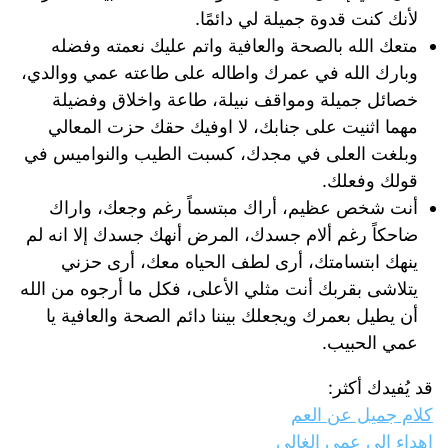
لأنك كنت قدوة جميلة لي دائمًا.
متعك الله بالصحة والعافية واتم عليك نعمته وفضله
وبارك الله في عمرك واطاله على طاعته عمي ووالدي،
خصائل جميلة ومواقف نبيلة، طاعة واخلاق وفضيلة
مهما اثنيت على جنابك، لا اوفيك حقك حزت المعالي
وبلغت العلى في مجدك، كسبت الطيب والنواميس في
قولك وفعلك.
أنت شخص عظيم، أراك مبتسماً رغم وجعك، واراك
ضاحكاً رغم ألام جسدك، المرض أنهك جسدك إلا انه لم
ينهك ابتسامتك، أرى لطف الحياه معك، أرى حزني
يتلاشى بقربك أنت مثلي الأعلى، فكل ما أرجوه من الله
أن يطيل بعمرك ويجعلك بيننا دائم الصحة والعافية يا
عمي الحبيب.
قد يُفيدك أكثر:
كلام جميل عن العم
اهداء الى عمي الغالي