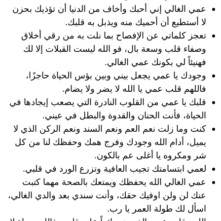
عمي الغالي إني أحبك وأخاف من الدنيا أن تؤذيك بحزن
لا أستطيع أن أحميك منه ويذبل به قلبك.
تعجز كلماتي عن الإفصاح بما نلت به من رقي أخلاق
وصفاء قلب وسعة بال، فو الله ليست القبلات إلا لك
فهنيئاً لي بكونك عمي الغالي.
وجودك يا عمي يجعل بيني وبين بؤس الحياة حاجزًا،
فاللهم قلب عمي يا الله لا يضر ولا يضام.
قلبك يا عمي من القلوب النادرة التي يصعب إيجادها في
الحياة، فأنت الحنان والقدوة والبطل في عيني.
كنت وما زلت نعم العم ونعم السند ونعم الركن الذي لا
يميل، أدام الله وجودك وفرج همك وحفظك لنا من كل
شر ومكروه يا أغلى عم بالكون.
لعمي ابتسامتك تجيب العافية وتزرع الورد في قلبي.
عمي الغالي الله يحفظك ويمتعك بالصحة مهما كتبت
عنك لن ولن اوفيك حقك، وأنت سندي بعد والدي الغالي،
اسأل لك طولة العمر يا رب.