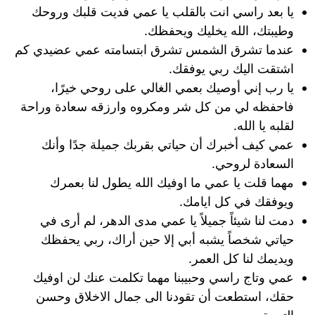
يا بعد راسي انت بالقلب يا عمي فديت قلبك وروحك
وطيبتك، الله يخليك ويحفظك.
عندما تشرق الشمس تشرق ابتسامته عمي عضيدي كم
اشتقت اليك ربي يوفقك.
يا رب إني أوصيك بعمي الغالي على روحي خيرًا،
فاحفظه لي من كل شر ومكروه وارزقه سعادة وراحة
لقلبه يا الله.
عمي كيف أخبرك أن حياتي بقربك جميلة جدًا وأنك
السعادة لروحي.
مهما قلت يا عمي ما اوفيك الله يطول لنا بعمرك
ويوفقك في كل ايامك.
دمت لنا شيئاً جميلاً يا عمي مدى الدهر، لم أرى في
حياتي شخصاً يشبه أبي إلا حين أراك، ربي يحفظك
ويديمك لنا كل العمر.
عمي وتاج راسي وحبيبنا مهما تكلمت عنك لن اوفيك
حقك، استطعت أن تقودنا الى جمال الاخلاق وحسن