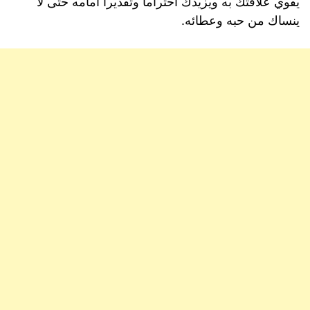
يقوي علاقتك به ويزيدك احتراماً وتقديراً امامه حتى لا
ينساك من حبه وعطائه.