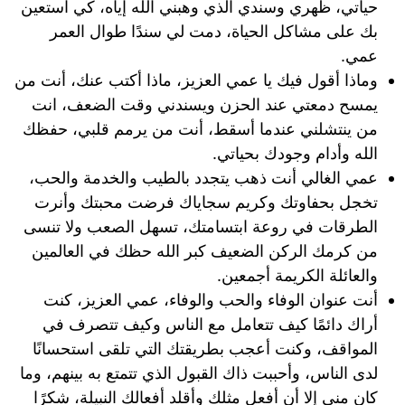
حياتي، ظهري وسندي الذي وهبني الله إياه، كي استعين
بك على مشاكل الحياة، دمت لي سندًا طوال العمر
عمي.
وماذا أقول فيك يا عمي العزيز، ماذا أكتب عنك، أنت من
يمسح دمعتي عند الحزن ويسندني وقت الضعف، انت
من ينتشلني عندما أسقط، أنت من يرمم قلبي، حفظك
الله وأدام وجودك بحياتي.
عمي الغالي أنت ذهب يتجدد بالطيب والخدمة والحب،
تخجل بحفاوتك وكريم سجاياك فرضت محبتك وأنرت
الطرقات في روعة ابتسامتك، تسهل الصعب ولا تنسى
من كرمك الركن الضعيف كبر الله حظك في العالمين
والعائلة الكريمة أجمعين.
أنت عنوان الوفاء والحب والوفاء، عمي العزيز، كنت
أراك دائمًا كيف تتعامل مع الناس وكيف تتصرف في
المواقف، وكنت أعجب بطريقتك التي تلقى استحسانًا
لدى الناس، وأحببت ذاك القبول الذي تتمتع به بينهم، وما
كان مني إلا أن أفعل مثلك وأقلد أفعالك النبيلة، شكرًا