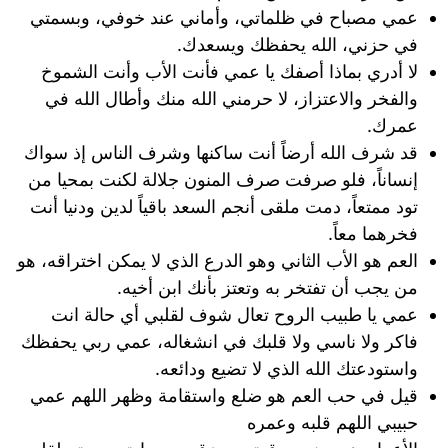
عمي مصباح في ظلماتي، وأماني عند خوفي، وبسمتي
في حزني، الله يحفظك ويسعدك.
لا أدري بماذا أصفك يا عمي فأنت الأب وأنت الشموخ
والفخر والاعتزاز، لا حرمني الله منك وأطال الله في
عمرك.
قد شرف الله أرضاً أنت ساكنها وشرف الناس إذ سواك
إنساناً، فلو صرفت صرف المنون جلالة لكنت بمحيا من
تود ممتعاً، دمت ملقى أنجم السعد باقياً لدين ودنيا أنت
فخرهما معاً.
العم هو الأب الثاني وهو الدرع الذي لا يمكن اختراقه، هو
من يجب أن تفتخر به وتعتز بأنك ابن أخيه.
عمي يا طبيب الروح تعال شوف لقلبي أي حالة انت
فاكر ولا ناسي ولا قلبك في انشغاله، عمي ربي يحفظك
واستودعتك الله الذي لا تضيع ودائعه.
قيل في حب العم هو ضلع واستقامة وظهر اللهم عمي
حبيبي اللهم قلبه وعمره