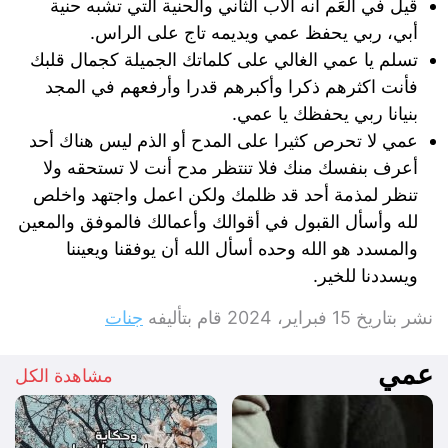
قيل في العَم أنه الأب الثاني والحنية التي تشبه حنية
أبي، ربي يحفظ عمي ويديمه تاج على الراس.
تسلم يا عمي الغالي على كلماتك الجميلة كجمال قلبك
فأنت اكثرهم ذكرا وأكبرهم قدرا وأرفعهم في المجد
بنيانا ربي يحفظك يا عمي.
عمي لا تحرص كثيرا على المدح أو الذم ليس هناك أحد
أعرف بنفسك منك فلا تنتظر مدح أنت لا تستحقه ولا
تنظر لمذمة أحد قد ظلمك ولكن اعمل واجتهد واخلص
لله وأسأل القبول في أقوالك وأعمالك فالموفق والمعين
والمسدد هو الله وحده أسأل الله أن يوفقنا ويعيننا
ويسددنا للخير.
نشر بتاريخ
15 فبراير، 2024
قام بتأليفه
جنات
عمي
مشاهدة الكل