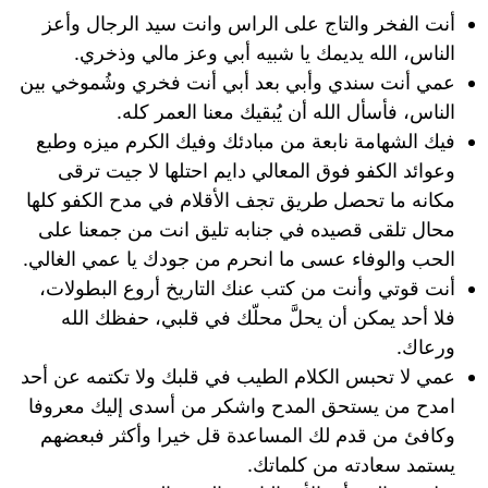
أنت الفخر والتاج على الراس وانت سيد الرجال وأعز
الناس، الله يديمك يا شبيه أبي وعز مالي وذخري.
عمي أنت سندي وأبي بعد أبي أنت فخري وشُموخي بين
الناس، فأسأل الله أن يُبقيك معنا العمر كله.
فيك الشهامة نابعة من مبادئك وفيك الكرم ميزه وطبع
وعوائد الكفو فوق المعالي دايم احتلها لا جيت ترقى
مكانه ما تحصل طريق تجف الأقلام في مدح الكفو كلها
محال تلقى قصيده في جنابه تليق انت من جمعنا على
الحب والوفاء عسى ما انحرم من جودك يا عمي الغالي.
أنت قوتي وأنت من كتب عنك التاريخ أروع البطولات،
فلا أحد يمكن أن يحلَّ محلّك في قلبي، حفظك الله
ورعاك.
عمي لا تحبس الكلام الطيب في قلبك ولا تكتمه عن أحد
امدح من يستحق المدح واشكر من أسدى إليك معروفا
وكافئ من قدم لك المساعدة قل خيرا وأكثر فبعضهم
يستمد سعادته من كلماتك.