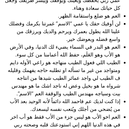
عمي ربي يحفظك ويعينك ويوفقك وييسر طريقك وجعل
كل حياتك سعادة وهناء.
العم هو ضلع واستقامة الظهر.
لن أوفيك حقك يا عمي “الاسم” غمرتنا بكرمك وفضلك
علينا الله يطول بعمرك ويرحم والديك ويرزقك من
واسع فضله ويعوضك خير.
العم هو البدر في السماء يضيء لك الدنيا، وفي الأرض
هو الأب وهو العَلَم، حفظ الله أعمامنا من كل سوء.
الطيب اللي فعول الطيب منهاجه هو راعي الأوله دايم
ومتواجد من غير ما تسأله او تطلبه حاجه يفهمك وقليله
ف الطيب لي واجد عمائر الطيب شيدها من انتاجه
شرواه ما هو بخيل وعض له ناجد اشك ما هو مهندس
بيت وسياجه مهندس الطيب والوقفة العم “الاسم”.
إذا كنت لديك عم فاحمد الله دائماً لأنه الوحيد بعد الأب
من يُضحي من أجلك ويُتعب نفسه ليسعدك.
العم اخو الأب هو ليس جزء من الأب فقط هو أب اخر
في هذه الدنيا اللهم إني استودعتك قلبه وصحته ربي