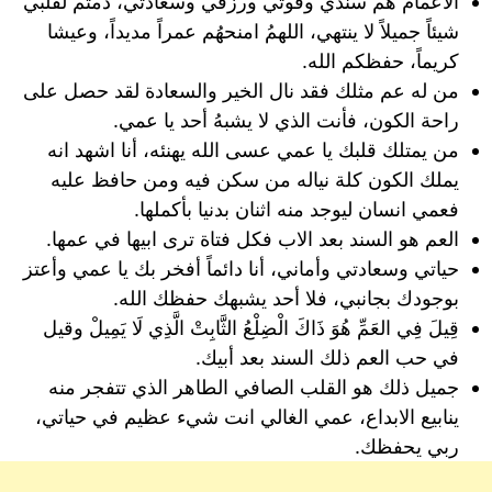
الأعمام هم سندي وقوتي ورزقي وسعادتي، دمتم لقلبي
شيئاً جميلاً لا ينتهي، اللهمُ امنحهُم عمراً مديداً، وعيشا
كريماً، حفظكم الله.
من له عم مثلك فقد نال الخير والسعادة لقد حصل على
راحة الكون، فأنت الذي لا يشبهُ أحد يا عمي.
من يمتلك قلبك يا عمي عسى الله يهنئه، أنا اشهد انه
يملك الكون كلة نياله من سكن فيه ومن حافظ عليه
فعمي انسان ليوجد منه اثنان بدنيا بأكملها.
العم هو السند بعد الاب فكل فتاة ترى ابيها في عمها.
حياتي وسعادتي وأماني، أنا دائماً أفخر بك يا عمي وأعتز
بوجودك بجانبي، فلا أحد يشبهك حفظك الله.
قِيلَ فِي العَمِّ هُوَ ذَاكَ الْضِلْعُ الثَّابِتْ الَّذِي لَا يَمِيلْ وقيل
في حب العم ذلك السند بعد أبيك.
جميل ذلك هو القلب الصافي الطاهر الذي تتفجر منه
ينابيع الابداع، عمي الغالي انت شيء عظيم في حياتي،
ربي يحفظك.