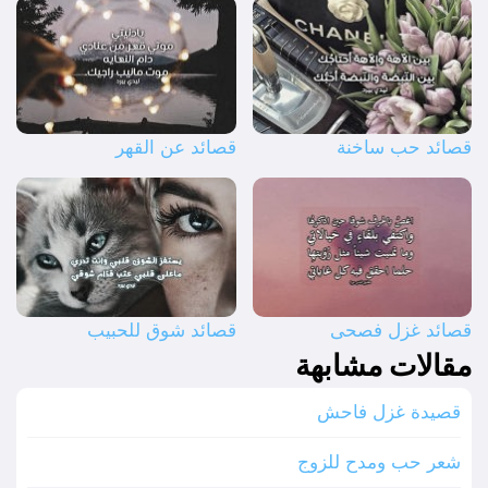
قصائد حب ساخنة
قصائد عن القهر
قصائد غزل فصحى
قصائد شوق للحبيب
مقالات مشابهة
قصيدة غزل فاحش
شعر حب ومدح للزوج