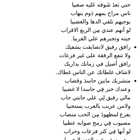
حتي بَعدَ شَوفه عَليه صعبيا
ناس مراح يمهم دَوم ينهاب
بوجيهم تلقي الدها والغضبيا
لو أنهم عندي مِن الربع الاقراب
جيته وتجبرهم علي القربيا.
رافق رفيق لاتضايقت يشفيك
ولا تنفع الرفقة على غير فزعات
رافق أصيل في زمانك يداريك
لاشاف غلطاتك عن الناس غطاك.
متشربك مابين حاسدَ وقضاب
وعندك خبر فِي حاسدا لا غضبيا
مالي رفيق لِي علي جابتي جاب
ولامن عريب بالعرب يستجبيا
يفزع لمظهودَ مِن الحب منصاب
مصيوب فِي رمح صوابه عطبيا
لو أنها فِي كثر فزعات وحراب
ربعي سقم عين العدو لا حربيا