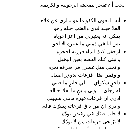
يجب أن تفخر بصحبته الرجولية والكريمة.
أنت الخوي الكفو ما هو بداري عن غلاه
الغلا حبله قوي والعتب حبله رخو
يمكن انه يعتبرني من اعز اخوياه
بس انا في ذمتي ما عتبره الا اخو
ارجفي كنك الماء فززته احجره
واثبتي كنك الفضه بعين البخيل
وانحني مثل غصن ٍ في طرفه ثمره
واوقفي مثل فزعات بدوي ٍ اصيل.
ذاخرٍ شكواي . . للي خابرٍ ما فيني
له رجاي . . ولي يدينٍ ما تفك حباله
ادري ان فزعات غيره ماهي بتنجيني
وادري ان من ذاق فزعاته يسرّك فاله.
لا خاب ظنّك في رفيقن تودّه
لا ترّتجي فزعات من لا يودّك