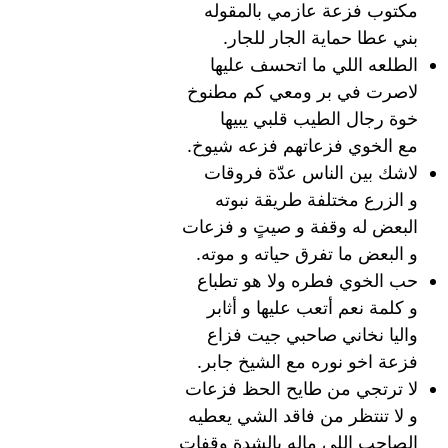
مكتوب فزعة عازمي بالمقوله
بني عطا حماية الجار للجار.
الطلعه اللي ما اتحسف عليها
لاصرت في بر ومعي كم مطنوخ
خوة رجال الطيب قلبي يبيها
مع الخوي فزعاتهم فزعه شيوخ.
لاشك بين الناس عدّة فروقات
و الزرع مختلفة طريقة نبوته
البعض له وقفة و صيتٍ و فزعات
و البعض ما تفرق حياته و موته.
حب الخوي فطره ولا هو تطباع
و كلمة نعم أتعب عليها و أثابر
واليا نخاني صاحبي جيت فزاع
فزعة اخو نوره مع الشيخ جابر.
لا ترتجي من طايح الحظ فزعات
و لا تنتظر من فاقد الشي يعطيه
الصاحب اللي ماله بالشدة وقفات