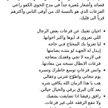
قصائد وأشعار مُعبرة جداً في مدح الخوي الكفو راعي
الفزعات الذي هو بالنسبة لك من أوفى الناس وأكثرهم
قرباً الى قلبك.
احيان تغنيك عن فزعات بعض الرجال
اللي تعزوى فـ ابوها واكبر اخوانها.
ليا تعزوا بك المحتاج فـي حاجه
إبـذل له الجهـد لو منتـه بضامنها
في لازمه لا تجي وقفتـك منعاجه
فزعات الابطال نسخه من معادنها.
وانس فزعاتٍ توسع خاطرك وتسره
يوم تنخاني واطوّح غترتي وعقالي
هب يا هذا الزمان الله يكافي شره
بعد كان البرق برقي والخيال خيالي.
رافق رفيقنا اذا تضايقت يشفيك
ولا تنفع الرفقه على غير فزعات.