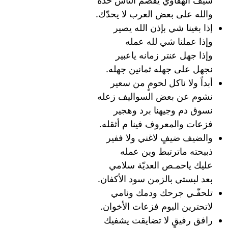
سيف الهقاوي يقّصم الناس حدّه
والله على بعض العرب لا يحدّك.
إذا بغينا شي بإذن الله يصير
وإذا عملنا شي لله عمله
وإذا جهل عنتر زمانه ياعبير
نجهل على جهله ثمانين جهله.
أبداً ولا ناكل لحومٍ من سعير
نشوم عن بعض السواليف زعله
نسوق دم وجيهنا برد وهجير
فزعات والمعروف فينا م أثقله.
والضيف ضيفٍ لاغني ولا ففير
ذبيحته ماترتبط وين عمله
عليك ياحمـص العديّة سلامي
بعد لبستي بالزمن سود الأكفان.
تلحفّـي جرحك ودمك ونامي
لاتحترين اليوم فزعات الأخوان.
رافق رفيقٍ لا تضايقت يشفيك