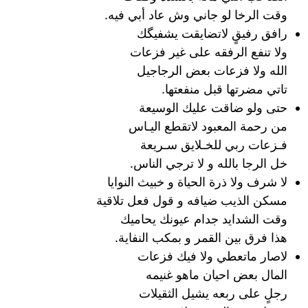
وقت الرخا لو جاني وش عاد أبي فيه.
رافق رفيقٍ لاتضايقت يشفيگك
ولا تنفع الرفقه على غير فزعات
الله ولا فزعات بعض الرجاجيل
تاتي مضرتها قبل منفعتها.
حتى ولو ضاقت عليك الوسيعة
من رحمة المعبود لاتقطع اليـاس
فـزعات ربي للخـلايق سـريعة
خل الرجا بالله و لا ترجي الناس.
لا شرف ولا ذرة الحياة و خبيث النوايا
مسكن الذيب ضيافه و قول فعل تلاقية
وقت الشدايد جدام عيونك يحاميك
هذا فرق بين القمر و بمكب النفاية.
لاصار ماتعطي ولا فيك فزعات
المال بعض احيان ماهو غنيمه
رجلٍ على ربعه يشيل الثقيلات