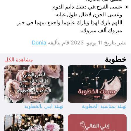
عسى الفرح في دنيتك دايم الدوم
وعسى الحزن لاطال طول غيابه
اللهم بارك لهما وبارك عليهما واجمع بينهما في خير
مبروك ألف مبروك.
نشر بتاريخ
11 يونيو، 2023
قام بتأليفه
Donia
خطوبة
مشاهدة الكل
تهنئة بمناسبة الخطوبة
تهنئة ابني بالخطوبة