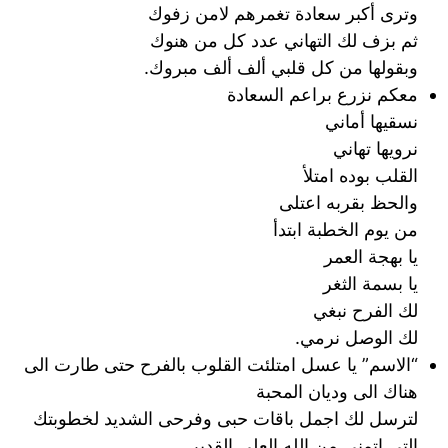
وترى أكبر سعادة تغمرهم لامن زفوك
ثم بزف لك التهاني عدد كل من هنوك
وبقولها من كل قلبي ألف ألف مبروك.
معكم نزرع براعم السعادة
نسقيها أماني
نرويها تهاني
القلب بوده امتلأ
والحظ بقربه اعتلى
من يوم الخطبة ابتدأ
يا بهجة العمر
يا بسمة الثغر
لك الفرح نبغي
لك الوصل نرمي.
“الاسم” يا عسل امتلئت القلوب بالفرح حتى طارت الى
هناك الى وديان المحبة
لترسل لك اجمل باقات حبى وفرحى الشديد لخطوبتك
التى اتمنى من الله العلى القدير