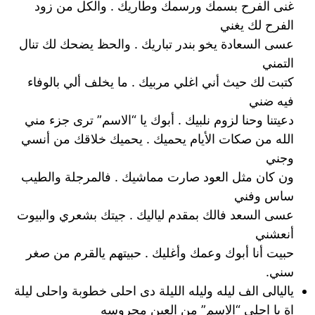
غنى الفرح بسمك ورسمك وطاريك . والكل من زود
الفرح لك يغني
عسى السعادة يخو بندر تباريك . والحظ يضحك لك تنال
التمني
كتبت لك حيث أني اغلي مربيك . ما يخلف ألي بالوفاء
فيه ضني
دعيتنا وحنا لزوم نلبيك . أبوك يا “الاسم” ترى جزء مني
الله من صكات الأيام يحميك . يحميك خلاقك من أنسي
وجني
ون كان مثل العود صارت مماشيك . فالمرجلة والطيب
ساس وفني
عسى السعد فالك بمقدم لياليك . جيتك بشعري والبيوت
أنعشني
حبيت أنا أبوك وعمك وأغليك . حبيتهم يالقرم من صغر
سني.
ياليالى الف ليله وليله الليلة دى احلى خطوبة واحلى ليلة
اة يا احلى “الاسم” من العين محروسه