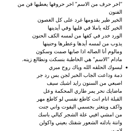
“اخر حرف من الاسم” اخر حروفها يعطيها فن من
الفنون
الخير طير بقدومها غرد على كل الغصون
الخير كله ياملا في قلبها وفي أيدينها
الورد خدر في كفها من لمسه الكف الحنون
يذوب من لمسه أيدها وعطرها وحنينها
ومالوم أنا الصاله اذا صابها صمت وسكون
مادام “الاسم” هي الخاطبة بنسكت ونطالع زينه.
لبسوك الحلقه الله وياك روح مبري
ذمة وداعت الجاب الخبر لجن بس رد جر
اصبعي من السنون رايد اشبك سيف
ماضايك نحر يمر طاري المحكمة وعل
القبلة انام انت كاطع نفسي لو كاطع مهر
واكف ويتعثر بجسمي اليفوت واني جنت
من امشي افيي علة الشجر كبالي باسك
وانتة بادلته الشعور شفتك بعيني واكولن
ﻻصور.