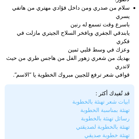
ﺳﻼﻡ ﻣﻦ ﺻﺪﺭﻱ ﻭﻣﻦ ﺩﺍﺧﻞ ﻓﺆﺍﺩﻱ ﻣﻬﺘﺮﻱ ﻣﻦ ﻫﺎﺗﻔﻲ
ﻳﺴﺮﻱ
ﺑﺎﺳﺮﻉ ﻭﻗﺖ ﺗﺴﻤﻊ ﻟﻪ ﺭﻧﻴﻦ
ﻳﺎﺑﻨﺪﻗﻲ ﺍﻟﺠﻔﺮﻱ ﻭﻳﺎفخر السلاح ﺍﻟﺠﻴﺘﺮﻱ ﻣﺎﺯﻟﺖ ﻓﻲ
ﻓﻜﺮي
ﻭﻋﺰﻙ ﻓﻲ ﻭﺳﻂ ﻗﻠﺒﻲ ﺛﻤﻴﻦ
ﺑﻬﺪﻳﻚ ﻣﻦ ﺷﻌﺮﻱ ﺯﻫﻮﺭ ﺍﻟﻔﻞ ﻣﻦ ﻫﺎﺟﺲ ﻃﺮﻱ ﻣﻦ ﺣﻴﺚ
ﻻﺗﺪﺭﻱ
ﻗﻮﺍﻓﻲ ﺷﻌﺮ ﺗﺮﻓﻊ ﻟﻠﺠﺒﻴﻦ مبروك الخطوية يا “الاسم”.
قد تُفيدك أكثر :
ابيات شعر تهنئة بالخطوبة
تهنئة بمناسبة الخطوبة
رسائل تهنئة بالخطوبة
تهنئة بالخطوبة لصديقتي
تهنئة خطوبة صديقي