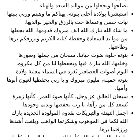
يصلحها ويجعلها من مواليد السعد والهناء.
استبشرنا بولادة أحلى بنوته، يهناكم ما وهبتم وربي ينبتها
نبات حسن وعساها جت بالرزق والخير لوالديها.
ما شاء الله تبارك الله الف مبروك قدومها، الله يجعلها
من مواليد السعادة وحفظة كتابه الكريم ويرزقكم برها
وطاعتها.
بنوته حلوة ضوت حياتنا، سبحان من جملها وصورها
وخلقها، الله يبارك فيها ويحفظها لنا من كل مكروه.
اليوم أصوات العصافير تُغرد في السماء معلنة ولادة
بنوته جميلة، مليون مبروك و يا ربي يحفظها لعيون أبوها
وأمها.
سبحان الخالق عز وجل، كأنها ضوء القمر، كأنها زهرة
تُسعد كل من رآها، يا رب يحفظها ويديم وجودها.
اجمل التهنئة والتبريكات بقدوم المولودة الجديدة بارك
الله لكما في الموهوب وشكرتما الواهب وبلغت أشدها
ورزقتما برها.