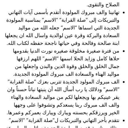
الصلاح والتقوى.
تهانينا والف مبروك المولودة أتقدم بأسمى آيات التهاني
والتبريكات إلى “صلة القرابة” “الاسم” بمناسبة المولودة
الجديدة التي اسماها “الاسم” جعله الله من مواليد
السعادة والبركة وقرة عين لوالدية واسال الله ان يجعلها
ابنة صالحة وفالحة وفي حياتها ناجحة حفظه لكتاب الله.
من فترة صغيرة مخلوقة صغيره نورت الدنيا بقدومها
حلاها كامل وزايد الحلا اسمها “الاسم” اللهم ارزقها
جمال الخلق والخلق وقوة الدين والبدن واجعلها من
مواليد الهناء والسعادة الف مبروك المولودة الجديدة.
الف مبروك المولود الجديدة تتربى بعزك “صلة القرابة”
“الاسم” ودلالك يا رب أسأل الله أن ينبتها نباتاً حسناً وان
يقر عينيكم بها ويجعلها لكم من مواليد السعادة والهناء
والف الف مبروك ربنا يسعدكم وتشوفوا على وجهها
الخير ويرزقكم بحسنته ويبارك ويبارك بعمركم وعمرها.
نتقدم بأحر التهاني والتبريكات ل”صلة القرابة” “الاسم”
وذلك بمناسبة قدوم المولودة الجديدة سائلين المولى عز