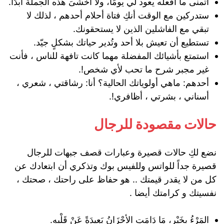
أتمنى ما أفعله يعود لي يومًا، ولا أخشىَ هذه الجملة أبدًا.
ستدركين مع الوقت أنكِ فتاة أحلام أحدهم ، لذلك لا
تبقي مع الفاشلين الذين لا يستحقونك.
تستطيع أن تعيش بلا أحد وتُدير حياتك بشكلٍ جيّد.
استمتع بأشيائك المفضلة مهما كانت تافهة للناس ، فأنت
غير مجبر شرح ما تحب لأي شخص!.
أحدهم: ماهي أولوياتك الحالية؟ أنا: رشاقتي ، شعري ،
أسناني ، بشرتي ، أظافري!.
حالات مقصودة للرجال
نضع لكِ حالات قصيرة وعبارات قصف جبهات للرجال
قصيرة جداً للواتس وللفيس بوك وتذكري أن ابتعادك عن
كل من لا يقدر قيمتك .. هو حفاظ على راحتك ، صحتك ،
نفسيتك و كرامتك أيضا .
المَرْءُ بِخَيْرٍ، مَا دَامَتِ الأحْزَانُ بَعِيدَةً عَنْ قَلْبِهِ.