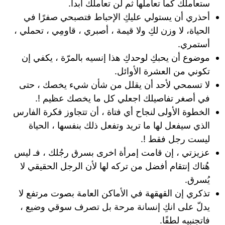
ستعاملك كما تعاملها ثم لن تعاملك ابداً.
أحذري أن يستولي عليكِ الإحباط فتصبحي صفرًا في
الحياة، لا وزن لكِ ولا قيمة ، أصبري ، قاومِي ، تحملي ،
أستمري.
موضوع أن يحبكِ لوحدكِ هذا إنسيه بالمرّة ، يكفي إن
تكوني من العشرة الأوائل.
لا تسمحي لأحد أن يقلل من شأن شيء يخصك ، حتى
في أصغر تفاصيلك اجعلي كل ما يخصك عظيم !.
الخطوة الأولى لنجاح أي فتاة ، أن تتجاوز فكرة الفارس
الذي سيفعل لها ما تريد وتفعل ذلك بنفسها ، الحياة
ليست رجل فقط !.
عزيزتي ، إن قامت إمرأة اخرى بسرق رجُلك ، فـ ليس
هُناك إنتقام أفضل من تركه لها لأن الرجل الحقيقي لا
يُسرق.
تذكري إن القهقهة في الأماكن العامة بصوت مرتفع لا
يدلّ على انكِ إنسانة مرحة بل تصرف سوقي وضيع ،
فاتجنبيه لطفًا.