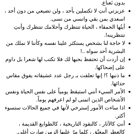
بدون نَعناع.
عزيزتي أنتِ لا تكتملين بأحد ، ولن تضيعي من دون أحد ،
اسعدي بمن بقي وانسي من نسى.
أيتُها الحمقاء ، الحياة تنتظرك وأحلامك تنتظرك وأنتِ
تنتظرينه!.
لا حاجة لنا بشخص يستكثر علينا نفسه وكأننا لا نملك من
البشرية أحد سواه ..!
إن أردت أن تحتفظ بحبها لك فلا تكتب لها شعرا بل داوم
على إضحاكها.
ما ذنبها ؟! إنها تعلقت بـ رجل عدد عشيقاته يفوق مقاس
حذائها.
الأمر السيء أنني استيقظ يومياً على نفس الحياة ونفس
الأشخاص الذين اتمنى لو لم اعرفهم يوماً.
اذا ساءت الأمور إسترخي لأنها في جميع الحالات ستسوء
أكثر.
أنتِ كالآثار ، كالنقود التاريخية ، كالطوابع القديمة ،
كالعطر المعتّق ، كلما مرّ عليها الزمن صارت أغلى.