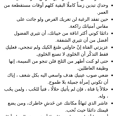
وحدكِ تبدين زمناً كاملًا البقية كلهم أوقات مستقطعة من
العمر.
حين تفقد الرغبة لن تغريك الفرص ولو جائت على
مقاس أمنياتك راكعة.
دائمًا كوني أكثر اناقة من خيباتك، أن تثيري الفضول
أفضل من أن تثيري الشفقة.
عزيزتي الفتاة إنْ حاولتي صُنعَ الكيك ولم تنجحي، فعليكِ
فقط التذكُر أن الحَلوى لا تصنع الحَلوى.
حتى لو كنت أطهر من الثلج فلن تنجو من النميمة، إنها
وظيفة العاطلين.
ضعي صوب عينيكِ هدف واسعي اليه بكل شغف ، إياك
أن تكوني إمرأة جميلة بلا طموح.
حلالاً يا فتاة ، فإن لم يأتيكِ حلالًا ، فتباً للحُب ، ولمن يحُب
، وله.
عاشر الذي تَنهاهُّ مكانتك عن خَدشِ خاطرك، ومن يضع
قيمتك دائمًا حيث تُحب.