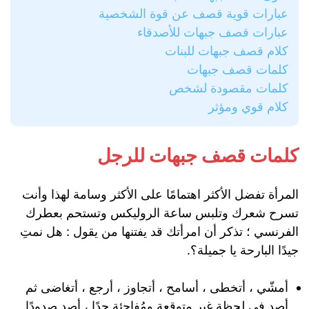
عبارات قوية قصف عن قوة الشخصية
عبارات قصف جبهات للأصدقاء
كلام قصف جبهات للبنات
كلمات قصف جبهات
كلمات مقصودة لشخص
كلام قوي ومؤثر
كلمات قصف جبهات للرجل
المرأة تفضل الأكثر اهتمامًا على الأكثر وسامة لهذا وأنت
تسرح شعرك وتلبس ساعة الروليكس وتستحم بعطرك
الفرنسي ؛ تذكر أن امرأتك قد يفتنها من يقول : هل نمتِ
جيدًا البارحة يا جميلة؟.
‏أمشّي ، أتخطى ، أسامح ، أتجاوز ، أرجع ، أتغاضى ثم
أصد في لحظة غير متوقعة ومُفاجئة جدًا ، أصد صدودًا