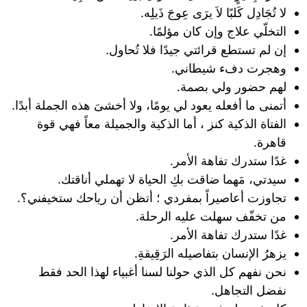
لا تُجَادِل كَلبًا لاَ يرَى عِوجَ ذَيلِه.
التخلّي علاج وإن كان مؤلمًا.
إن لم تستطع قرائتي جيدًا فلا تُحاول.
وهجرت دفء شيطاني.
لهم حضور ولي بصمة.
أتمنى ما أفعله يعود لي يومًا، ولا أخشىَ هذه الجملة أبدًا.
الفتاة الذكية كنز ، أما الذكية والجميلة معاً فهي قوة
قاهرة.
غدًا ستدرك تفاهة الأمر.
سيدتي، مَهما ضاقت بكِ الحياة لا تهملي أناقتك.
تجاوزت أعاصيراً بمفردي ؛ أتظن أن رياحك ستخيفني؟.
من تخفّف سهلت عليه الرحلة.
غدًا ستدرك تفاهة الأمر.
يزهرُ الإنسان بتفاصيله الرَقِيقةِ.
نحن نفهم كل الذي حولنا لسنا أغبياء لهذا الحد فقط
نفضل التجاهل.