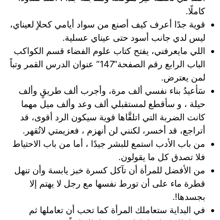
كاملًا.
قوية جدًا أعرف كيف أصنع من سواد أيامي كحلاٍ لعيناي،
ليس لدي جانب أسود حتى عيناي عسلية.
اللي مايعرفني، يفتح كتاب علوم الفضاء قسم الكواكب
الباب الرابع رقم الصفحة”147” عنوان الدرس القمر وتباً
لمن يعترض.
‏سَأعيدُ بناء نفسي ألف مرة، وأجرب ألف طريقٍ وألف
حيلة ، و سأقطع لمستقبلي ألف وعد وألف ميل مهما
كانت الضربة التي اتلقَّاها قوية سيكون الرد أقوى، قد
أتراجع، قد أخسر، لكنني لن أنهزم ، فعزيمتي لاتُقهر.
من باب الأدب استمع للبشر جيدًا ، أما من باب الاحتياط
فلا تصدق كل ما يقولون.
من الأفضل للمرأة أن تآكل كسرة خبز يابسة وأن تنهل
قطرة ماء على أن تورط نفسها مع رجل لا يهتم إلا
بجسدها!.
في البداية ستعاملك المرأة كما تحب أن تعاملها ثم