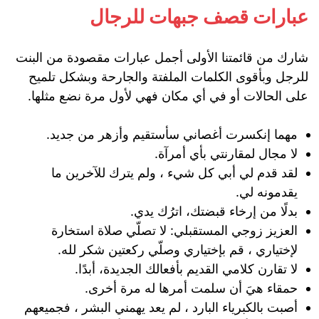
عبارات قصف جبهات للرجال
شارك من قائمتنا الأولى أجمل عبارات مقصودة من البنت
للرجل وبأقوى الكلمات الملفتة والجارحة وبشكل تلميح
على الحالات أو في أي مكان فهي لأول مرة نضع مثلها.
مهما إنكسرت أغصاني سأستقيم وأزهر من جديد.
لا مجال لمقارنتي بأي أمرآة.
لقد قدم لي أبي كل شيء ، ولم يترك للآخرين ما
يقدمونه لي.
بدلًا من إرخاء قبضتك، اترُك يدي.
العزيز زوجي المستقبلي: لا تصلّي صلاة استخارة
لإختياري ، قم بإختياري وصلّي ركعتين شكر لله.
لا تقارن كلامي القديم بأفعالك الجديدة، أبدًا.
حمقاء هيَ أن سلمت أمرها له مرة أخرى.
أصبت بالكبرياء البارد ، لم يعد يهمني البشر ، فجميعهم