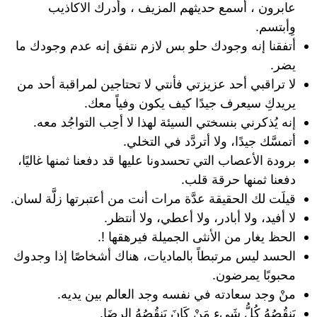
عابرون ، أسمع حديثهم المزيف ، وأدرك الاكاذيب
وِأبتسم.
أتفقنا إنه وجودك حلو بس لازم نتفق إنه عدم وجودك ما
يضر.
لا تراقبي أحد عزيزتي فأنتي لا تحتاجين لمراقبة أحد من
يريدكِ سيعرف جيدًا كيف يكون وفياً معك.
إنه يُذكرني بنسختي السيئة لهذا لا أحِب التواجُد معه.
أتمسَّك جيدًا، ولا أتردَّد في التخلي.
برودة الأعصاب التي تحسدونا عليها قد دفعنا ثمنها غاليًا،
دفعنا ثمنها حرقة قلب.
قيلَت لك الحقيقة عدَّة مرات أنت من أعتبرتها زلَّة لسان.
لا أفيد، ولا أبادر، ولا أعطي، ولا أنتظر.
الحظ يغار من الأنثى الجميلة فيرهقها !.
الحسد ليس مرتبطاً بالماديات، هناك أشخاصًا إذا وجدوك
محبوبًا يمرضون.
منْ وجد سعادته في نفسه وجد العالم بين يديه.
يَنقُصُهُ كُلُّ شَيءٍ مَنْ كَانَ يَنقُصُهُ الرِضَا.