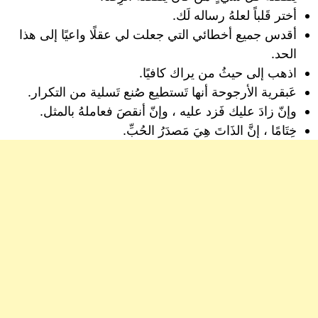
أختر قَلباً لعلهُ رساله لَك.
أقدس جميع أخطائي التي جعلت لي عقلًا واعيًا إلى هذا
الحد.
اذهب إلى حيثُ من يراك كافيًا.
عَبقرية الأرجوحة أنها تَستطيع صُنع تَسلية من التكرار.
وإنّ زادَ عليك فَزد عليه ، وإنّ أنقصَ فعاملهُ بالمثل.
خِتَامًا ، إنَّ الذَاتَ هِيَ مَصدَرُ الحُبِّ.