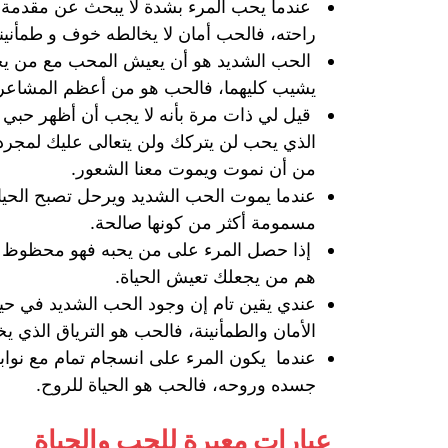
‏ عندما يحب المرء بشدة لا يبحث عن مقدمة ي
راحته، فالحب أمان لا يخالطه خوف و طمأنينة
الحب الشديد هو أن يعيش المحب مع من يحبه ا
يشيب كليهما، فالحب هو من أعظم المشاعر و
قيل لي ذات مرة بأنه لا يجب أن أظهر حبي 
الذي يحب لن يتركك ولن يتعالى عليك لمجرد 
من أن نموت ويموت معنا الشعور.
عندما يموت الحب الشديد ويرحل تصبح الحياة 
مسمومة أكثر من كونها صالحة.
إذا حصل المرء على من يحبه فهو محظوظ جدً
هم من يجعلك تعيش الحياة.
عندي يقين تام إن وجود الحب الشديد في حياة 
الأمان والطمأنينة، فالحب هو الترياق الذي ي
عندما يكون المرء على انسجام تمام مع نواب
جسده وروحه، فالحب هو الحياة للروح.
عبارات معبرة للحب والحياة