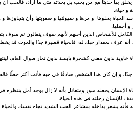
خلق بها حديثًا مع من يحب بل يحدثه متى ما أراد، فالحب أن 
 و حياة.
لحياة بحلوها و مرها و سهولتها و صعوبتها وأن يتجاوزها و ه
 أجملها.
الكامل للأشخاص الذين أحبهم لأنهم سوف يتعالون ثم سوف يت
أنه عرف بمقدار حبك له، فالحياة قصيرة جدًا والموت قد يخط
خاوية بدون معنى كشجرة يابسة بدون ثمار طوال العام، لينتهي 
ا، و إن كان هذا الشخص صادقًا في حبه فأنت أكثر حظًا فالح
الإنسان يجعله منور ومتفائل بأنه لا زال يوجد أمل ينتظره في 
خفف للإنسان رحلته في هذه الحياة.
ه فأنه يشعر بداخله بمشاعر الحب الشديد تجاه نفسك والحياة و