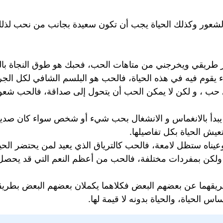
 الشعور وكذلك الحياة يجب أن تكون سعيدة بجانب من نحب لذل
ير طريقي ويخرجني من متاهات الحب، فحبك هو طوق النجاة بال
وم فيه في هذه الحياة، فالحب هو البلسم الشافي لكل الجروح
 حب ، و لكن لا يمكن الحب أن يتحول إلى صداقة، فالحب شعور
بدأ بالانغماس و الانشغال بحب شيء أو شخص سواء كان صديقًا أ
عيش الحياة بكل تفاصيلها.
اه ستظل لامعة، فالحب كالترياق الذي يعيد لمن يحتضر الحياة،
 ولكن بمفردات مختلفة، فالحب من أعظم النعم التي قد يحصل 
ريقهما عن بعضهم البعض فكلاهما يكملان بعضهم البعض بطريقة 
س الحياة، والحياة بدونه لا قيمة لها.