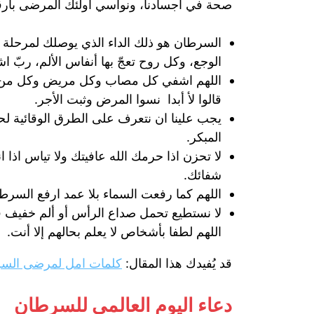
صحة في أجسادنا، ونواسي أولئك المرضى بأرق
السرطان هو ذلك الداء الذي يوصلك لمرحلة 
الوجع، وكل روح تعجّ بها أنفاس الألم، ربّ 
اللهم اشفي كل مصاب وكل مريض وكل من به 
قالوا لأ أبدا نسوا المرض وثبت الأجر.
يجب علينا ان نتعرف على الطرق الوقائية لحما
المبكر.
لا تحزن اذا حرمك الله عافيتك ولا تياس اذ
شفائك.
اللهم كما رفعت السماء بلا عمد ارفع السرط
لا نستطيع تحمل صداع الرأس أو ألم خفيف فما
اللهم لطفا بأشخاص لا يعلم بحالهم إلا أنت.
قد يُفيدك هذا المقال:
كلمات امل لمرضى الس
دعاء اليوم العالمي للسرطان