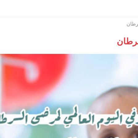
التخطي
إلى
المحتوى
رطان
سرطان