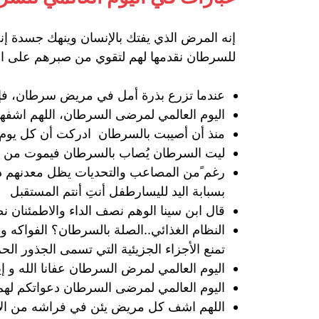
إنه المرض الذي يفتك بالإنسان وينهك جسدة إ
للسرطان نقدمها لهم لتقوي من صبرهم على ا
عندما تزرع بذرة أمل في مريض سرطان، فإنك
اليوم العالمي لمرضى السرطان، اللهم اشف
منذ أن أصيبت بالسرطان ادركت أن كل يوم 
ليت السرطان يُصاب بالسرطان فيموت من 
رغم ًمن المصاعب والتحديات يظل معدنهم ذهب
بسبابة اليد لليسارطفل أنتِ أنتم المستقبل
قال ابن سينا الوهم نصف الداء والاطمئنان ن
النظام الغذائي..الصلة بالسرطان؟ الفواكه و
تمنع الأجزاء الجزيئية التي تسمى الجذور ال
اليوم العالمي لمرض السرطان عفانا الله و 
اليوم العالمي لمرضى السرطان دعواتكم لهم 
اللهم اشف كل مريض يئن في فراشه من الألم