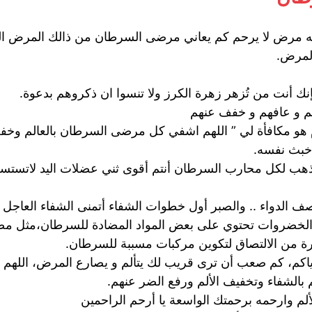
نه مرض لا يرحم كم يعاني مرضى السرطان من ذالك المرض الخبي
لمرض.
 أنت من تُزهر زهرة الكرز ولا تنسوا ان ذكروهم بدعوة.
هم و عافهم و خفف عنهم
هو مكافأة لي ” اللهم اشفي كل مرضى السرطان بالعالم وخفف
خبث نفسه.
 لكل محارب السرطان أنتم أقوى ثني عضلات اليد لاتستسلم أن
صف الدواء .. والصبر أول خطوات الشفاء أتمنى الشفاء العاجل 
الخضروات تحتوي على بعض المواد المضادة للسرطان،مثل مضادات 
حرة من الالتصاق لتكوين مركبات مسببة للسرطان.
إياكم، كم صعب أن ترى قريب لك يتألم و يصارع المرض، اللهم
بالشفاء وتخفيف الألم ورفع الضر عنهم.
 وارحمه برحمتك الواسعة يا أرحم الراحمين