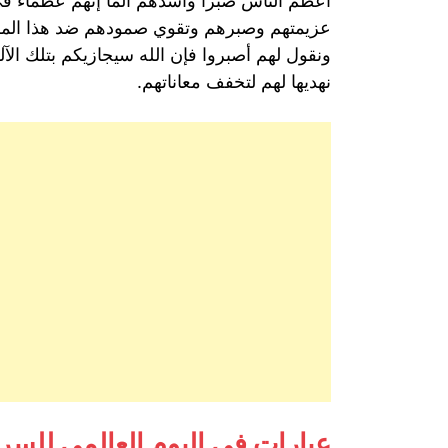
أعظم الناس صبراً وأشدهم ألماً إنهم عظماء في
عزيمتهم وصبرهم وتقوي صمودهم ضد هذا المرض 
ونقول لهم أصبروا فإن الله سيجازيكم بتلك الآ
نهديها لهم لتخفف معاناتهم.
عبارات في اليوم العالمي للس