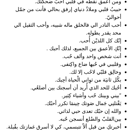
ومن أعمق نقطه في قلبي أحبُّ ضحكتك.
حبيبُ قلبي وملاذُ دنياي إرفق بحالي فأنت من جمّل
أحواليّ.
أحب النادر الي فالخلق ماله شبيه، وأحب الثقيل الي
محد يقدر يطوله.
‏إنّك كل اللذيْن أُحب.
إنّكِ الأعمق بين الجميع، لذلك أحبك .
أنت شخص واحد وألف حُب.
‏وقلببي في حُبها ضاع واكِتفى.
‏وخالِق قلبّي لاحُب إلا لك.
‏بكُل ‌ثانيَة من ‌ثوِاني ‌الْحياة أحِبك.
‏أحُبك للحد الذي أُريد أن أسجنك بين أضلعُي.
‏”بيني وبينك حُب وأشياء كِثير.
‏يَقْتلنِي جَمال صَوتك حِينمَا تكرر أحبّك.
‏والله إن حبّك تعدى حبي لذاتي.
بينﺍلقلبّ والضُلع أنسجن حُبه.
أخبرتكِ من قبل ألاّ تتبسمي، ‏كي لا أسرق غمازتك بقُبلة.