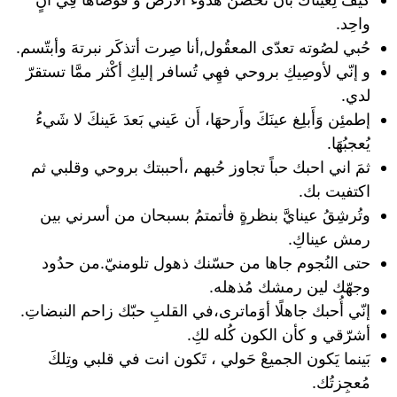
واحِد.
حُبي لصُوته تعدّى المعقُول,‏أنا صِرت أتذكَر نبرتهَ وأبتّسم.
و إنّي لأوصِيكِ بروحي فهِي تُسافر إليكِ أكْثر ممَّا تستقرّ
لدي.
إطمئِن وَأَبلِغ عينَكَ وأَرحهَا، أَن عَيني بَعدَ عَينكَ لا شَيءُ
يُعجبُهَا.
ثمَ اني احبك حباً تجاوز حُبهم ،أحببتك بروحي وقلبي ثم
اكتفيت بك.
وتُرشِقُ عينايَّ بنظرةٍ فأتمتمُ بسبحان من أسرني بين
رمش عيناكِ.
‏حتى النُجوم جاها من حسّنك ذهول تلومنيّ.‏من حدُود
وجهّك لين رمشك مُذهله.
إنّي أُحبك جاهلًا أوَماترى،في القلبِ حبّك زاحم النبضاتِ.
أشرّقي و كأن الكون كُله لكِ.
‏بَينما يَكون الجميعْ حَولي ، تَكون انت في قلبي وتِلكَ
مُعجِزتُك.