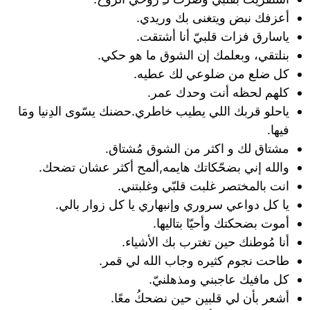
أعزفك نبض ‏ويتغنى بك وريدي.
‏ياسارق فزات قلبيّ أنا أشتقت.
بنلتقي، وبعلمك إن الشوق ما هو حكي.
كل ضلع من ضلوعي لك عطيه.
‏كلهم لحظه أنت وحدك عمر.
ياحلو قربك اللي يطيب خاطري.حضنك يسّوى الدِنيا ومَا
فيها.
‏مشتاق لك و اكثر من الشوق مُشتاق.
والله إني بضحّكاتك هايمه,ألمح أكثر عشان تضحك.
انت بالمختصر غلبت قلبّي وغلبتني.
يا كل دواعي سروري وإنبهاري يا كل زوار بالي.
أموت بضحكتك وأحيّا بتاليها.
أنا مُوطنك حين تغترب بك الأشياء.
‏طاحت نجوم كثيره وجاب الله لي قمر.
كل مافيك عاجبني ومذهلنيّ.
‏أشعر بأن لي قلبين حين نضحكُ معًا.