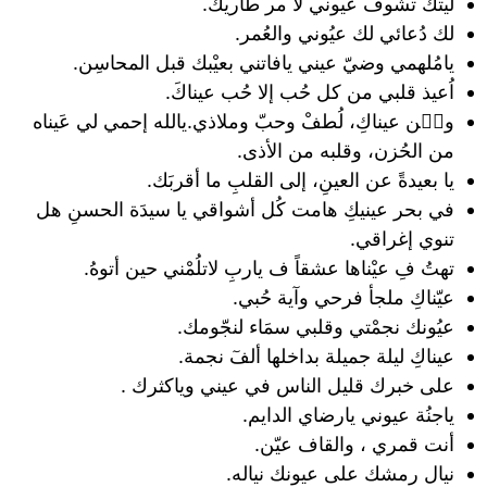
‏ليتك تشوف عيوني لا مر طاريك.
لك دُعائي لك عيُوني والعُمر.
‏يامُلهمي وضيّ عيني يافاتني بعيْبك قبل المحاسِن.
اُعيذ قلبي من كل حُب إلا حُب عيناكَ.
وعٙن عيناكِ، لُطفْ وحبّ وملاذي.يالله إحمي لي عَيناه
من الحُزن، وقلبه من الأذى.
يا بعيدةً عن العينِ، إلى القلبِ ما أقربَك.
في بحر عينيكِ هامت كُل أشواقي يا سيدَة الحسنِ هل
تنوي إغراقي.
تهتُ فِ عيْناها عشقاً ف ياربِ لاتلُمْني حين أتوهُ.
عيّناكِ ملجأ فرحي وآية حُبي.
عيُونك نجمْتي وقلبي سمَاء لنجّومك.
عيناكِ ليلة جميلة بداخلها ألفٓ نجمة.
على خبرك قليل الناس في عيني وياكثرك .
‏ياجنُة عيوني يارضاي الدايم.
أنت قمري ، والقاف عيّن.
‏نيال رمشك على عيونك نياله.