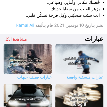
حُضنك مكاني وأمانِي وضياعي.
يزهر القلب مِن سقايا حديثك.
انت سبَب ضحكِتي وكِل فرحة تسكُن قلبي.
نشر بتاريخ
10 نوفمبر، 2021
قام بتأليفه
kamal Ali
عبارات
مشاهدة الكل
عبارات فلسفية واقعية
عبارات قصف جبهات