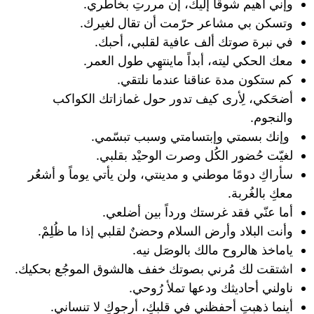
‏وإني أهيم شوقاً إليك، إن مررتِ بخاطري.
وتسكن بي مشاعر حرّمت أن تقال لغيرك.
‏في نبرة صوتك ألف عافية لقلبي، أحبك.
معك الحكي ليته، أبداً ماينتهِي طول العمر.
‏كم ستكون مدة عناقنا عندما نلتقي.
أضحَكي، لِأرى كيف تدور حول غمازاتك الكواكب
والنجوم.
‏ ‏وإنك بسمتي وإبتسامتي وسبب تبسّمي.
‏لغيّت حُضور الكُل وصرت الوحيْد بقلبي.
سأراكِ دومًا موطني و مدينتي، ‏ولن يأتي يوماً و أشعُر
معكِ بالغُربة.
‏أما عنّي فقد غرستك ورداً بين أضلعي.
وأنت البلاد وأرض السلام وحضنٌ لقلبي إذا ما ظُلِمْ.
‏ياماخذ هالروح مالك بالوصَل نيه.
اشتقت لك مُرني بصوتك خفف هالشوق الموجُع بحكيك.
ناولني أحاديثك ودعها تملأ رُوحي.
أينما ذهبتِ أحفظني في قلبكِ، أرجوكِ لا تنساني.