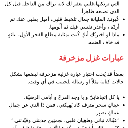
التي ترتكبها،قلبي يغفر لك لانه يراك من الداخل قبل كل
الذي تصنعه ظاهراً.
‏عُيونكِ المليانة جِمال تلخبط قلبِي، ‏أميل بقلبي عنك ثم
أردّه ، وأعذر نفسي فيك ثم ألُومها.
ماذا لو اخبرتُك أنكِ كُنت بمثابة مطلع الفجر الأول، لتائهٍ
قد خاف العتمه.
عبارات غزل مزخرفة
بعضاً قد يُحب اختيار عبارة غزلية مزخرفة ليضعها بشكل
حالات كتابة مثلاً او رسالة للحبيب في أي وقت.
يا كل إتجاهاتِيّ و يا وجه الفرحّ و أيامي الرضيّة.
عيناكِ سحر مترف كاد يُهلِكني، فمَن ذَا الذي عن جمالِ
عيناكِ يصبِر.
”عيّناك ثباتي وطغِيان قلبي، نجمتِين جذبتنَي وقيّدتني.”
‏كيّف لِعينَاك بأنْ تحّضن هُدوء الأرّض و فوّضاها فِي آنٍ