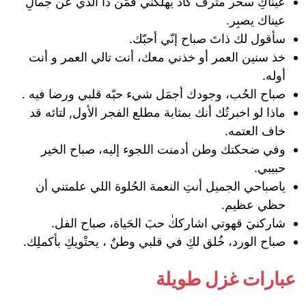
عيناكِ سحر مترف كاد يهلكني فمَن ذا الذي عن جمالِ
عيناك يصبِر.
سأقول لك ذاتَ صباح إنّي أحبّك.
خذ سنين العمر أو خذني معك، ‏أنت تالي العمر و أنت
أوله.
صباح الحُب، وجودك أجمَل شيء حبّه قلبي ورضا فيه .
ماذا لو اخبرتُك أنك بمثابة مطلع الفجر الأول, لتائه قد
خاف العتمه.
وفي ضحكتك وطن أدمنت اللجوء إليه، صباح الخير
حبيبي.
ياصباحي الجميل ‏‏أنتِ النعمة الحُلوة اللي علمتني أن
حظي عظيم.
شاركنيَ قهوتي اشارككٰ حبَ الحَياة، صباح الفل.
صباح الورد، خُلق لكِ في قلبي وطنٌ ، يحتْويكِ بأكملِك.
عبارات غزل طويلة