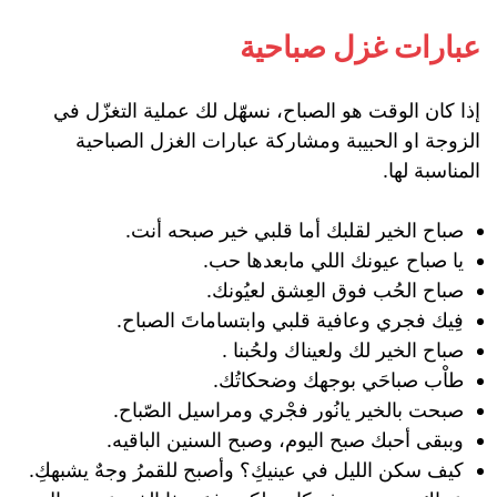
عبارات غزل صباحية
إذا كان الوقت هو الصباح، نسهّل لك عملية التغزّل في
الزوجة او الحبيبة ومشاركة عبارات الغزل الصباحية
المناسبة لها.
صباح الخير لقلبك أما قلبي خير صبحه أنت.
‏يا صباح عيونك اللي مابعدها حب.
‏صباح الحُب فوق العِشق لعيُونك.
فِيك فجري وعافية قلبي وابتساماتَ الصباح.
‏صباح الخير لك ولعيناك ولحُبنا .
‏طاْب صباحَي بوجهك وضحكاتُك.
صبحت بالخير ‏يانُ‏ور فجْري ومراسيل الصّباح.
وببقى أحبك صبح اليوم، وصبح السنين الباقيه.
كيف سكن الليل في عينيكِ؟ وأصبح للقمرُ وجهٌ يشبهكِ.