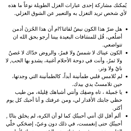
يُمكنك مشاركة إحدى عبارات الغزل الطويلة نوعاً ما هذه
لأي شخص تريد التغزل به والتعبير عن الشوق الغزلي.
هل ضرّ هذا الكون نبضُ لقائنا؟ام أن هذا الحُزنَ أدمن
أضلُعي، قُل للمسَافات البعيدة بيننا أرجو بحق الله ان
تتواضعي.
‏الكون عيناك لا شمسٌ ولا قمرُ، والروض خدّاك لا غصنٌ
ولا ثمرُ، وأنت في دوحة الأحلام أغنية، يشدو بها الحب, لا
نايٌ ولا وتر.
لم تُلامس قلبي طمأنينة أبداً، كالطمأنينة التي وجدتها،
حين تلامستْ يدي بيدك.
يا جَميلة ، تاه وصفِك وأنتي أشباهك قِليلة، من طيب
حظي جابتك الأقدار لي، ومن عرفتك و أنا أحبك كل يوم
أكثر.
ألم أقل لكِ أنني أحببتُكِ كما لو أن الكره، لم يخلق بتاتًا ,
أحببتُكِ حتى إنغمست، في ذلك دون وعيّ، ‏إضحَكي خلّي