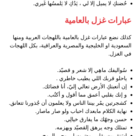
حُضنكِ لا يميل إلا لي ، يَدُكِ لا يَلمسُها غَيري.
عبارات غزل بالعامية
كذلك نضع عبارات غزل بالعامية باللهجات العربية ومنها
السعودية او الخليجية والمصرية والعراقية، بكل اللهجات
في الغزل.
‏سُواليفك ماهِي إلا شعر و قصيّد.
‏ياحلو قربك اللي يطيب خاطري .
إن أتعبتكِ الأرض تعالي إليّ، أنا فضائك.
و إنك بقلبي أعمق مما أقول و أكتُب.
‏كشجرتين يمُر بيننا الناس ولا يعلمون أن جُذورنا تتعانق.
نهاية الكلام مابعدك احباب ولو صار ماصار.
‏حسن وجهّك ما يفارق خيالِي.
تمتلك وجه يرهق إلقصيّد ويهزمه.
‏اسَتقريت بقلبي وصَرت لـِ روحي الروح.