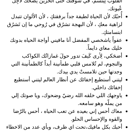
القلوب تِبتسم، في شوفتك حتى الحَزين يضحك لأجِل
عُيونك.
أُحبُك لأن الحياة لطيفة جداً برفقتكِ ، لأن الألوان تتبدل
لزاهية معكِ ، لأن البهجة تشرُق في رُوحي ما إن تَشرُق
ابتسامتكِ.
‏عفواً ياشخصي المفضل أنا مافيني أواجة الحياه بدونك
خليك معاي دايماً.
أضحَكي، لِأرى كَيفَ تدور حولَ غمازاتُك الكواكب
والنجوم، لم تُلامس قلبي طمأنينة أبداً كالطمأنينة التي
وجدتها حين تلامستْ يدي بيدك.
‏ليتني أستطيع إخفائك عن أنظار العالم ليتني أستطيع
إخفائك داخلي.
ياوجهك اللي خلقه الله رضيّ وضحوك، ‏ويا صوتك إلي
من يملّه وهو سامعه.
معاك أحس إني بعيده عن تعب الحياه ، أحس بالرّضا
والقوه والإحساس الحلو.
أحبك بكل مافيك،تحت اي ظرف، وبأي عدد من الاخطاء