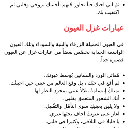
ثمَ اني احبك حباً تجاوز حُبهم ،أحببتك بروحي وقلبي ثم
اكتفيت بك.
عبارات غزل العيون
في العيون الجميلة الزرقاء والبنية والسوداء وتلك العيون
الواسعة الجذابة نخصّص بعضاً من عبارات غزل عن العيون
قصيرة جداً.
مُفاتن الورد والبساتين بُوسط عيونكِ.
‏لم أقع في حبُك ، بل وقع العالم من عيني حين احببتُك.
تمتلكُ إبتسامةً تتلالاُ عيني بمجردِ النظرِ لها.
أنكِ الشعور المتعمق بقلبي.
‏ولا يليق بعينيكِ سوى التأمُل والتقّبيل.
اغار على عيونكَ آخاف يحبَها غيري.
يا قليلا في التلاقي، وكثيرا في قلبي.