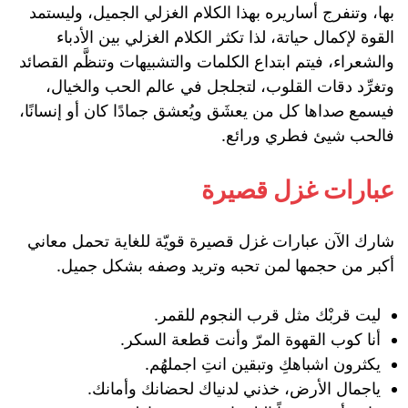
بها، وتنفرج أساريره بهذا الكلام الغزلي الجميل، وليستمد
القوة لإكمال حياتة، لذا تكثر الكلام الغزلي بين الأدباء
والشعراء، فيتم ابتداع الكلمات والتشبيهات وتنظَّم القصائد
وتغرِّد دقات القلوب، لتجلجل في عالم الحب والخيال،
فيسمع صداها كل من يعشَق ويُعشق جمادًا كان أو إنسانًا،
فالحب شيئ فطري ورائع.
عبارات غزل قصيرة
شارك الآن عبارات غزل قصيرة قويّة للغاية تحمل معاني
أكبر من حجمها لمن تحبه وتريد وصفه بشكل جميل.
‏ليت‌‌ قربْك‌‌ مثل‌‌ قرب‌‌ النجوم‌‌ للقمر.
أنا كوب القهوة المرّ وأنت قطعة السكر.
‏يكثرون اشباهكِ وتبقين انتِ اجملهُم.
ياجمال الأرض، خذني لدنياك لحضانك وأمانك.