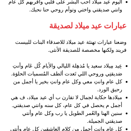
اليوم عيد ميلاد احب البشر على قلبي وأقربهم كل عام
وانتي صديقتي واختي وتوأم روحي حنا نحبك.
عبارات عيد ميلاد لصديقة
وضعنا عبارات تهنئة عيد ميلاد للاصدقاء البنات للبيست
فريند ولكنها مخصصة للصديقة الأنثى.
عِيد مِيلاد سعيد يا مُذهِلة الليالي والأيام كُل عَام وأنتِ
صَديقتِي وروحي اللي تَعدت ألطف المُسميات الحلوَة.
كل عام وانتِ معي وكل عام وانتِ بخير يا أجمل من
رحيق الورد.
ميلادها حكاية لجمال لا تقارن ب أي عيد ميلاد، ف هي
أجمل م يحصل في كل عام، كل سنه وانتي صديقتي.
سنين الهنا والعُمر الطويل يا رب وكل عام وأنتي
صديقتي الجميلة.
كل عام وانتِ أجمل من كلام العاشقين كل عام وأنتي