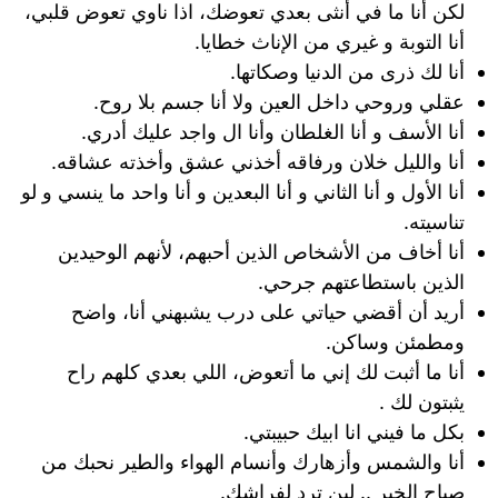
لكن أنا ما في أنثى بعدي تعوضك، اذا ناوي تعوض قلبي،
أنا التوبة و غيري من الإناث خطايا.
أنا لك ذرى من الدنيا وصكاتها.
عقلي وروحي داخل العين ولا أنا جسم بلا روح.
أنا الأسف و أنا الغلطان وأنا ال واجد عليك أدري.
أنا والليل خلان ورفاقه أخذني عشق وأخذته عشاقه.
أنا الأول و أنا الثاني و أنا البعدين و أنا واحد ما ينسي و لو
تناسيته.
أنا أخاف من الأشخاص الذين أحبهم، لأنهم الوحيدين
الذين باستطاعتهم جرحي.
أريد أن أقضي حياتي على درب يشبهني أنا، واضح
ومطمئن وساكن.
أنا ما أثبت لك إني ما أتعوض، اللي بعدي كلهم راح
يثبتون لك .
بكل ما فيني انا ابيك حبيبتي.
أنا والشمس وأزهارك وأنسام الهواء والطير نحبك من
صباح الخير .. لين ترد لفراشك.