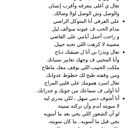
تعال ي أﻏﻠﻰ معرفه وأقرب إنسان
واﻟﻮﺻﻞ ﻭﺵ الوصل لولا وصالك.
على الفرقى أنا المتوكل الراضي
مدام الحب ف عيونه سوالف ليل
و راحت أجمل أيامي على الفاضي
مصيبة لا كرهت اللي تحبه حييل.
تعال وتذرا بي أنا ل ضيقتك ذباح
وأنا المحيي ف وجهك تعابير نسيانك
ملكت الحبيب اللي يوقف معك ماطاح
ومن وقفته طيح لك حظوظ عدوانك
تعال اسرد همومك على قلبي المزاح
أنا أولى ف سماعك من خويك و جدرانك.
أنا أشوف ذنبي سهل ، لكن مدري ليه
لا سويته أندم وأن تركته تمنيته
لو أن الشعور اللي يجي بعد ما أسويه
يجي قبل ما أسويه.. ما كان سويته.