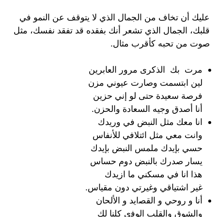
عليك أن تخاف من الجمال الذي لا يتوقف عن النمو في
قلبك، الجمال الذي تشعر أنك بفقده قد تفقد نفسك، مثل
صوت من تحبه كأقرب مثال.
مرت بك الذكرى مرور العابرين
لين ابتسمت وصارت عيوني مزن
فرصة سعيدة حتى لو إني حزين
أنا أصدق وجيه السعادة والحزن.
انا معك مثل النبض في وريدك
وانت معي مثل ائتلافي للأنفاس
حسي بإيدك ملمس النبض بإيدك
يسار صدرك بالنبض دوم حساس
هذا انا في مسكني ما ازيدك
غير اشتياقي وغيرتي دون مقياس.
أنا ﻭ ﺭﻭﺣﻲ ﻭ اﻟﻘﺼاﻳﺪ ﻭ الألحان
واﻟﺸﻮﻕ ﻭاﻟﻘﻠﺐ اﻟﻮﻓي كلنا لك