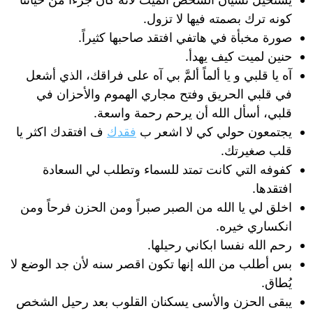
كونه ترك بصمته فيها لا تزول.
صورة مخبأة في هاتفي افتقد صاحبها كثيراً.
حنين لميت كيف يهدأ.
آه يا قلبي و يا ألماً ألمَّ بي آه على فراقك، الذي أشعل
في قلبي الحريق وفتح مجاري الهموم والأحزان في
قلبي، أسأل الله أن يرحم رحمة واسعة.
يجتمعون حولي كي لا اشعر ب
فقدك
ف افتقدك اكثر يا
قلب صغيرتك.
كفوفه التي كانت تمتد للسماء وتطلب لي السعادة
افتقدها.
اخلق لي يا الله من الصبر صبراً ومن الحزن فرحاً ومن
انكساري خيره.
رحم الله نفسا ابكاني رحيلها.
بس أطلب من الله إنها تكون اقصر سنه لأن جد الوضع لا
يُطاق.
يبقى الحزن والأسى يسكنان القلوب بعد رحيل الشخص