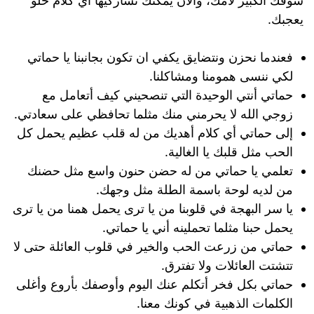
شوقك الكبير لأمك، والآن يمكنك تشاركيها أي كلام حلو
يعجبك.
فعندما نحزن ونتضايق يكفي ان تكون بجانبنا يا حماتي
لكي ننسى همومنا ومشاكلنا.
حماتي أنتي الوحيدة التي تنصحيني كيف أتعامل مع
زوجي الله لا يحرمني منك مثلما تحافظي على سعادتي.
إلى حماتي أي كلام أهديك من له قلب عظيم يحمل كل
الحب مثل قلبك يا الغالية.
تعلمي يا حماتي من له حضن حنون واسع مثل حضنك
من لديه لوحة باسمة الطلة مثل وجهك.
يا سر البهجة في قلوبنا من يا ترى يحمل همنا من يا ترى
يحمل حبنا مثلما تحملينه أني يا حماتي.
حماتي من زرعت الحب والخير في قلوب العائلة حتى لا
تتشتت العائلات ولا تفترق.
حماتي بكل فخر أتكلم عنك اليوم وأوصفك بأروع وأغلى
الكلمات الذهبية في كونك معنا.