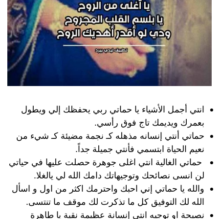
انتي أجمل الأشياء يا حماتي ربي يحفظك إلي ويطول
بعمرك ويديمك تاج فوق رأسي.
حماتي أنتي إنسانه مذهله كـ نجمة مضيئة كـ شيء من
نعيم الحياة ابتسمي فأنتي جميلة جداً.
حماتي الغالية انتي اغلى جوهرة حصلت عليها في حياتي
لن انسى نصائحك وتوجيهاتك دامك الله لي يالغلا.
والله يا حماتي إني احبك واحترمك اكثر من اول و اسأل
الله لك التوفيق كل ما تذكرت لك موقف ما تنتسى.
نصيحة او توجيه انتي إنسانة عظيمة نقية يا طاهرة