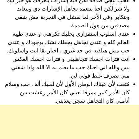
الحب بيجي صدفة لكن فيه إشارات بتعرفك هو خير ليك
ولا شر لكن احنا بنتعمد تجاهل الإشارات دي وبنعاند
وبنكابر وفي الأخر لما نفشل في التجربة مش بنبقى
مصدقين من هول الصدمة.
عندي اسلوب استفزازي يخليك تكرهني و عندي طيبه
العالم كله و عندي تجاهل يجعلك تشك بوجودك و عندي
حب مش هتلقيه في حد غيري ، اختار بقا انت واسلوبك.
انت فترات احسك تتجاهليني و فترات احسك العكس
بس والله اني احبك حب ما يعلم به الا الله واذا شفتي
مني تصرف غلط قولي لي.
مُتعب لأن عيناك الوطن الأول لأن لقلبك ألف حب وسلام
كان الأمر كبير ممزقا لعيني كان الأمر رعشت بين
أناملي كان التجاهل سجن يعذبني.