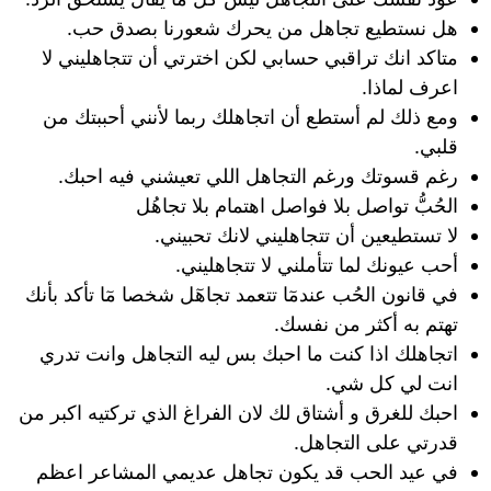
هل نستطيع تجاهل من يحرك شعورنا بصدق حب.
متاكد انك تراقبي حسابي لكن اخترتي أن تتجاهليني لا
اعرف لماذا.
ومع ذلك لم أستطع أن اتجاهلك ربما لأنني أحببتك من
قلبي.
رغم قسوتك ورغم التجاهل اللي تعيشني فيه احبك.
الحُبُّ تواصل بلا فواصل اهتمام بلا تجاهُل
لا تستطيعين أن تتجاهليني لانك تحبيني.
أحب عيونك لما تتأملني لا تتجاهليني.
في قانون الحُب عندمٓا تتعمد تجاهٓل شخصا مٓا تأكد بأنك
تهتم به أكثر من نفسك.
اتجاهلك اذا كنت ما احبك بس ليه التجاهل وانت تدري
انت لي كل شي.
احبك للغرق و أشتاق لك لان الفراغ الذي تركتيه اكبر من
قدرتي على التجاهل.
في عيد الحب قد يكون تجاهل عديمي المشاعر اعظم