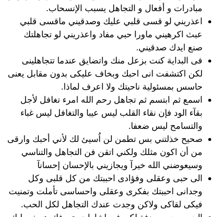
مبادرات و أفعال و التجاهل يسبب الإنسحاب.
اعذريني لو قسى قلبي عليك وصدقيني ماقسى قلبي
عبث اكرهيني ماورا حبي مفاد واعذريني لو تجاهلتك
صنع ايدك صدقيني.
فى البداية كنت بزعل منك واتضايق عندما تتجاهلينى
لكن اكتشفت انى احبك وبخاف عليكى بدون مقابل يعنى
حاسس بمسئولية ناحيتك ولا اعرف لماذا.
اسمع ثم ابتسم ثم تجاهل رحم الله امرء تغافل لأجل
بقآء الود فإن نقاء القلب ليس عيبا والتغافل ليس غباء
والتسامح ليس ضعفا.
صحيح خذلتني بس تطمن لن اُسيئ لك لأني أحبك وارقى
من أن اكون مثلك ولكني اتقن فن التجاهل والتناسي
وسيعوضني الله خيرآ ويجازيني بالإحسان إحسانآ
الى حبى وعقلى وفؤادى احببتك من كل قلبى وكل
وجدانى احببتك بفكرى وعقلى واحساسى تأملت وتمنيت
فيكى لقاكى ولاكن وجدت عندك التجاهل لكل الحب.