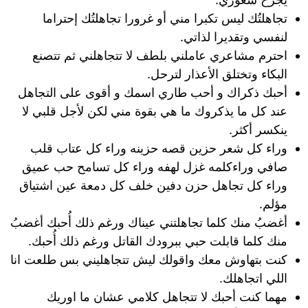
تجاهلتُك ليس تكبرا مني أو غرورا تجاهلتُك إحتراما
لنفسي وتقديرا لذاتي.
احترم مشاعري عاملني بلطف لا تتجاهلني ثم تتصنع
البكاء وتختلق الأعذار لترحل.
أحبك ذكراك و أحب طاري اسمك و أقوى على التجاهل
عند كل ما يذكروك ما هي بقوة مني لكن لأجل قلبي لا
ينكسر أكثر.
وراء كل شعر حزين قصه حزينه وراء كل عتاب قلب
صافي وراءكلمه غزل لهفه وراء كل تسامح حب عميق
وراء كل تجاهل حزن دفين خلف كل دمعة عين اشتياق
مؤلم.
أغضبُ منك كلما تجاهلتني عيناك ورغم ذلك أُحبك أغضبُ
منك كلما قابلت حبي ببرودك القاتل ورغم ذلك أُحبك.
كنت بتهاوش معك واقولك ليش تتجاهليني بس طلعت انا
اللي اتجاهلك.
مهما كنت أحبك لا تتجاهل كلامي عشان ما اوريك