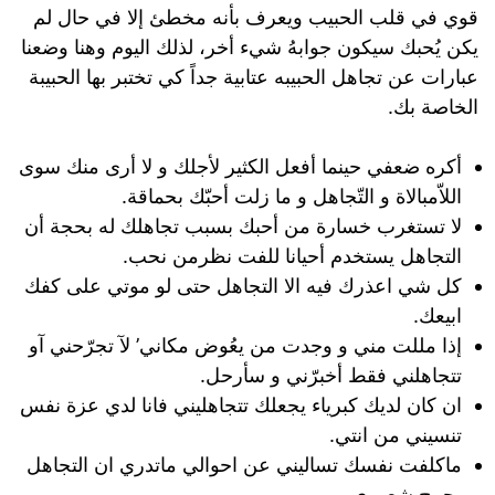
قوي في قلب الحبيب ويعرف بأنه مخطئ إلا في حال لم
يكن يُحبك سيكون جوابهُ شيء أخر، لذلك اليوم وهنا وضعنا
عبارات عن تجاهل الحبيبه عتابية جداً كي تختبر بها الحبيبة
الخاصة بك.
أكره ضعفي حينما أفعل الكثير لأجلك و لا أرى منك سوى
اللاّمبالاة و التّجاهل و ما زلت أحبّك بحماقة.
لا تستغرب خسارة من أحبك بسبب تجاهلك له بحجة أن
التجاهل يستخدم أحيانا للفت نظرمن نحب.
كل شي اعذرك فيه الا التجاهل حتى لو موتي على كفك
ابيعك.
إذا مللت مني و وجدت من يعُوض مكاني’ لآ تجرّحني آو
تتجاهلني فقط أخبرّني و سأرحل.
ان كان لديك كبرياء يجعلك تتجاهليني فانا لدي عزة نفس
تنسيني من انتي.
ماكلفت نفسك تساليني عن احوالي ماتدري ان التجاهل
يجرح شعوري.