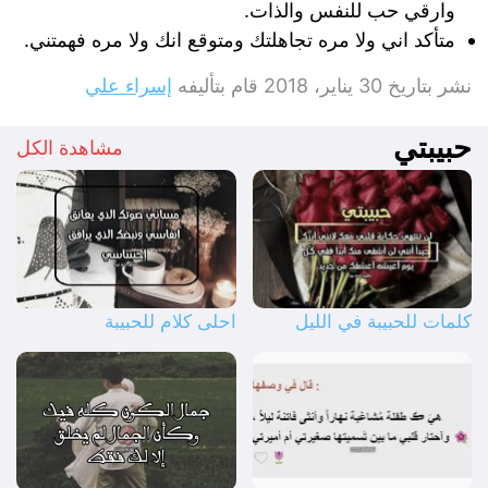
وارقي حب للنفس والذات.
متأكد اني ولا مره تجاهلتك ومتوقع انك ولا مره فهمتني.
نشر بتاريخ
30 يناير، 2018
قام بتأليفه
إسراء علي
حبيبتي
مشاهدة الكل
كلمات للحبيبة في الليل
احلى كلام للحبيبة