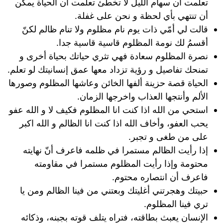
تعلمت ان سهام الليل لا تخطئ تعلمت أن الحياة يمكن
أن تنتهي بأي لحظة و نحن على غفلة.
قالت لي أمّي ذات يوم نام مظلوم ولا تنام ظالم لكنّ
أقسمُ لك نومة المظلوم قاسية قاسية جدا.
نصرة المظلوم سعادة فهي تثري حياتك بحياة أخرى و
تمنحك تفاصيل و رؤية تزداد معها عمق إنسانيتك لو تعلم.
الحياة قصة حزينة ألفها الخائن وعاشها المظلوم وصورها
الألم وأنتجها العذاب واخرجها الزمان.
استحي من الله اذا كنت انا المظلوم فكيف لا و الله عفو
يحب العفو، وأخاف الله اذا كنت انا الظالم و الله اكبر
على من طغى و تجبر.
إذا رأيت الظالم مستمرا في ظلمه فاعرف أنّ نهايته
محتومة وإذا رأيت المظلوم مستمرا في مقاومته
فاعرف أن انتصاره محتوم.
حبيتك وهجرتني أغليتك وبعتني من فينا الظالم ومن يا
تري فينا المظلوم.
الإنسان يعبث بطاقته، فتراه يتلف قوته بجبنه، وذكائه