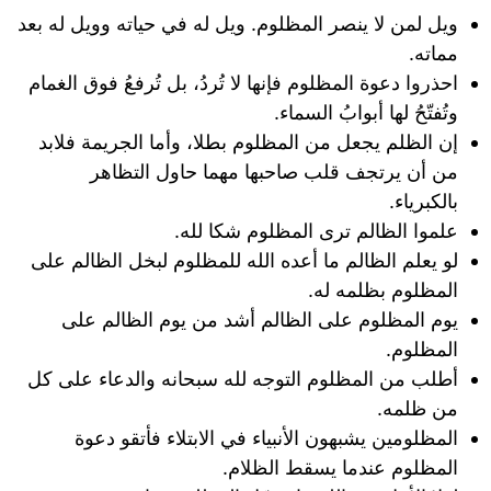
ويل لمن لا ينصر المظلوم. ويل له في حياته وويل له بعد
مماته.
احذروا دعوة المظلوم فإنها لا تُردُ، بل تُرفعُ فوق الغمام
وتُفتّحُ لها أبوابُ السماء.
إن الظلم يجعل من المظلوم بطلا، وأما الجريمة فلابد
من أن يرتجف قلب صاحبها مهما حاول التظاهر
بالكبرياء.
علموا الظالم ترى المظلوم شكا لله.
لو يعلم الظالم ما أعده الله للمظلوم لبخل الظالم على
المظلوم بظلمه له.
يوم المظلوم على الظالم أشد من يوم الظالم على
المظلوم.
أطلب من المظلوم التوجه لله سبحانه والدعاء على كل
من ظلمه.
المظلومين يشبهون الأنبياء في الابتلاء فأتقو دعوة
المظلوم عندما يسقط الظلام.