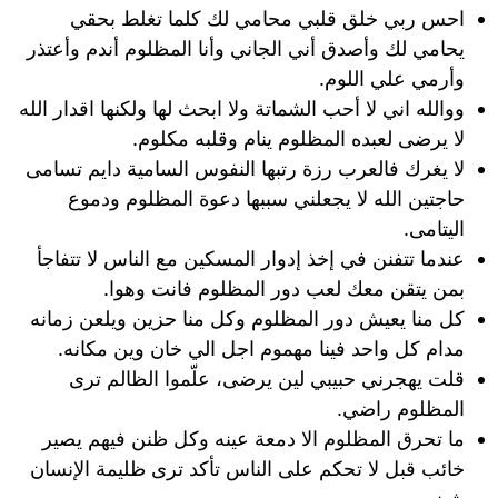
احس ربي خلق قلبي محامي لك كلما تغلط بحقي
يحامي لك وأصدق أني الجاني وأنا المظلوم أندم وأعتذر
وأرمي علي اللوم.
ووالله اني لا أحب الشماتة ولا ابحث لها ولكنها اقدار الله
لا يرضى لعبده المظلوم ينام وقلبه مكلوم.
لا يغرك فالعرب رزة رتبها النفوس السامية دايم تسامى
حاجتين الله لا يجعلني سببها دعوة المظلوم ودموع
اليتامى.
عندما تتفنن في إخذ إدوار المسكين مع الناس لا تتفاجأ
بمن يتقن معك لعب دور المظلوم فانت وهوا.
كل منا يعيش دور المظلوم وكل منا حزين ويلعن زمانه
مدام كل واحد فينا مهموم اجل الي خان وين مكانه.
قلت يهجرني حبيبي لين يرضى، علّموا الظالم ترى
المظلوم راضي.
ما تحرق المظلوم الا دمعة عينه وكل ظنن فيهم يصير
خائب قبل لا تحكم على الناس تأكد ترى ظليمة الإنسان