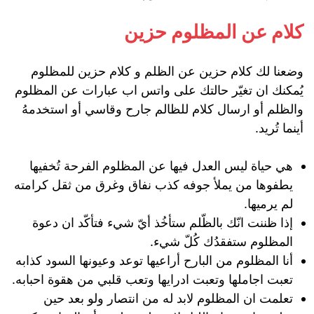
كلام عن المظلوم حزين
وضعنا لك كلام حزين عن الظلم و كلام حزين للمظلوم
يُمكنك ان تغيّر حالتك على واتس اب عبارات عن المظلوم
والظلم أو ارسال كلام للظالم جارح وقاسي أو استخدمهُ
أينما تُريد.
هي حياة ليس العدل فيها عن المظلوم الفرحة تُخفيها
يطفوها من يملأ جوفه كذب نفاق وغرق من ثقل كرامته
لم يرميها.
إذا ظننت انّك بالظّلم ستأخُذ أيّ شيء فتأكّد ان دعوة
المظلوم ستفقدُك كُلّ شيء.
أنا المظلوم من البارح أراعيها توعد وعيونها السود كذابه
تعبت اجاملها وتعبت ادرايها وتعب قلبي من هقوة احبابه.
تعلمت ان المظلوم لابد له من انتصار ولو بعد حين