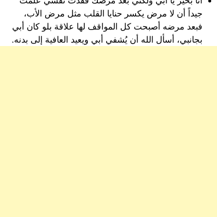
أنا بخير يا أبي ولكنّي بعد مرضك فقدت نفسي علمت
جيداً أن لا ⁦‪مرض‬⁩ يكسر حنايا القلب مثل مرض‬⁩ ⁦‪الأب‬⁩،
فبعد مرضه أصبحت كل المواقف لها علاقة بلو كان أبي
بجانبي، أسأل الله أن يُشفي أبي ويعيد العافية إلى بدنه.