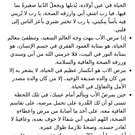
الحياة في عين أولاده، يُذبلها ويجعلُ الدُنيا صغيرةً بما
فيها، فيا رب اشفِ أبي وارزقه الصحة، يا رب لا تُريني
فِيه بأساً يبكيني، يا رب لا تختبر صَبري بأعز الناس إلى
قلبي.
إذا ⁦‪مرض‬⁩ ⁦‪الأب‬⁩ يبهت وجه العالم السعيد، وتنطفئ معالم
الحياة، هو بمثابة العمود الفقري في جسم الإنسان، هو
بمثابة النور في البيت، فلا حرمني الله من أبي وسندي
ورزقه الصحة والعافية والسلامة.
مرض‬⁩ ⁦‪الاب‬⁩ هو انكسار عظيم في الحياة، لا يشعر به إلا
من كان والده صديقة الوحيد، إلا من كان والده مصدر
الأمل والتفاؤل في الحياة.
حين يمرضُ الأب ويتألم أمام عينيك، في تلك اللحظة
تتمنى لو أن لك القُدرة على تحمل مرضه، على تقاسم
العافية معه، على أخذ ما أصابهُ من مرض واعطاءهِ
الصحة، اللهم اشفِ أبي شفاءً لا خوف بعده، وعافيةً لا
تُغادر جسده، وصحةً تلازمهُ طوال عمره.