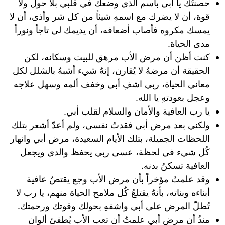
حصنتُك يا أبي باسم الذي وضعك في قلبي بلا حول ولا
قوة، أن لا يضرك مع اسمهِ شيئاً من كل شر وأذى، أن لا
يمسك مكروه فأصاب أضعافه، أن يديمك لي تاجاً ونوراً
مدى الحياة.
كنت أظن أن ⁦‪مرض‬⁩ الأب مرهق للبيت وسكانه، لكن
الحقيقة أن مرضهُ لا يُقارن، إنهُ شيء أشبهُ بالشلل لكل
معاني الحياة، ربي اشفِ أبي وخفف ألمه وسهل علاجه
وعجل بعودتهِ يا الله.
يا رب العافية والأمان والسلام لقلب أبي.
ولكني بعد مرض أبي فقدتُ نفسي، ولم أعدّ أشعر بتلك
اللحظات الجميلة، بتلك الأيام السعيدة، مرض أبي وانهار
كُل شيء في لحظة، عسى ربي يحفظ والدي ويجعل
العافية تسكنُ بدنه.
وقد علمتُ مؤخراً بأن مرض الأب وجع يقتصُ عافية
أبناءه وبناته، بأنهُ يقتلعُ كُل ملامح الحياة منهم، يا رب لا
تُطلّ المرض على أبي واشفهِ بحولك وقوتك ورحمتك.
منذُ أن مرض أبي علمتُ أن ⁦‪تعب‬⁩ ⁦‪الأب‬⁩ يُطفئ ألوان