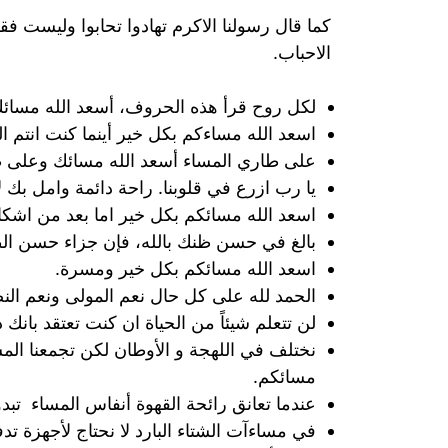
كما قال رسولنا الاكرم تهادوا تحابوا وليست فقط 
الاحباب.
لكل روح قرأ هذه الحروف، أسعد الله مسائك و
اسعد الله مساءكم بكل خير أينما كنت انتم ال
على طاري المساء أسعد الله مسائك وعلى ط
يا رب ازرع في قلوبنا. راحة دائمة وامل بك 
اسعد الله مسائكم بكل خير اما بعد من اشكا
بالغ في حسن ظنك بالله، فإن جزاء حسن الظ
اسعد الله مسائكم بكل خير ومسرة.
الحمد لله على كل حال نعم المولى ونعم النص
لن تتعلم شيئاً من الحياة ان كنت تعتقد بانك
نختلف في اللهجة و الأوطان لكن تجمعنا الم
مسائكم.
عندما تعانق رائحة القهوة أنفاس المساء تبدو
في مساءآت الشتاء البارد لا نحتاج لأجهزة تد