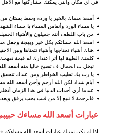
في أي مكان والتي يمكنك مشاركتها مع الاهل و
أسعد مساك بالخير يا ورده وسط بستان من ا
يا مساء الورد وأنفاس المساء يا مساء الشهد
من‌ باب ‌اللطف أنتم جميلون والأشياء‌ الجميلة
اسعد الله مسائكم بكل خير وبهجة وجعل مسا
هناك أشياء نحتاجها وأشياء نتمناها وبين الاحتيا
كلمتك الطيبة لها أثر اعتذارك له قيمة تفهم
تبخل ب الجمال ف تصبح خاليا منه أسعد الله
يا رب بك تطيب الخواطر ومن عندك تتحقق الأم
أيام شداد لكن الله أرحم وأحن أسعد الله م
عندما أرى أحداث الدنيا في هذا الزمان أتخلى
فالرحمة لا تنبع إلا من قلب يحب يرفق ويعذ
عبارات أسعد الله مساءك حبيب
اذا لم تكن تمتلك عبارات أسعد الله مساءكم فن