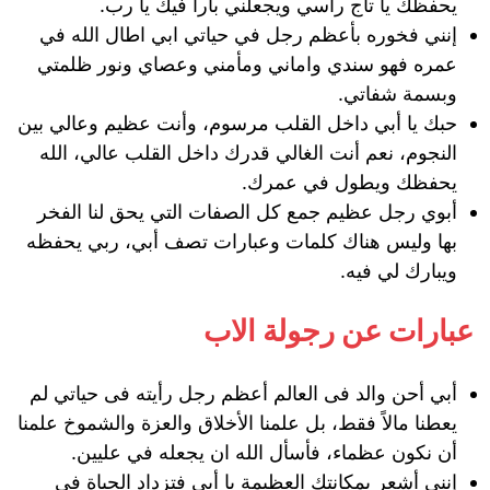
يحفظك يا تاج راسي ويجعلني باراً فيك يا رب.
إنني فخوره بأعظم رجل في حياتي ابي اطال الله في
عمره فهو سندي واماني ومأمني وعصاي ونور ظلمتي
وبسمة شفاتي.
حبك يا أبي داخل القلب مرسوم، وأنت عظيم وعالي بين
النجوم، نعم أنت الغالي قدرك داخل القلب عالي، الله
يحفظك ويطول في عمرك.
أبوي رجل عظيم جمع كل الصفات التي يحق لنا الفخر
بها وليس هناك كلمات وعبارات تصف أبي، ربي يحفظه
ويبارك لي فيه.
عبارات عن رجولة الاب
أبي أحن والد فى العالم أعظم رجل رأيته فى حياتي لم
يعطنا مالاً فقط، بل علمنا الأخلاق والعزة والشموخ علمنا
أن نكون عظماء، فأسأل الله ان يجعله في عليين.
إنني أشعر بمكانتك العظيمة يا أبي فتزداد الحياة في