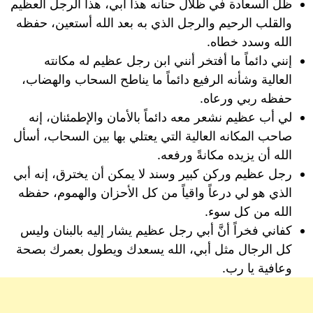
ظلُّ السعادة في ظلال حنانه هذا أبي، هذا الرجل العظيم
والقلب الرحيم والرجل الذي به بعد الله أستعين، حفظه
الله وسدد خطاه.
إنني دائماً ما أفتخر أنني ابن رجل عظيم له مكانته
العالية وشأنه الرفيع دائماً ما يناطح السحاب والهضاب،
حفظه ربي ورعاه.
لي أب عظيم نشعر معه دائماً بالأمان والإطمئنان، إنه
صاحب المكانه العالية التي يعتلي بها بين السحاب، أسأل
الله أن يزيده مكانةً ورفعه.
رجل عظيم وركن كبير وسند لا يمكن أن يخترق، إنه أبي
الذي هو لي درعاً واقياً من كل الأحزان والهموم، حفظه
الله من كل سوء.
كفاني فخراً أنَّ أبي رجل عظيم يشار إليه بالبنان وليس
كل الرجال مثل أبي، الله يسعدك ويطول بعمرك بصحة
وعافية يا رب.