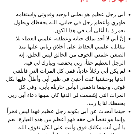
أبي رجل عظيم هو بطلي الوحيد وقدوتي واستقامه
ظهري وأعظم رجل في حياتي، الله يحفظك ويطول
بعمرك يا أغلى أب في هذا الكون.
إنَّ أبي لا أحد يملك حنانه وعطفه، علمني العطاء بلا
مقابل، علمني الحفاظ على أخلاق رباني عليها منذ
الصغر، علمني الخوف من الخالق ليس الخلق، إنه
الرجل العظيم حقاً، ربي يحفظه ويبارك لي فيه.
لم يكن أبي رجُلاً عادياً، ففي كل المرات التي قابلتني
الدنيا بوحشتها كنت أختبئ في ظهر أبي وأطلُّ عليها بكل
قوتي، وحينما داهمني اليأس حاربتُه بأبي، وفي كل
المرات التي إبتَسمت لي الدنيا كان سببها دعاء أبي ربي
يحفظك لنا يا رب.
حينما أتحدث عن أبي بكونه رجل عظيم فهذا ليس فخراً
وإنما هو نقصاً في حقه فهو أعظم من هذه العبارة، نعم
يا أبي أنت مكانك فوق وأنت على الكل تفوق، الله