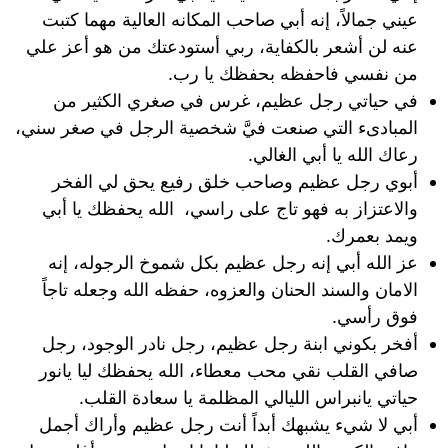
عيني جمالاً، إنه أبي صاحب المكانه العالية مهما كتبت
عنه لن أشعر بالكفاية، ربي أستودعتك من هو أعز علي
من نفسي فاحفظه بحفظك يا رب.
في حياتي رجل عظيم، غرس في صغري الكثير من
المبادىء التي صنعت فيَّ شخصية الرجل في صغر سني،
رعاك الله يا أبي الغالي.
أبوي رجل عظيم وصاحب خلق رفيع يحق لي الفخر
والاعتزاز به فهو تاج على راسي، الله يحفظك يا أبي
ويمد بعمرك.
عز الله أبي إنه رجل عظيم بكل شموخ الرجوله، إنه
الامان والسند الحنان والعزوه، حفظه الله وجعله تاجاً
فوق رأسي.
أفخر بكوني ابنة رجل عظيم، رجل نادر الوجود، رجل
صافي القلب نقي محب معطاء، الله يحفظك ليا يانور
حياتي يانبراس الليالي المظلمة يا سعادة القلب.
أبي لا شيء يشبهك أبداً أنت رجل عظيم وأراك أجمل