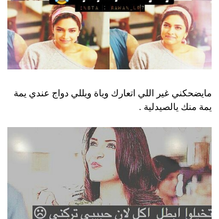
مايضحكني غير اللي اتعارك وياة ويللي دواج عندي يمة
يمة منك يالصيدلية .