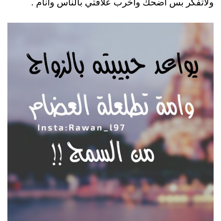
ولاتفكر بس اضحك واخرب علاقتي بالناس وانام .