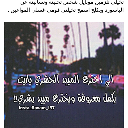
تخيلي تلزمين موبايل شخص تحبينة وتسألينة عن
الباسورد ويكلج اسمج تخيلتي قومي غسلي المواعين .