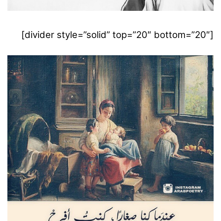
[divider style=”solid” top=”20″ bottom=”20″]