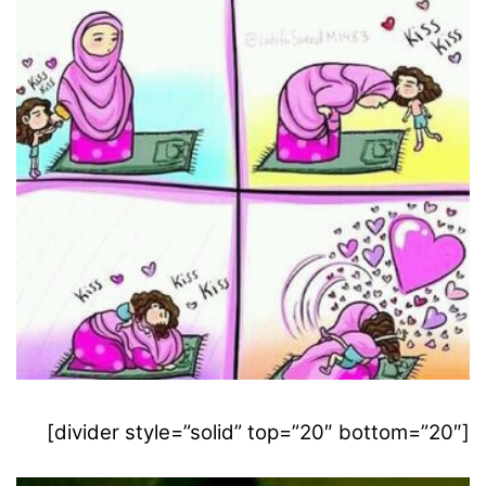
[divider style=”solid” top=”20″ bottom=”20″]