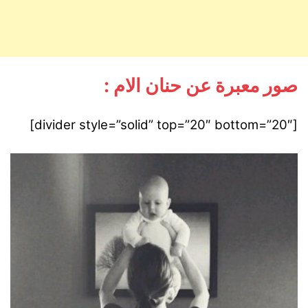
صور معبرة عن حنان الام :
[divider style=”solid” top=”20″ bottom=”20″]