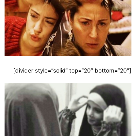
[divider style=”solid” top=”20″ bottom=”20″]