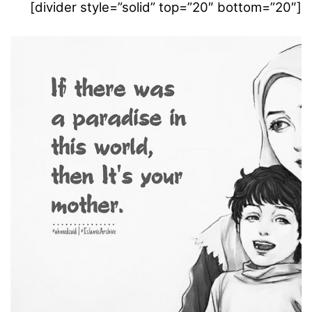
[divider style=”solid” top=”20″ bottom=”20″]