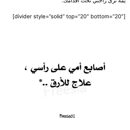
يمه ترى راحتي تحت اقدامك.
[divider style=”solid” top=”20″ bottom=”20″]