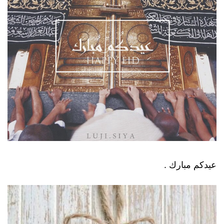
عيدكم مبارك .