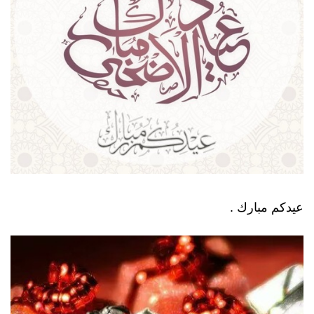
عيدكم مبارك .