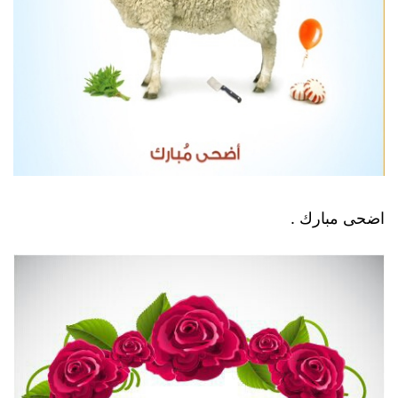
اضحى مبارك .