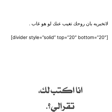
لاتخبريه بان روحك تغيب عنك لو هو غاب .
[divider style=”solid” top=”20″ bottom=”20″]