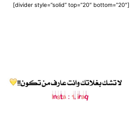
[divider style=”solid” top=”20″ bottom=”20″]