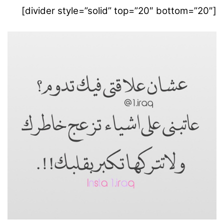
[divider style=”solid” top=”20″ bottom=”20″]