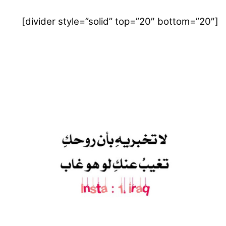
[divider style=”solid” top=”20″ bottom=”20″]