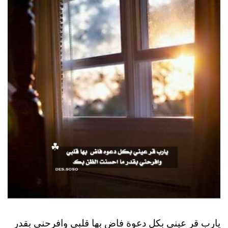
يارب قر عيني بكل دعوة فاض بها قلبي وافرحني بقدر